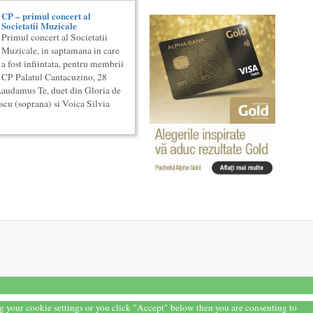
CP – primul concert al
Societatii Muzicale
Primul concert al Societatii
Muzicale, in saptamana in care
a fost infiintata, pentru membrii
CP Palatul Cantacuzino, 28
audamus Te, duet din Gloria de
scu (soprana) si Voica Silvia
ng your cookie settings or you click "Accept" below then you are consenting to