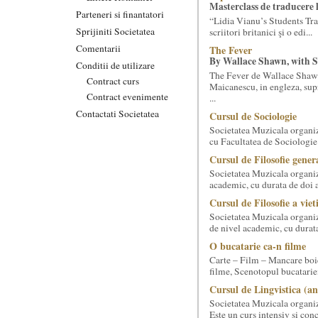
Masterclass de traducere li
Parteneri si finantatori
“Lidia Vianu’s Students Tra
Sprijiniti Societatea
scriitori britanici şi o edi...
Comentarii
The Fever
By Wallace Shawn, with 
Conditii de utilizare
The Fever de Wallace Sha
Contract curs
Maicanescu, in engleza, sup
Contract evenimente
...
Contactati Societatea
Cursul de Sociologie
Societatea Muzicala organiz
cu Facultatea de Sociologie 
Cursul de Filosofie genera
Societatea Muzicala organiz
academic, cu durata de doi a
Cursul de Filosofie a viet
Societatea Muzicala organize
de nivel academic, cu durata
O bucatarie ca-n filme
Carte – Film – Mancare boie
filme, Scenotopul bucatari
Cursul de Lingvistica (an
Societatea Muzicala organiz
Este un curs intensiv si conc