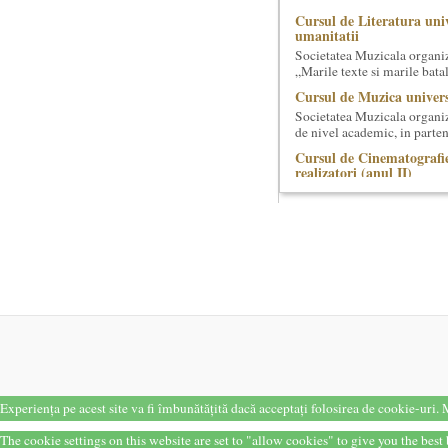
Cursul de Literatura univ
umanitatii
Societatea Muzicala organiz
„Marile texte si marile batali
Cursul de Muzica univers
Societatea Muzicala organiz
de nivel academic, in parten
Cursul de Cinematografie
realizatori (anul II)
Societatea Muzicala organiz
cinematografica. Este un curs
Saptamana Romano-Brit
Masterclass de traducere li
Saptamana romano-britanica:
stilizeaza traduceri din pr
Cursul de Arta universal
Societatea Muzicala organiz
capodopere ale umanitatii". E
Locurile Culturii
Catalogul spatiilor in car
Proiect lansat de catre Soci
Experiența pe acest site va fi îmbunătățită dacă acceptați folosirea de cookie-uri.
M
catalogarea spatiilor (interi
The cookie settings on this website are set to "allow cookies" to give you the bes