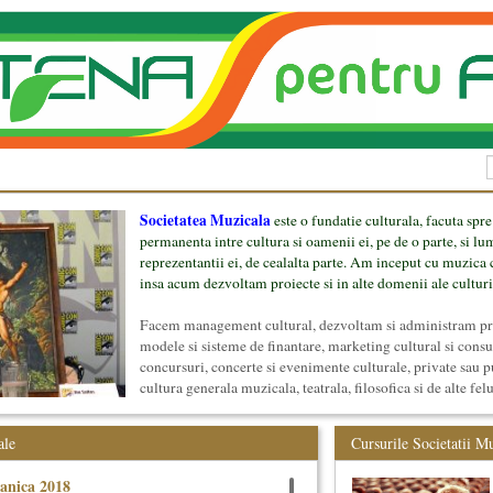
Societatea Muzicala
este o fundatie culturala, facuta spre
permanenta intre cultura si oamenii ei, pe de o parte, si lu
reprezentantii ei, de cealalta parte. Am inceput cu muzica c
insa acum dezvoltam proiecte si in alte domenii ale culturi
Facem management cultural, dezvoltam si administram proi
modele si sisteme de finantare, marketing cultural si cons
concursuri, concerte si evenimente culturale, private sau p
cultura generala muzicala, teatrala, filosofica si de alte fel
proiect, despre cei care il administreaza si cei care il finan
mai jos.
ale
Cursurile Societatii M
anica 2018