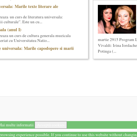
ersala: Marile texte literare ale
eaza un curs de literatura universala:
i culturale”. Este un cu...
ala (anul I)
eaza un curs de cultura generala muzicala
martie 2915 Program L
eriat cu Universitatea Natio...
Vivaldi: Irina Iordache
 universala: Marile capodopere si marii
Potinga (...
eaza un curs de cultura generala
 concentrat si intensiv, de nivel ac...
anica 2017
terara stilizata de scriitori englezi
 8-13 mai 2017 Sase scriitori britanici
oza contemporana romaneasca ...
a: Marile capodopere
eaza un curs de arta universala: "Marile
ste un curs intensiv si con...
e se pot desfasura evenimente culturale
etatea Muzicala, conceput initial pentru
ai multe informatii
Acceptă cookies
oare) din Bucuresti in care...
t browsing experience possible. If you continue to use this website without changi