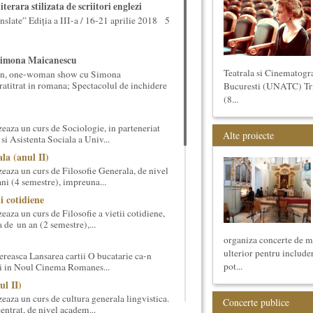
terara stilizata de scriitori englezi
nslate” Ediția a III-a / 16-21 aprilie 2018 5
Simona Maicanescu
Teatrala si Cinematogr
wn, one-woman show cu Simona
ratitrat in romana; Spectacolul de inchidere
Bucuresti (UNATC) Trime
(8...
eaza un curs de Sociologie, in parteneriat
Alte proiecte
si Asistenta Sociala a Univ...
la (anul II)
eaza un curs de Filosofie Generala, de nivel
ni (4 semestre), impreuna...
ii cotidiene
aza un curs de Filosofie a vietii cotidiene,
 de un an (2 semestre),...
organiza concerte de mu
ulterior pentru includer
reasca Lansarea cartii O bucatarie ca-n
pot...
ei in Noul Cinema Romanes...
ul II)
eaza un curs de cultura generala lingvistica.
Concerte publice
entrat, de nivel academ...