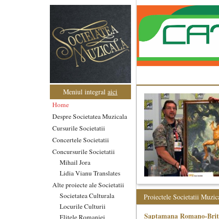
Meniul integral
aici
Home
Despre Societatea Muzicala
Cursurile Societatii
Concertele Societatii
Concursurile Societatii
Mihail Jora
Lidia Vianu Translates
Alte proiecte ale Societatii
Societatea Culturala
Proiectele Societatii Muzic
Locurile Culturii
Saptamana Romano-Brit
Elitele Romaniei