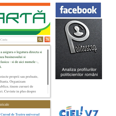
 a asigura o legatura directa si
mea businessului si
lasica - si de aici numele -,
i.
ecte proprii sau preluate,
ultanta. Organizam
ublice, tinem cursuri de
uri. Cuvinte in plus despre
tateaza sunt in rubricile de
uzicale
Cursul de Teatru universal