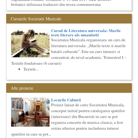
britanici stilizeaza traduceri din proza contemporana
romaneasca ...
Societatea Culturala
Cursurile Societatii Muzicale
Platforma online de marketing cultural
Descrierea produsului principal (platforma Internet)
Cursul de Literatura universala: Marile
Obiectivul proiectului este de a construi un sistem complex de
texte literare ale umanitatii
market...
Societatea Muzicala organizeaza un curs de
Cursul de Sociologie
literatura universala: „Marile texte si marile
batalii culturale”. Este un curs intensiv si
Societatea Muzicala organizeaza un curs de Sociologie, in
parteneriat cu Facultatea de Sociologie si Asistenta Sociala a
concentrat, de nivel academic. Trimestrul I –
Univ...
Textele fondatoare (6 cursuri)
Imaginary Beyond Reality
Textele...
Expozitie de arta fotografica
Expozitie de arta fotografica
Alte proiecte
Spatiu: neoBhoema Art & Social Lab, Palatul Universul,
...
Locurile Culturii
O bucatarie ca-n filme
Proiect lansat de catre Societatea Muzicala,
conceput initial pentru catalogarea spatiilor
Carte – Film – Mancare boiereasca Lansarea cartii O bucatarie
ca-n filme, Scenotopul bucatariei in Noul Cinema Romanes...
(interioare) din Bucuresti in care se pot
organiza concerte de muzica clasica; a fost
Cursul de Cinematografie universala: Marile capodopere
si marii realizatori (anul II)
extins ulterior pentru includerea tuturor
spatiilor in care se pot...
Societatea Muzicala organizeaza un curs de cultura generala