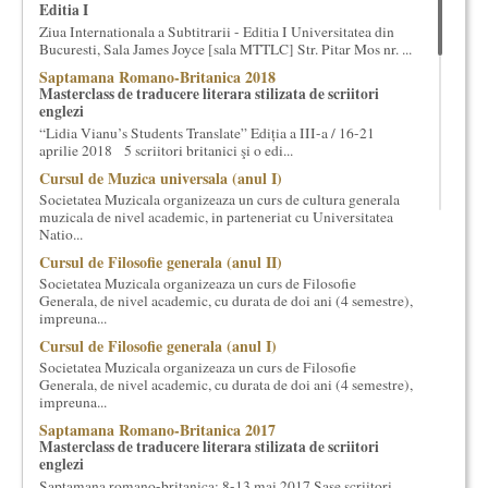
Editia I
cultural si consultanta. Organizam concursuri, concerte si
Ziua Internationala a Subtitrarii - Editia I Universitatea din
evenimente culturale, private sau publice, tinem cursuri de
Bucuresti, Sala James Joyce [sala MTTLC] Str. Pitar Mos nr. ...
cultura generala muzicala, teatrala, filosofica si de alte feluri.
Saptamana Romano-Britanica 2018
Cuvinte in plus despre proiect, despre cei care il administreaza si
Masterclass de traducere literara stilizata de scriitori
cei care il finantateaza sunt in rubricile de mai jos.
englezi
“Lidia Vianu’s Students Translate” Ediția a III-a / 16-21
aprilie 2018 5 scriitori britanici şi o edi...
Cursul de Muzica universala (anul I)
Societatea Muzicala organizeaza un curs de cultura generala
muzicala de nivel academic, in parteneriat cu Universitatea
Natio...
Cursul de Filosofie generala (anul II)
Societatea Muzicala organizeaza un curs de Filosofie
Generala, de nivel academic, cu durata de doi ani (4 semestre),
impreuna...
Cursul de Filosofie generala (anul I)
Societatea Muzicala organizeaza un curs de Filosofie
Generala, de nivel academic, cu durata de doi ani (4 semestre),
impreuna...
Saptamana Romano-Britanica 2017
Masterclass de traducere literara stilizata de scriitori
englezi
Saptamana romano-britanica: 8-13 mai 2017 Sase scriitori