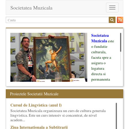
Societatea Muzicala
Toggle
navigation
Societatea
Muzicala
este
o fundatie
culturala,
facuta spre a
asigura o
legatura
directa si
permanenta
intre cultura si
oamenii ei, pe
Proiectele Societatii Muzicale
de o parte, si
lumea businessului si reprezentantii ei, de cealalta parte. Am
Cursul de Lingvistica (anul I)
inceput cu muzica clasica - si de aici numele -, insa acum
Societatea Muzicala organizeaza un curs de cultura generala
dezvoltam proiecte si in alte domenii ale culturii.
lingvistica. Este un curs intensiv si concentrat, de nivel
academ...
Facem management cultural, dezvoltam si administram proiecte
Ziua Internationala a Subtitrarii
proprii sau preluate, modele si sisteme de finantare, marketing