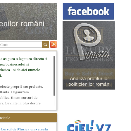
 a asigura o legatura directa si
mea businessului si
lasica - si de aici numele -,
i.
ecte proprii sau preluate,
ultanta. Organizam
ublice, tinem cursuri de
uri. Cuvinte in plus despre
tateaza sunt in rubricile de
uzicale
Cursul de Muzica universala