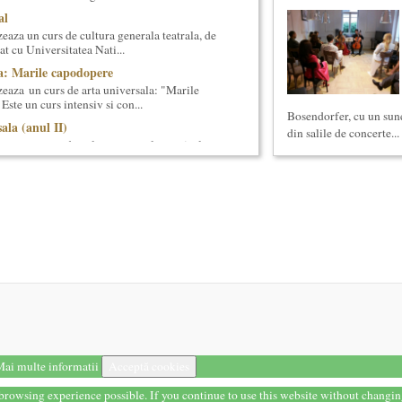
al
aza un curs de cultura generala teatrala, de
at cu Universitatea Nati...
a: Marile capodopere
eaza un curs de arta universala: "Marile
ste un curs intensiv si con...
Bosendorfer, cu un sune
ala (anul II)
din salile de concerte...
eaza un curs de cultura generala muzicala,
eneriat cu Universitatea N...
Simona Maicanescu
wn, one-woman show cu Simona
ratitrat in romana; Spectacolul de inchidere
anica 2017
terara stilizata de scriitori englezi
 8-13 mai 2017 Sase scriitori britanici
oza contemporana romaneasca ...
y
ica
a
ai multe informatii
Acceptă cookies
cial Lab, Palatul Universul,
t browsing experience possible. If you continue to use this website without changi