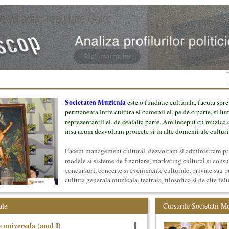
Societatea Muzicala
este o fundatie culturala, facuta spre
permanenta intre cultura si oamenii ei, pe de o parte, si lu
reprezentantii ei, de cealalta parte. Am inceput cu muzica c
insa acum dezvoltam proiecte si in alte domenii ale culturi
Facem management cultural, dezvoltam si administram proi
modele si sisteme de finantare, marketing cultural si cons
concursuri, concerte si evenimente culturale, private sau p
cultura generala muzicala, teatrala, filosofica si de alte fel
proiect, despre cei care il administreaza si cei care il finan
mai jos.
ale
Cursurile Societatii M
 universala (anul I)