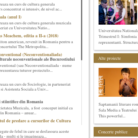
eaza un curs de cultura generala
 concentrat si intensiv, de nivel ac...
ala (anul I)
eaza un curs de cultura generala muzicala
eriat cu Universitatea Natio...
Universitatea National
s Meachem, editia a II-a (2018)
Trimestrul I: Simfonia 
ton american, revenit in Romania pentru a
reprezentanti. Structura
 concertului The Metropolita...
onventional (Neconventionaliada)
Alte proiecte
lturale neconventionale ale Bucurestiului
ventional (sau Neconventionaliada - nume
prezentarea tuturor proiectelo...
eaza un curs de Sociologie, in parteneriat
si Asistenta Sociala a Univ...
i stiintifice din Romania
Saptamanii literare ro
cietatea Muzicala, a fost conceput initial ca
Sala Media a Teatrului
din Romania – anuar...
This powerful...
tul de predare a cursurilor de Cultura
gate de felul in care se desfasoara aceste
Concerte publice
a - multi si le imagineaza...