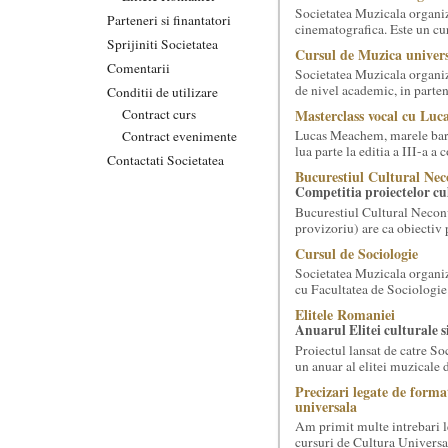
Societatea Muzicala organiz
Parteneri si finantatori
cinematografica. Este un curs
Sprijiniti Societatea
Cursul de Muzica univers
Comentarii
Societatea Muzicala organiz
de nivel academic, in parten
Conditii de utilizare
Contract curs
Masterclass vocal cu Luca
Lucas Meachem, marele bari
Contract evenimente
lua parte la editia a III-a a
Contactati Societatea
Bucurestiul Cultural Nec
Competitia proiectelor cu
Bucurestiul Cultural Necon
provizoriu) are ca obiectiv 
Cursul de Sociologie
Societatea Muzicala organiz
cu Facultatea de Sociologie 
Elitele Romaniei
Anuarul Elitei culturale s
Proiectul lansat de catre So
un anuar al elitei muzicale 
Precizari legate de forma
universala
Am primit multe intrebari le
cursuri de Cultura Universal