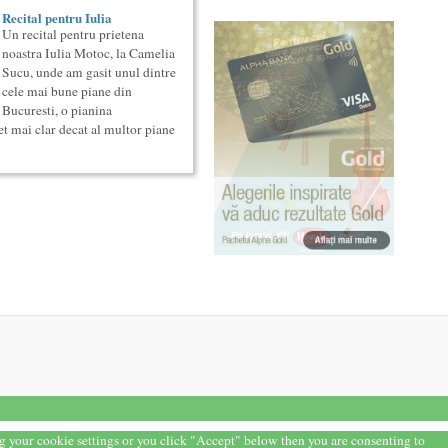
Recital pentru Iulia
Un recital pentru prietena
noastra Iulia Motoc, la Camelia
Sucu, unde am gasit unul dintre
cele mai bune piane din
Bucuresti, o pianina
t mai clar decat al multor piane
ng your cookie settings or you click "Accept" below then you are consenting to