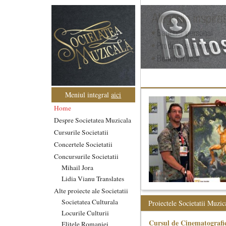
Meniul integral
aici
Home
Despre Societatea Muzicala
Cursurile Societatii
Concertele Societatii
Concursurile Societatii
Mihail Jora
Lidia Vianu Translates
Alte proiecte ale Societatii
Societatea Culturala
Proiectele Societatii Muzic
Locurile Culturii
Cursul de Cinematografie
Elitele Romaniei