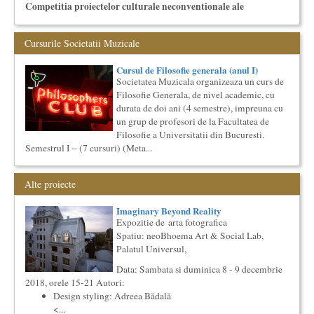
Competitia proiectelor culturale neconventionale ale
Bucurestiului
Bucurestiul Cultural Neconventional (sau Neconventionaliada
Cursurile Societatii Muzicale
- nume provizoriu) are ca obiectiv prezentarea tuturor
proiectelo...
Cursul de Filosofie generala (anul I)
Cursul de Literatura universala: Marile texte literare ale
umanitatii
Societatea Muzicala organizeaza un curs de
Filosofie Generala, de nivel academic, cu
Societatea Muzicala organizeaza un curs de literatura
universala: „Marile texte si marile batalii culturale”. Este un
durata de doi ani (4 semestre), impreuna cu
cu...
un grup de profesori de la Facultatea de
Filosofie a Universitatii din Bucuresti.
Cursul de Arta universala: Marile capodopere
Semestrul I – (7 cursuri) (Meta...
Societatea Muzicala organizeaza un curs de arta universala:
"Marile capodopere ale umanitatii". Este un curs intensiv si
con...
Alte proiecte
Cursul de Filosofie generala (anul II)
Societatea Muzicala organizeaza un curs de Filosofie
Imaginary Beyond Reality
Generala, de nivel academic, cu durata de doi ani (4 semestre),
Expozitie de arta fotografica
impreuna...
Spatiu: neoBhoema Art & Social Lab,
The Fever
Palatul Universul,
By Wallace Shawn, with Simona Maicanescu
The Fever de Wallace Shawn, one-woman show cu Simona
Data: Sambata si duminica 8 - 9 decembrie
Maicanescu, in engleza, supratitrat in romana; Spectacolul de
2018, orele 15-21 Autori:
inchidere ...
Design styling: Adreea Bădală
Societatea Culturala
<...