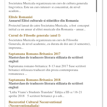
Societatea Muzicala organizeaza un curs de cultura generala
cultural si consultanta. Organizam concursuri, concerte si
lingvistica. Este un curs intensiv si concentrat, de nivel
evenimente culturale, private sau publice, tinem cursuri de
academ...
cultura generala muzicala, teatrala, filosofica si de alte feluri.
Elitele Romaniei
Cuvinte in plus despre proiect, despre cei care il administreaza si
Anuarul Elitei culturale si stiintifice din Romania
cei care il finantateaza sunt in rubricile de mai jos.
Proiectul lansat de catre Societatea Muzicala, a fost conceput
initial ca un anuar al elitei muzicale din Romania – anuar...
Cursul de Filosofie generala (anul I)
Societatea Muzicala organizeaza un curs de Filosofie
Generala, de nivel academic, cu durata de doi ani (4 semestre),
impreuna...
Saptamana Romano-Britanica 2017
Masterclass de traducere literara stilizata de scriitori
englezi
Saptamana romano-britanica: 8-13 mai 2017 Sase scriitori
britanici stilizeaza traduceri din proza contemporana
romaneasca ...
Saptamana Romano-Britanica 2018
Masterclass de traducere literara stilizata de scriitori
englezi
“Lidia Vianu’s Students Translate” Ediția a III-a / 16-21
aprilie 2018 5 scriitori britanici şi o edi...
Bucurestiul Cultural Neconventional
(Neconventionaliada)