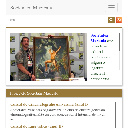
Societatea Muzicala
Toggle
navigation
Societatea
Muzicala
este
o fundatie
culturala,
facuta spre a
asigura o
legatura
directa si
permanenta
intre cultura si
oamenii ei, pe
Proiectele Societatii Muzicale
de o parte, si
lumea businessului si reprezentantii ei, de cealalta parte. Am
Cursul de Cinematografie universala (anul I)
inceput cu muzica clasica - si de aici numele -, insa acum
Societatea Muzicala organizeaza un curs de cultura generala
dezvoltam proiecte si in alte domenii ale culturii.
cinematografica. Este un curs concentrat si intensiv, de nivel
ac...
Facem management cultural, dezvoltam si administram proiecte
Cursul de Lingvistica (anul II)
proprii sau preluate, modele si sisteme de finantare, marketing