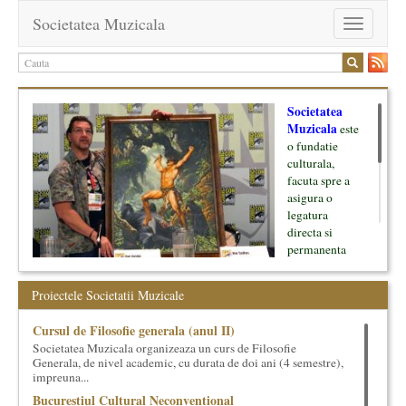
Societatea Muzicala
Toggle
navigation
Societatea
Muzicala
este
o fundatie
culturala,
facuta spre a
asigura o
legatura
directa si
permanenta
intre cultura si
oamenii ei, pe
Proiectele Societatii Muzicale
de o parte, si
lumea businessului si reprezentantii ei, de cealalta parte. Am
Cursul de Filosofie generala (anul II)
inceput cu muzica clasica - si de aici numele -, insa acum
Societatea Muzicala organizeaza un curs de Filosofie
dezvoltam proiecte si in alte domenii ale culturii.
Generala, de nivel academic, cu durata de doi ani (4 semestre),
impreuna...
Facem management cultural, dezvoltam si administram proiecte
Bucurestiul Cultural Neconventional
proprii sau preluate, modele si sisteme de finantare, marketing