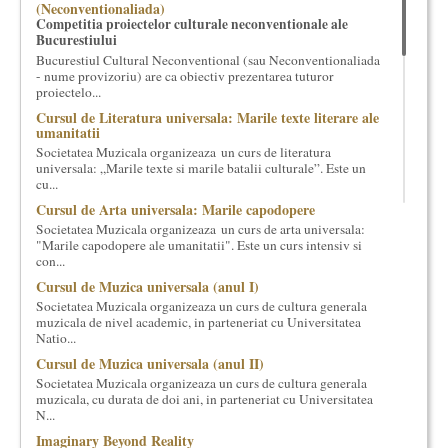
(Neconventionaliada)
cultural si consultanta. Organizam concursuri, concerte si
Competitia proiectelor culturale neconventionale ale
evenimente culturale, private sau publice, tinem cursuri de
Bucurestiului
cultura generala muzicala, teatrala, filosofica si de alte feluri.
Bucurestiul Cultural Neconventional (sau Neconventionaliada
Cuvinte in plus despre proiect, despre cei care il administreaza si
- nume provizoriu) are ca obiectiv prezentarea tuturor
proiectelo...
cei care il finantateaza sunt in rubricile de mai jos.
Cursul de Literatura universala: Marile texte literare ale
umanitatii
Societatea Muzicala organizeaza un curs de literatura
universala: „Marile texte si marile batalii culturale”. Este un
cu...
Cursul de Arta universala: Marile capodopere
Societatea Muzicala organizeaza un curs de arta universala:
"Marile capodopere ale umanitatii". Este un curs intensiv si
con...
Cursul de Muzica universala (anul I)
Societatea Muzicala organizeaza un curs de cultura generala
muzicala de nivel academic, in parteneriat cu Universitatea
Natio...
Cursul de Muzica universala (anul II)
Societatea Muzicala organizeaza un curs de cultura generala
muzicala, cu durata de doi ani, in parteneriat cu Universitatea
N...
Imaginary Beyond Reality