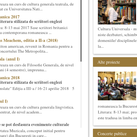
aza un curs de cultura generala teatrala, de
at cu Universitatea Nati...
anica 2017
terara stilizata de scriitori englezi
 8-13 mai 2017 Sase scriitori britanici
Cultura Universala - mu
oza contemporana romaneasca ...
niste dezbateri, schimbur
s Meachem, editia a II-a (2018)
domeniile/ disciplinele
ton american, revenit in Romania pentru a
la...
 concertului The Metropolita...
la (anul I)
Alte proiecte
eaza un curs de Filosofie Generala, de nivel
ni (4 semestre), impreuna...
anica 2018
terara stilizata de scriitori englezi
nslate” Ediția a III-a / 16-21 aprilie 2018 5
ul I)
romaneasca la Bucurest
eaza un curs de cultura generala lingvistica.
entrat, de nivel academ...
Literara: 8-13 mai; p
este tradusa in limba en
e se pot desfasura evenimente culturale
etatea Muzicala, conceput initial pentru
Concerte publice
oare) din Bucuresti in care...