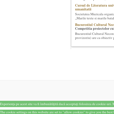
Cursul de Literatura univ
umanitatii
Societatea Muzicala organiz
„Marile texte si marile batali
Bucurestiul Cultural Nec
Competitia proiectelor cu
Bucurestiul Cultural Necon
provizoriu) are ca obiectiv 
Societatea Culturala
Platforma online de marke
Descrierea produsului princ
proiectului este de a constr
Cursul de Filosofie a viet
Societatea Muzicala organize
de nivel academic, cu durata
O bucatarie ca-n filme
Carte – Film – Mancare boie
filme, Scenotopul bucatari
Cursul de Lingvistica (an
Societatea Muzicala organiz
Este un curs intensiv si conc
Experiența pe acest site va fi îmbunătățită dacă acceptați folosirea de cookie-uri.
M
Cursul de Cinematografie
The cookie settings on this website are set to "allow cookies" to give you the bes