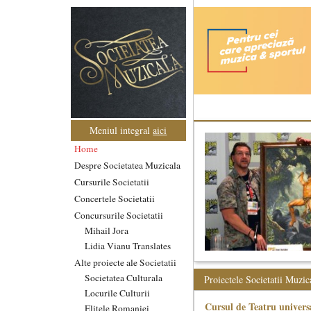
Meniul integral
aici
Home
Despre Societatea Muzicala
Cursurile Societatii
Concertele Societatii
Concursurile Societatii
Mihail Jora
Lidia Vianu Translates
Alte proiecte ale Societatii
Societatea Culturala
Proiectele Societatii Muzic
Locurile Culturii
Cursul de Teatru univers
Elitele Romaniei