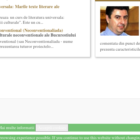
ersala: Marile texte literare ale
eaza un curs de literatura universala:
i culturale”. Este un cu...
onventional (Neconventionaliada)
lturale neconventionale ale Bucurestiului
ventional (sau Neconventionaliada - nume
comentata din punct de 
prezentarea tuturor proiectelo...
prezenta caracteristicile 
ting cultural
ipal (platforma Internet) Obiectivul
ui un sistem complex de market...
ii cotidiene
aza un curs de Filosofie a vietii cotidiene,
 de un an (2 semestre),...
reasca Lansarea cartii O bucatarie ca-n
ei in Noul Cinema Romanes...
ul II)
eaza un curs de cultura generala lingvistica.
entrat, de nivel academ...
ai multe informatii
Acceptă cookies
 universala: Marile capodopere si marii
t browsing experience possible. If you continue to use this website without changi