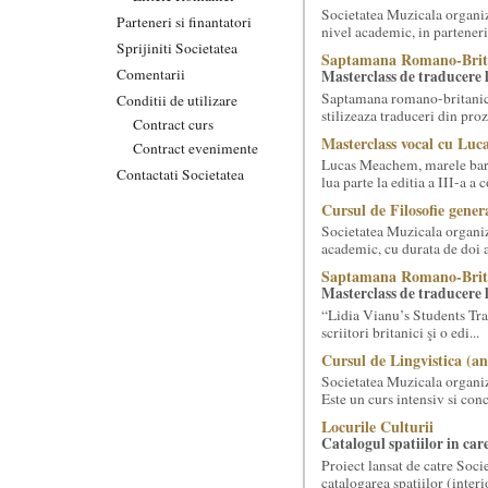
Societatea Muzicala organize
Parteneri si finantatori
nivel academic, in parteneri
Sprijiniti Societatea
Saptamana Romano-Brit
Comentarii
Masterclass de traducere li
Saptamana romano-britanica:
Conditii de utilizare
stilizeaza traduceri din pr
Contract curs
Masterclass vocal cu Luca
Contract evenimente
Lucas Meachem, marele bari
Contactati Societatea
lua parte la editia a III-a a
Cursul de Filosofie genera
Societatea Muzicala organiz
academic, cu durata de doi a
Saptamana Romano-Brit
Masterclass de traducere li
“Lidia Vianu’s Students Tra
scriitori britanici şi o edi...
Cursul de Lingvistica (an
Societatea Muzicala organiz
Este un curs intensiv si conc
Locurile Culturii
Catalogul spatiilor in car
Proiect lansat de catre Soci
catalogarea spatiilor (interi