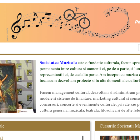
Societatea Muzicala
este o fundatie culturala, facuta spre
permanenta intre cultura si oamenii ei, pe de o parte, si lu
reprezentantii ei, de cealalta parte. Am inceput cu muzica c
insa acum dezvoltam proiecte si in alte domenii ale culturi
Facem management cultural, dezvoltam si administram proi
modele si sisteme de finantare, marketing cultural si cons
concursuri, concerte si evenimente culturale, private sau p
cultura generala muzicala, teatrala, filosofica si de alte fel
proiect, despre cei care il administreaza si cei care il finan
mai jos.
ale
Cursurile Societatii M
al