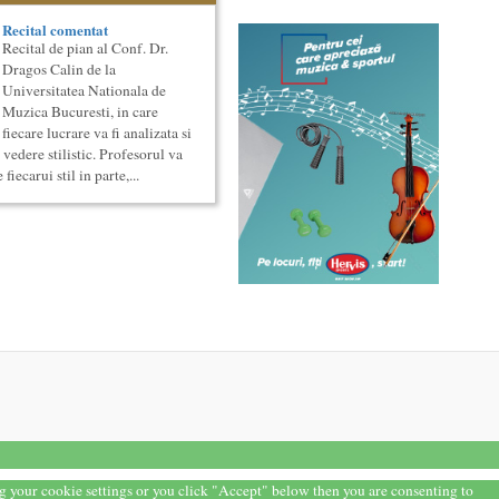
Recital comentat
Recital de pian al Conf. Dr.
Dragos Calin de la
Universitatea Nationala de
Muzica Bucuresti, in care
fiecare lucrare va fi analizata si
vedere stilistic. Profesorul va
fiecarui stil in parte,...
ng your cookie settings or you click "Accept" below then you are consenting to