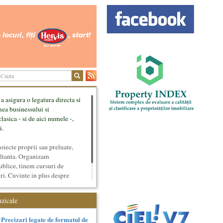
 a asigura o legatura directa si
mea businessului si
lasica - si de aici numele -,
i.
ecte proprii sau preluate,
ultanta. Organizam
ublice, tinem cursuri de
uri. Cuvinte in plus despre
tateaza sunt in rubricile de
uzicale
Precizari legate de formatul de