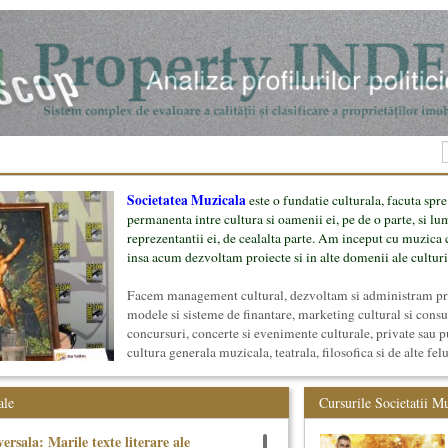
Societatea Muzicala
este o fundatie culturala, facuta spre
permanenta intre cultura si oamenii ei, pe de o parte, si lu
reprezentantii ei, de cealalta parte. Am inceput cu muzica c
insa acum dezvoltam proiecte si in alte domenii ale culturi
Facem management cultural, dezvoltam si administram proi
modele si sisteme de finantare, marketing cultural si cons
concursuri, concerte si evenimente culturale, private sau p
cultura generala muzicala, teatrala, filosofica si de alte fel
proiect, despre cei care il administreaza si cei care il finan
mai jos.
ale
Cursurile Societatii M
ersala: Marile texte literare ale