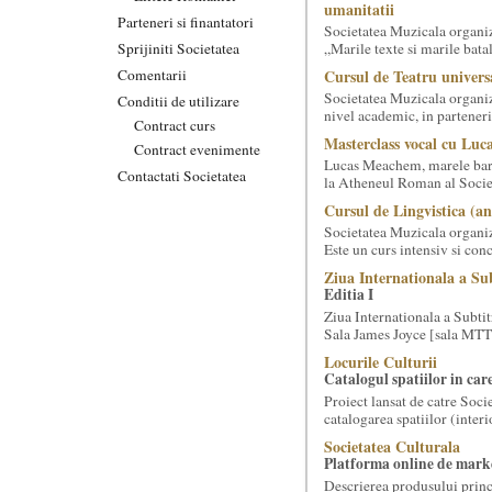
umanitatii
Parteneri si finantatori
Societatea Muzicala organiz
Sprijiniti Societatea
„Marile texte si marile batali
Comentarii
Cursul de Teatru univers
Societatea Muzicala organize
Conditii de utilizare
nivel academic, in parteneri
Contract curs
Masterclass vocal cu Lu
Contract evenimente
Lucas Meachem, marele bari
Contactati Societatea
la Atheneul Roman al Societa
Cursul de Lingvistica (an
Societatea Muzicala organiz
Este un curs intensiv si conc
Ziua Internationala a Sub
Editia I
Ziua Internationala a Subtitr
Sala James Joyce [sala MTTLC
Locurile Culturii
Catalogul spatiilor in car
Proiect lansat de catre Soci
catalogarea spatiilor (interi
Societatea Culturala
Platforma online de marke
Descrierea produsului princ