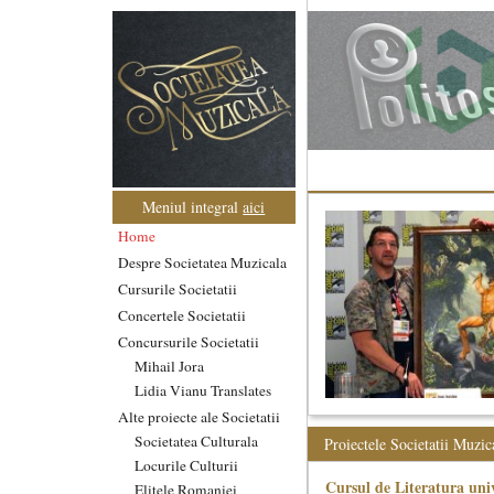
Meniul integral
aici
Home
Despre Societatea Muzicala
Cursurile Societatii
Concertele Societatii
Concursurile Societatii
Mihail Jora
Lidia Vianu Translates
Alte proiecte ale Societatii
Societatea Culturala
Proiectele Societatii Muzic
Locurile Culturii
Cursul de Literatura univ
Elitele Romaniei