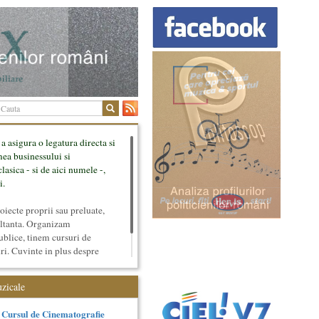
 a asigura o legatura directa si
mea businessului si
lasica - si de aici numele -,
i.
ecte proprii sau preluate,
ultanta. Organizam
ublice, tinem cursuri de
uri. Cuvinte in plus despre
tateaza sunt in rubricile de
uzicale
Cursul de Cinematografie