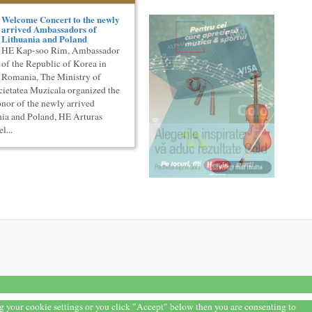
Welcome Concert to the newly
arrived Ambassadors of
Lithuania and Poland
HE Kap-soo Rim, Ambassador
of the Republic of Korea in
Romania, The Ministry of
cietatea Muzicala organized the
nor of the newly arrived
nia and Poland, HE Arturas
l...
ng your cookie settings or you click "Accept" below then you are consenting to