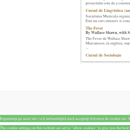
proiectului este de a constr
Cursul de Lingvistica (an
Societatea Muzicala organiz
Este un curs intensiv si conc
The Fever
By Wallace Shawn, with 
The Fever de Wallace Sha
Maicanescu, in engleza, sup
...
Cursul de Sociologie
Societatea Muzicala organiz
cu Facultatea de Sociologie 
Saptamana Romano-Brit
Masterclass de traducere li
“Lidia Vianu’s Students Tra
scriitori britanici şi o edi...
Cursul de Filosofie a viet
Societatea Muzicala organize
de nivel academic, cu durata
Masterclass vocal cu Luca
Lucas Meachem, marele bari
Experiența pe acest site va fi îmbunătățită dacă acceptați folosirea de cookie-uri.
M
lua parte la editia a III-a a
The cookie settings on this website are set to "allow cookies" to give you the bes