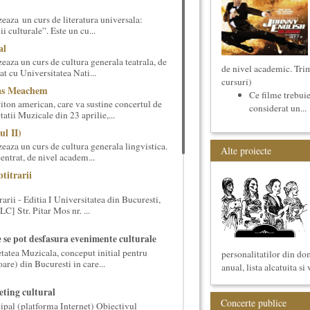
eaza un curs de literatura universala:
i culturale”. Este un cu...
al
aza un curs de cultura generala teatrala, de
de nivel academic. Trim
at cu Universitatea Nati...
cursuri)
cas Meachem
Ce filme trebuie
ton american, care va sustine concertul de
considerat un...
tii Muzicale din 23 aprilie,...
ul II)
eaza un curs de cultura generala lingvistica.
Alte proiecte
entrat, de nivel academ...
titrarii
arii - Editia I Universitatea din Bucuresti,
] Str. Pitar Mos nr. ...
e se pot desfasura evenimente culturale
etatea Muzicala, conceput initial pentru
personalitatilor din do
oare) din Bucuresti in care...
anual, lista alcatuita si 
ting cultural
Concerte publice
ipal (platforma Internet) Obiectivul