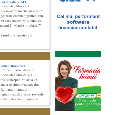
universala (anul I)
Societatea Muzicala
organizeaza un curs de cultura
generala cinematografica. Este
un curs concentrat si intensiv,
estrul I – Marile intrebari (7
 sa-mi placa pentru a fi
Elitele Romaniei
Proiectul lansat de catre
Societatea Muzicala, a
fost conceput initial ca un
anuar al elitei muzicale din
Romania – anuarul
meniul muzicii clasice, revizuit
validata de catre un juriu de...