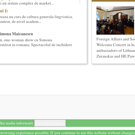
ui un sistem complex de market...
ul I)
eaza un curs de cultura generala lingvistica.
entrat, de nivel academ...
Simona Maicanescu
Foreign Affairs and So
wn, one-woman show cu Simona
ratitrat in romana; Spectacolul de inchidere
Welcome Concert in ho
ambassadors of Lithua
Zurauskas and HE Pawe
eaza un curs de Sociologie, in parteneriat
si Asistenta Sociala a Univ...
anica 2018
terara stilizata de scriitori englezi
nslate” Ediția a III-a / 16-21 aprilie 2018 5
ii cotidiene
aza un curs de Filosofie a vietii cotidiene,
 de un an (2 semestre),...
s Meachem, editia a II-a (2018)
ton american, revenit in Romania pentru a
ai multe informatii
Acceptă cookies
 concertului The Metropolita...
t browsing experience possible. If you continue to use this website without changi