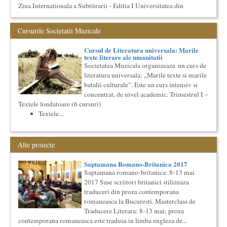
Ziua Internationala a Subtitrarii - Editia I Universitatea din
Bucuresti, Sala James Joyce [sala MTTLC] Str. Pitar Mos nr. ...
Cursul de Filosofie a vietii cotidiene
Cursurile Societatii Muzicale
Societatea Muzicala organizeaza un curs de Filosofie a vietii
cotidiene, de nivel academic, cu durata de un an (2
Cursul de Literatura universala: Marile
semestre),...
texte literare ale umanitatii
Cursul de Cinematografie universala: Marile capodopere
Societatea Muzicala organizeaza un curs de
si marii realizatori (anul II)
literatura universala: „Marile texte si marile
Societatea Muzicala organizeaza un curs de cultura generala
batalii culturale”. Este un curs intensiv si
cinematografica. Este un curs concentrat si intensiv, de nivel
concentrat, de nivel academic. Trimestrul I –
ac...
Textele fondatoare (6 cursuri)
Saptamana Romano-Britanica 2017
Textele...
Masterclass de traducere literara stilizata de scriitori
englezi
Saptamana romano-britanica: 8-13 mai 2017 Sase scriitori
Alte proiecte
britanici stilizeaza traduceri din proza contemporana
romaneasca ...
Saptamana Romano-Britanica 2017
Elitele Romaniei
Saptamana romano-britanica: 8-13 mai
Anuarul Elitei culturale si stiintifice din Romania
2017 Sase scriitori britanici stilizeaza
Proiectul lansat de catre Societatea Muzicala, a fost conceput
traduceri din proza contemporana
initial ca un anuar al elitei muzicale din Romania – anuar...
romaneasca la Bucuresti. Masterclass de
Cursul de Arta universala: Marile capodopere
Traducere Literara: 8-13 mai; proza
Societatea Muzicala organizeaza un curs de arta universala:
contemporana romaneasca este tradusa in limba engleza de...
"Marile capodopere ale umanitatii". Este un curs intensiv si