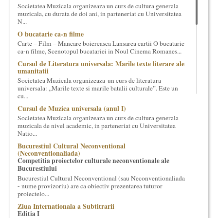
Societatea Muzicala organizeaza un curs de cultura generala
cultural si consultanta. Organizam concursuri, concerte si
muzicala, cu durata de doi ani, in parteneriat cu Universitatea
evenimente culturale, private sau publice, tinem cursuri de
N...
cultura generala muzicala, teatrala, filosofica si de alte feluri.
O bucatarie ca-n filme
Cuvinte in plus despre proiect, despre cei care il administreaza si
Carte – Film – Mancare boiereasca Lansarea cartii O bucatarie
cei care il finantateaza sunt in rubricile de mai jos.
ca-n filme, Scenotopul bucatariei in Noul Cinema Romanes...
Cursul de Literatura universala: Marile texte literare ale
umanitatii
Societatea Muzicala organizeaza un curs de literatura
universala: „Marile texte si marile batalii culturale”. Este un
cu...
Cursul de Muzica universala (anul I)
Societatea Muzicala organizeaza un curs de cultura generala
muzicala de nivel academic, in parteneriat cu Universitatea
Natio...
Bucurestiul Cultural Neconventional
(Neconventionaliada)
Competitia proiectelor culturale neconventionale ale
Bucurestiului
Bucurestiul Cultural Neconventional (sau Neconventionaliada
- nume provizoriu) are ca obiectiv prezentarea tuturor
proiectelo...
Ziua Internationala a Subtitrarii
Editia I