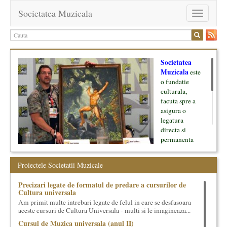
Societatea Muzicala
Toggle
navigation
Societatea
Muzicala
este
o fundatie
culturala,
facuta spre a
asigura o
legatura
directa si
permanenta
intre cultura si
oamenii ei, pe
Proiectele Societatii Muzicale
de o parte, si
lumea businessului si reprezentantii ei, de cealalta parte. Am
Precizari legate de formatul de predare a cursurilor de
inceput cu muzica clasica - si de aici numele -, insa acum
Cultura universala
dezvoltam proiecte si in alte domenii ale culturii.
Am primit multe intrebari legate de felul in care se desfasoara
aceste cursuri de Cultura Universala - multi si le imagineaza...
Facem management cultural, dezvoltam si administram proiecte
Cursul de Muzica universala (anul II)
proprii sau preluate, modele si sisteme de finantare, marketing