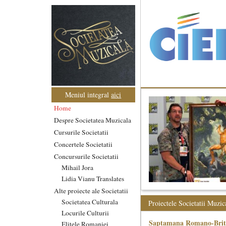
Meniul integral
aici
Home
Despre Societatea Muzicala
Cursurile Societatii
Concertele Societatii
Concursurile Societatii
Mihail Jora
Lidia Vianu Translates
Alte proiecte ale Societatii
Societatea Culturala
Proiectele Societatii Muzic
Locurile Culturii
Saptamana Romano-Brit
Elitele Romaniei