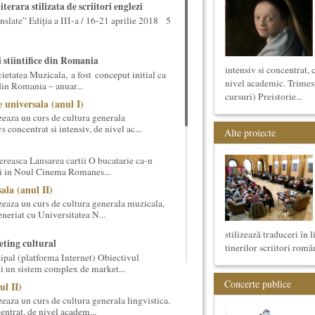
terara stilizata de scriitori englezi
nslate” Ediția a III-a / 16-21 aprilie 2018 5
i stiintifice din Romania
intensiv si concentrat, 
cietatea Muzicala, a fost conceput initial ca
nivel academic. Trimest
din Romania – anuar...
cursuri) Preistorie...
 universala (anul I)
eaza un curs de cultura generala
 concentrat si intensiv, de nivel ac...
Alte proiecte
reasca Lansarea cartii O bucatarie ca-n
ei in Noul Cinema Romanes...
ala (anul II)
eaza un curs de cultura generala muzicala,
eneriat cu Universitatea N...
stilizează traduceri în 
ting cultural
tinerilor scriitori român
ipal (platforma Internet) Obiectivul
ui un sistem complex de market...
Concerte publice
ul II)
eaza un curs de cultura generala lingvistica.
entrat, de nivel academ...