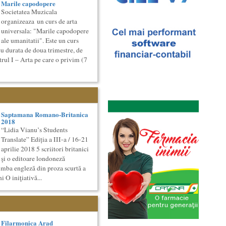
Marile capodopere
Societatea Muzicala
organizeaza un curs de arta
universala: "Marile capodopere
ale umanitatii". Este un curs
cu durata de doua trimestre, de
rul I – Arta pe care o privim (7
Saptamana Romano-Britanica
2018
“Lidia Vianu’s Students
Translate” Ediția a III-a / 16-21
aprilie 2018 5 scriitori britanici
şi o editoare londoneză
limba engleză din proza scurtă a
i O iniţiativă...
Filarmonica Arad