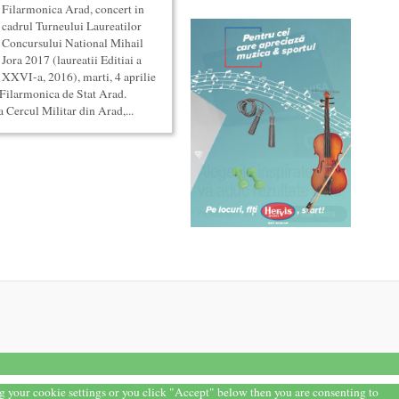
Filarmonica Arad, concert in
cadrul Turneului Laureatilor
Concursului National Mihail
Jora 2017 (laureatii Editiai a
XXVI-a, 2016), marti, 4 aprilie
 Filarmonica de Stat Arad.
 Cercul Militar din Arad,...
ng your cookie settings or you click "Accept" below then you are consenting to