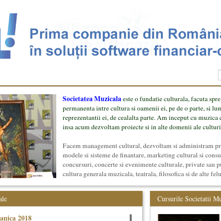
Societatea Muzicala
este o fundatie culturala, facuta spre
permanenta intre cultura si oamenii ei, pe de o parte, si lu
reprezentantii ei, de cealalta parte. Am inceput cu muzica c
insa acum dezvoltam proiecte si in alte domenii ale culturi
Facem management cultural, dezvoltam si administram proi
modele si sisteme de finantare, marketing cultural si cons
concursuri, concerte si evenimente culturale, private sau p
cultura generala muzicala, teatrala, filosofica si de alte fel
proiect, despre cei care il administreaza si cei care il finan
mai jos.
ale
Cursurile Societatii M
anica 2018