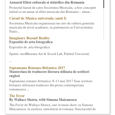
Anuarul Elitei culturale si stiintifice din Romania
cultural si consultanta. Organizam concursuri, concerte si
Proiectul lansat de catre Societatea Muzicala, a fost conceput
evenimente culturale, private sau publice, tinem cursuri de
initial ca un anuar al elitei muzicale din Romania – anuar...
cultura generala muzicala, teatrala, filosofica si de alte feluri.
Cursul de Muzica universala (anul I)
Cuvinte in plus despre proiect, despre cei care il administreaza si
Societatea Muzicala organizeaza un curs de cultura generala
cei care il finantateaza sunt in rubricile de mai jos.
muzicala de nivel academic, in parteneriat cu Universitatea
Natio...
Imaginary Beyond Reality
Expozitie de arta fotografica
Expozitie de arta fotografica
Spatiu: neoBhoema Art & Social Lab, Palatul Universul,
...
Saptamana Romano-Britanica 2017
Masterclass de traducere literara stilizata de scriitori
englezi
Saptamana romano-britanica: 8-13 mai 2017 Sase scriitori
britanici stilizeaza traduceri din proza contemporana
romaneasca ...
The Fever
By Wallace Shawn, with Simona Maicanescu
The Fever de Wallace Shawn, one-woman show cu Simona
Maicanescu, in engleza, supratitrat in romana; Spectacolul de
inchidere ...