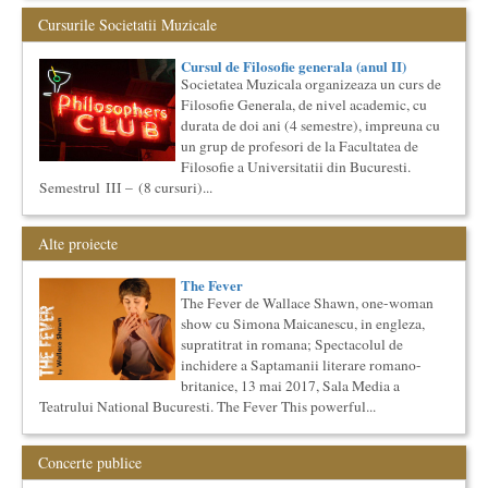
Cursul de Sociologie
Cursurile Societatii Muzicale
Societatea Muzicala organizeaza un curs de Sociologie, in
parteneriat cu Facultatea de Sociologie si Asistenta Sociala a
Cursul de Filosofie generala (anul II)
Univ...
Societatea Muzicala organizeaza un curs de
Cursul de Filosofie generala (anul I)
Filosofie Generala, de nivel academic, cu
Societatea Muzicala organizeaza un curs de Filosofie
durata de doi ani (4 semestre), impreuna cu
Generala, de nivel academic, cu durata de doi ani (4 semestre),
un grup de profesori de la Facultatea de
impreuna...
Filosofie a Universitatii din Bucuresti.
Cursul de Literatura universala: Marile texte literare ale
Semestrul III – (8 cursuri)...
umanitatii
Societatea Muzicala organizeaza un curs de literatura
universala: „Marile texte si marile batalii culturale”. Este un
Alte proiecte
cu...
The Fever
Masterclass vocal cu Lucas Meachem, editia a II-a (2018)
The Fever de Wallace Shawn, one-woman
Lucas Meachem, marele bariton american, revenit in Romania
show cu Simona Maicanescu, in engleza,
pentru a lua parte la editia a III-a a concertului The
Metropolita...
supratitrat in romana; Spectacolul de
inchidere a Saptamanii literare romano-
Masterclass vocal cu Lucas Meachem
britanice, 13 mai 2017, Sala Media a
Lucas Meachem, marele bariton american, care va sustine
Teatrului National Bucuresti. The Fever This powerful...
concertul de la Atheneul Roman al Societatii Muzicale din 23
aprilie,...
O bucatarie ca-n filme
Concerte publice
Carte – Film – Mancare boiereasca Lansarea cartii O bucatarie