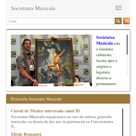
Societatea Muzicala
Toggle
navigation
Societatea
Muzicala
este
o fundatie
culturala,
facuta spre a
asigura o
legatura
directa si
permanenta
intre cultura si
oamenii ei, pe
Proiectele Societatii Muzicale
de o parte, si
lumea businessului si reprezentantii ei, de cealalta parte. Am
Cursul de Muzica universala (anul II)
inceput cu muzica clasica - si de aici numele -, insa acum
Societatea Muzicala organizeaza un curs de cultura generala
dezvoltam proiecte si in alte domenii ale culturii.
muzicala, cu durata de doi ani, in parteneriat cu Universitatea
N...
Facem management cultural, dezvoltam si administram proiecte
Elitele Romaniei
proprii sau preluate, modele si sisteme de finantare, marketing