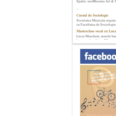
Spatiu: neoBhoema Art & So
...
Cursul de Sociologie
Societatea Muzicala organiz
cu Facultatea de Sociologie 
Masterclass vocal cu Luca
Lucas Meachem, marele bari
lua parte la editia a III-a a
Cursul de Cinematografie
Societatea Muzicala organiz
cinematografica. Este un curs
Cursul de Muzica univers
Societatea Muzicala organiz
de nivel academic, in parten
Bucurestiul Cultural Nec
Competitia proiectelor cu
Bucurestiul Cultural Necon
provizoriu) are ca obiectiv 
Cursul de Lingvistica (an
Societatea Muzicala organiz
Este un curs intensiv si conc
Locurile Culturii