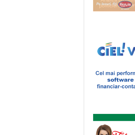
Catalogul spatiilor in car
Proiect lansat de catre Soci
catalogarea spatiilor (interi
Elitele Romaniei
Anuarul Elitei culturale s
Proiectul lansat de catre So
un anuar al elitei muzicale 
The Fever
By Wallace Shawn, with 
The Fever de Wallace Sha
Maicanescu, in engleza, sup
...
Cursul de Arta universal
Societatea Muzicala organiz
capodopere ale umanitatii". E
Ziua Internationala a Sub
Editia I
Ziua Internationala a Subtitr
Sala James Joyce [sala MTTLC
Cursul de Cinematografie
realizatori (anul II)
Societatea Muzicala organiz
cinematografica. Este un curs