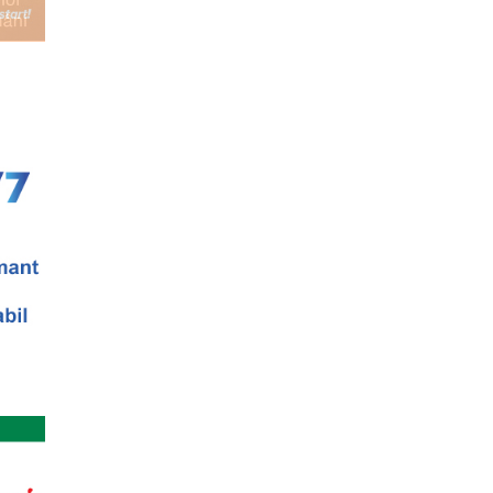
e se pot desfasura evenimente culturale
etatea Muzicala, conceput initial pentru
oare) din Bucuresti in care...
i stiintifice din Romania
cietatea Muzicala, a fost conceput initial ca
din Romania – anuar...
Simona Maicanescu
wn, one-woman show cu Simona
ratitrat in romana; Spectacolul de inchidere
a: Marile capodopere
eaza un curs de arta universala: "Marile
ste un curs intensiv si con...
titrarii
arii - Editia I Universitatea din Bucuresti,
] Str. Pitar Mos nr. ...
 universala: Marile capodopere si marii
eaza un curs de cultura generala
 concentrat si intensiv, de nivel ac...