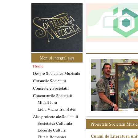
Meniul integral
aici
Home
Despre Societatea Muzicala
Cursurile Societatii
Concertele Societatii
Concursurile Societatii
Mihail Jora
Lidia Vianu Translates
Alte proiecte ale Societatii
Societatea Culturala
Proiectele Societatii Muzic
Locurile Culturii
Cursul de Literatura univ
Elitele Romaniei