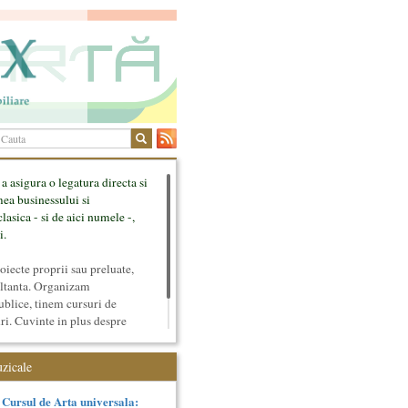
 a asigura o legatura directa si
mea businessului si
lasica - si de aici numele -,
i.
ecte proprii sau preluate,
ultanta. Organizam
ublice, tinem cursuri de
uri. Cuvinte in plus despre
tateaza sunt in rubricile de
uzicale
Cursul de Arta universala: