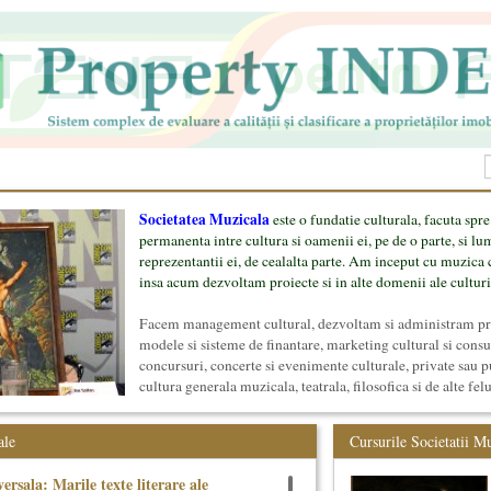
Societatea Muzicala
este o fundatie culturala, facuta spre
permanenta intre cultura si oamenii ei, pe de o parte, si lu
reprezentantii ei, de cealalta parte. Am inceput cu muzica c
insa acum dezvoltam proiecte si in alte domenii ale culturi
Facem management cultural, dezvoltam si administram proi
modele si sisteme de finantare, marketing cultural si cons
concursuri, concerte si evenimente culturale, private sau p
cultura generala muzicala, teatrala, filosofica si de alte fel
proiect, despre cei care il administreaza si cei care il finan
mai jos.
ale
Cursurile Societatii M
ersala: Marile texte literare ale