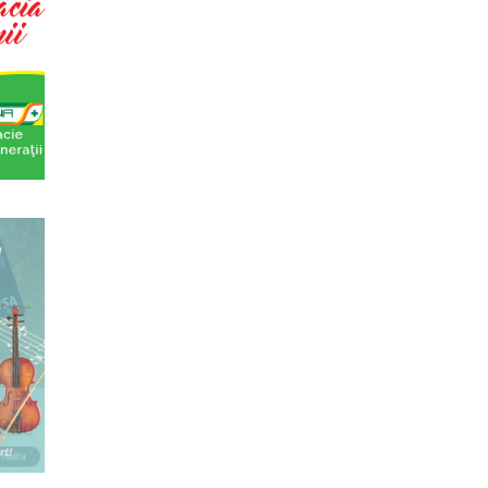
anica 2017
terara stilizata de scriitori englezi
 8-13 mai 2017 Sase scriitori britanici
oza contemporana romaneasca ...
cas Meachem
ton american, care va sustine concertul de
tii Muzicale din 23 aprilie,...
tul de predare a cursurilor de Cultura
gate de felul in care se desfasoara aceste
a - multi si le imagineaza...
ii cotidiene
aza un curs de Filosofie a vietii cotidiene,
 de un an (2 semestre),...
la (anul II)
eaza un curs de Filosofie Generala, de nivel
ni (4 semestre), impreuna...
ting cultural
ipal (platforma Internet) Obiectivul
ui un sistem complex de market...
ala (anul II)
eaza un curs de cultura generala muzicala,