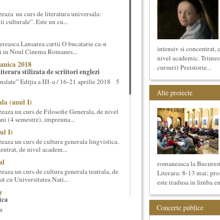
eaza un curs de literatura universala:
i culturale”. Este un cu...
reasca Lansarea cartii O bucatarie ca-n
intensiv si concentrat, 
ei in Noul Cinema Romanes...
nivel academic. Trimest
anica 2018
cursuri) Preistorie...
terara stilizata de scriitori englezi
nslate” Ediția a III-a / 16-21 aprilie 2018 5
Alte proiecte
la (anul I)
eaza un curs de Filosofie Generala, de nivel
ni (4 semestre), impreuna...
ul I)
eaza un curs de cultura generala lingvistica.
entrat, de nivel academ...
al
romaneasca la Bucurest
aza un curs de cultura generala teatrala, de
Literara: 8-13 mai; p
at cu Universitatea Nati...
este tradusa in limba en
y
ica
Concerte publice
a