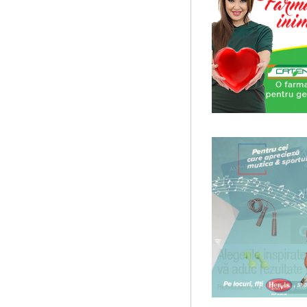
Saptamana Romano-Brit
Masterclass de traducere li
Saptamana romano-britanica:
stilizeaza traduceri din pr
Masterclass vocal cu Lu
Lucas Meachem, marele bari
la Atheneul Roman al Societa
Precizari legate de forma
universala
Am primit multe intrebari le
cursuri de Cultura Universal
Cursul de Filosofie a viet
Societatea Muzicala organize
de nivel academic, cu durata
Cursul de Filosofie genera
Societatea Muzicala organiz
academic, cu durata de doi a
Societatea Culturala
Platforma online de marke
Descrierea produsului princ
proiectului este de a constr
Cursul de Muzica univers
Societatea Muzicala organiz