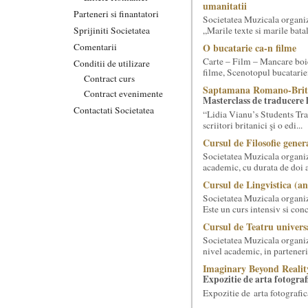
umanitatii
Parteneri si finantatori
Societatea Muzicala organiz
Sprijiniti Societatea
„Marile texte si marile batali
Comentarii
O bucatarie ca-n filme
Carte – Film – Mancare boie
Conditii de utilizare
filme, Scenotopul bucatari
Contract curs
Saptamana Romano-Brit
Contract evenimente
Masterclass de traducere li
Contactati Societatea
“Lidia Vianu’s Students Tra
scriitori britanici şi o edi...
Cursul de Filosofie genera
Societatea Muzicala organiz
academic, cu durata de doi a
Cursul de Lingvistica (an
Societatea Muzicala organiz
Este un curs intensiv si conc
Cursul de Teatru univers
Societatea Muzicala organize
nivel academic, in parteneri
Imaginary Beyond Realit
Expozitie de arta fotograf
Expozitie de arta fotografic