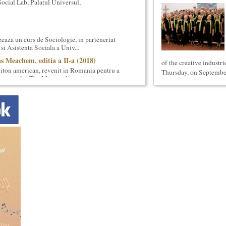
cial Lab, Palatul Universul,
eaza un curs de Sociologie, in parteneriat
si Asistenta Sociala a Univ...
s Meachem, editia a II-a (2018)
of the creative industr
ton american, revenit in Romania pentru a
Thursday, on September
 concertului The Metropolita...
 universala (anul I)
eaza un curs de cultura generala
 concentrat si intensiv, de nivel ac...
ala (anul I)
eaza un curs de cultura generala muzicala
eriat cu Universitatea Natio...
onventional (Neconventionaliada)
lturale neconventionale ale Bucurestiului
ventional (sau Neconventionaliada - nume
prezentarea tuturor proiectelo...
ul II)
eaza un curs de cultura generala lingvistica.
entrat, de nivel academ...