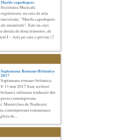
Marile capodopere
Societatea Muzicala
organizeaza un curs de arta
universala: "Marile capodopere
ale umanitatii". Este un curs
cu durata de doua trimestre, de
rul I – Arta pe care o privim (7
Saptamana Romano-Britanica
2017
Saptamana romano-britanica:
8-13 mai 2017 Sase scriitori
britanici stilizeaza traduceri din
proza contemporana
i. Masterclass de Traducere
roza contemporana romaneasca
gleza de...