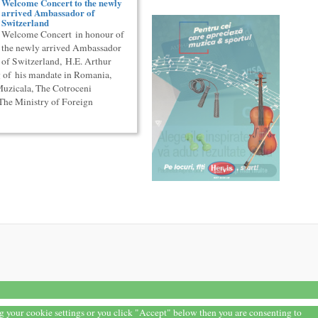
Welcome Concert to the newly
arrived Ambassador of
Switzerland
Welcome Concert in honour of
the newly arrived Ambassador
of Switzerland, H.E. Arthur
ng of his mandate in Romania,
Muzicala, The Cotroceni
he Ministry of Foreign
ng your cookie settings or you click "Accept" below then you are consenting to