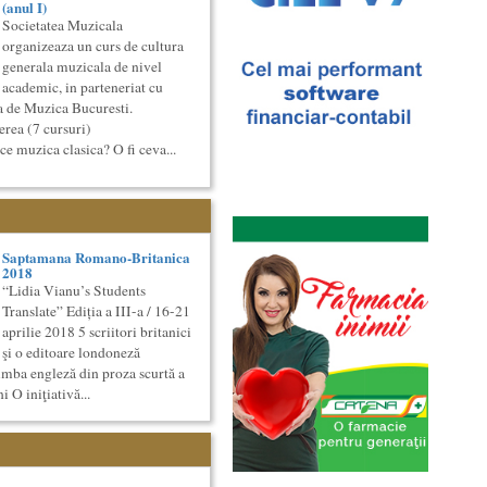
(anul I)
Societatea Muzicala
organizeaza un curs de cultura
generala muzicala de nivel
academic, in parteneriat cu
a de Muzica Bucuresti.
rea (7 cursuri)
e muzica clasica? O fi ceva...
Saptamana Romano-Britanica
2018
“Lidia Vianu’s Students
Translate” Ediția a III-a / 16-21
aprilie 2018 5 scriitori britanici
şi o editoare londoneză
limba engleză din proza scurtă a
i O iniţiativă...