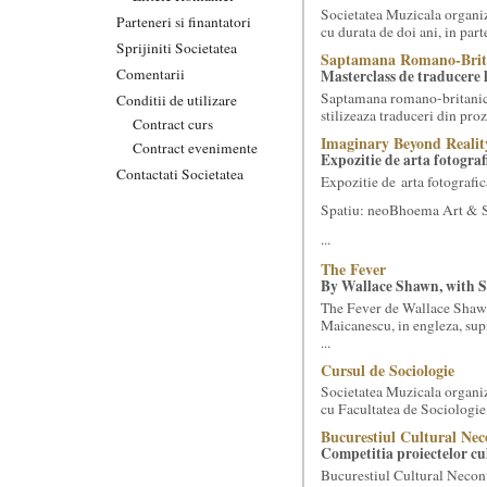
Societatea Muzicala organiz
Parteneri si finantatori
cu durata de doi ani, in part
Sprijiniti Societatea
Saptamana Romano-Brit
Comentarii
Masterclass de traducere li
Saptamana romano-britanica:
Conditii de utilizare
stilizeaza traduceri din pr
Contract curs
Imaginary Beyond Realit
Contract evenimente
Expozitie de arta fotograf
Contactati Societatea
Expozitie de arta fotografic
Spatiu: neoBhoema Art & So
...
The Fever
By Wallace Shawn, with 
The Fever de Wallace Sha
Maicanescu, in engleza, sup
...
Cursul de Sociologie
Societatea Muzicala organiz
cu Facultatea de Sociologie 
Bucurestiul Cultural Nec
Competitia proiectelor cu
Bucurestiul Cultural Necon