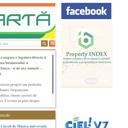
 a asigura o legatura directa si
mea businessului si
lasica - si de aici numele -,
i.
ecte proprii sau preluate,
ultanta. Organizam
ublice, tinem cursuri de
uri. Cuvinte in plus despre
tateaza sunt in rubricile de
uzicale
Cursul de Muzica universala