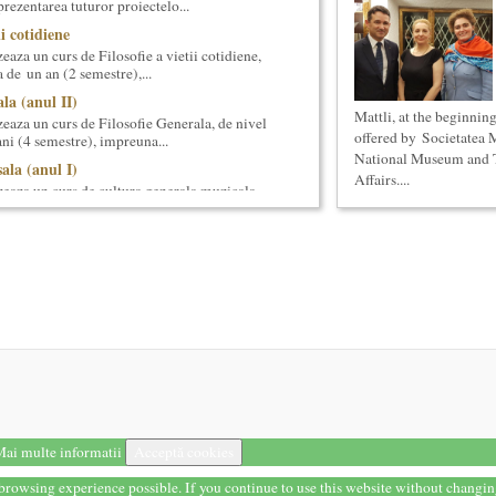
prezentarea tuturor proiectelo...
ii cotidiene
aza un curs de Filosofie a vietii cotidiene,
 de un an (2 semestre),...
la (anul II)
Mattli, at the beginni
eaza un curs de Filosofie Generala, de nivel
offered by Societatea 
ni (4 semestre), impreuna...
National Museum and T
ala (anul I)
Affairs....
eaza un curs de cultura generala muzicala
eriat cu Universitatea Natio...
tul de predare a cursurilor de Cultura
gate de felul in care se desfasoara aceste
a - multi si le imagineaza...
i stiintifice din Romania
cietatea Muzicala, a fost conceput initial ca
din Romania – anuar...
al
aza un curs de cultura generala teatrala, de
at cu Universitatea Nati...
ai multe informatii
Acceptă cookies
s Meachem, editia a II-a (2018)
t browsing experience possible. If you continue to use this website without changi
ton american, revenit in Romania pentru a