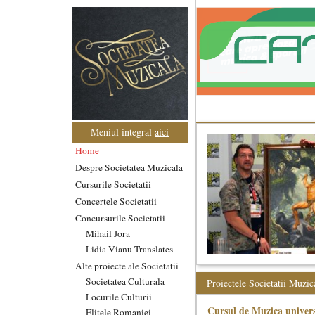
Meniul integral
aici
Home
Despre Societatea Muzicala
Cursurile Societatii
Concertele Societatii
Concursurile Societatii
Mihail Jora
Lidia Vianu Translates
Alte proiecte ale Societatii
Societatea Culturala
Proiectele Societatii Muzic
Locurile Culturii
Cursul de Muzica univers
Elitele Romaniei