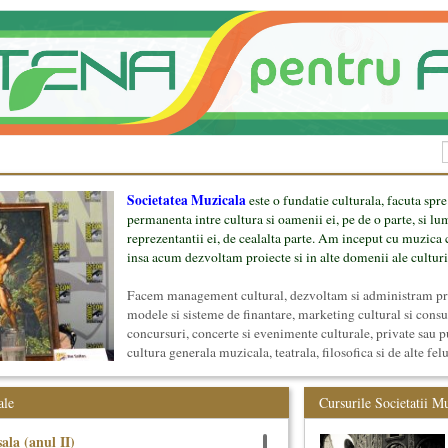
Societatea Muzicala
este o fundatie culturala, facuta spre
permanenta intre cultura si oamenii ei, pe de o parte, si lu
reprezentantii ei, de cealalta parte. Am inceput cu muzica c
insa acum dezvoltam proiecte si in alte domenii ale culturi
Facem management cultural, dezvoltam si administram proi
modele si sisteme de finantare, marketing cultural si cons
concursuri, concerte si evenimente culturale, private sau p
cultura generala muzicala, teatrala, filosofica si de alte fel
proiect, despre cei care il administreaza si cei care il finan
mai jos.
ale
Cursurile Societatii M
ala (anul II)