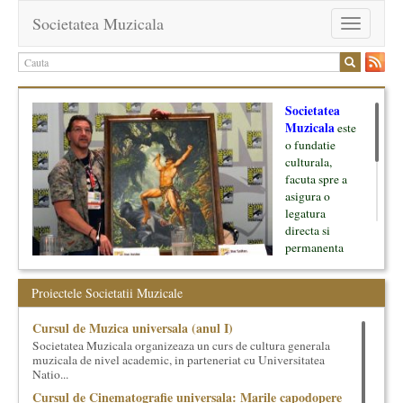
Societatea Muzicala
Toggle
navigation
Societatea
Muzicala
este
o fundatie
culturala,
facuta spre a
asigura o
legatura
directa si
permanenta
intre cultura si
oamenii ei, pe
Proiectele Societatii Muzicale
de o parte, si
lumea businessului si reprezentantii ei, de cealalta parte. Am
Cursul de Muzica universala (anul I)
inceput cu muzica clasica - si de aici numele -, insa acum
Societatea Muzicala organizeaza un curs de cultura generala
dezvoltam proiecte si in alte domenii ale culturii.
muzicala de nivel academic, in parteneriat cu Universitatea
Natio...
Facem management cultural, dezvoltam si administram proiecte
Cursul de Cinematografie universala: Marile capodopere
proprii sau preluate, modele si sisteme de finantare, marketing