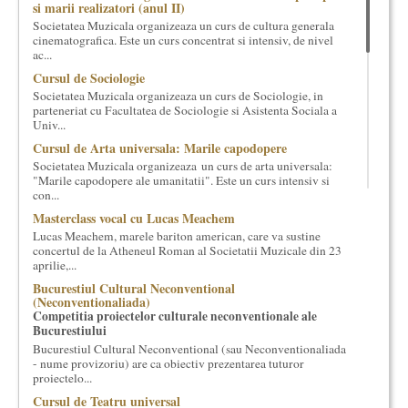
si marii realizatori (anul II)
cultural si consultanta. Organizam concursuri, concerte si
Societatea Muzicala organizeaza un curs de cultura generala
evenimente culturale, private sau publice, tinem cursuri de
cinematografica. Este un curs concentrat si intensiv, de nivel
cultura generala muzicala, teatrala, filosofica si de alte feluri.
ac...
Cuvinte in plus despre proiect, despre cei care il administreaza si
Cursul de Sociologie
cei care il finantateaza sunt in rubricile de mai jos.
Societatea Muzicala organizeaza un curs de Sociologie, in
parteneriat cu Facultatea de Sociologie si Asistenta Sociala a
Univ...
Cursul de Arta universala: Marile capodopere
Societatea Muzicala organizeaza un curs de arta universala:
"Marile capodopere ale umanitatii". Este un curs intensiv si
con...
Masterclass vocal cu Lucas Meachem
Lucas Meachem, marele bariton american, care va sustine
concertul de la Atheneul Roman al Societatii Muzicale din 23
aprilie,...
Bucurestiul Cultural Neconventional
(Neconventionaliada)
Competitia proiectelor culturale neconventionale ale
Bucurestiului
Bucurestiul Cultural Neconventional (sau Neconventionaliada
- nume provizoriu) are ca obiectiv prezentarea tuturor
proiectelo...
Cursul de Teatru universal