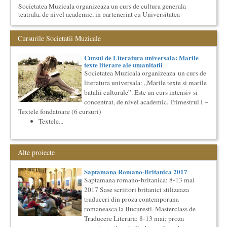
Societatea Muzicala organizeaza un curs de cultura generala
teatrala, de nivel academic, in parteneriat cu Universitatea
Nati...
Ziua Internationala a Subtitrarii
Cursurile Societatii Muzicale
Editia I
Ziua Internationala a Subtitrarii - Editia I Universitatea din
Cursul de Literatura universala: Marile
Bucuresti, Sala James Joyce [sala MTTLC] Str. Pitar Mos nr. ...
texte literare ale umanitatii
Societatea Muzicala organizeaza un curs de
Masterclass vocal cu Lucas Meachem, editia a II-a (2018)
literatura universala: „Marile texte si marile
Lucas Meachem, marele bariton american, revenit in Romania
pentru a lua parte la editia a III-a a concertului The
batalii culturale”. Este un curs intensiv si
Metropolita...
concentrat, de nivel academic. Trimestrul I –
Textele fondatoare (6 cursuri)
Cursul de Filosofie a vietii cotidiene
Textele...
Societatea Muzicala organizeaza un curs de Filosofie a vietii
cotidiene, de nivel academic, cu durata de un an (2
semestre),...
Precizari legate de formatul de predare a cursurilor de
Alte proiecte
Cultura universala
Am primit multe intrebari legate de felul in care se desfasoara
Saptamana Romano-Britanica 2017
aceste cursuri de Cultura Universala - multi si le imagineaza...
Saptamana romano-britanica: 8-13 mai
2017 Sase scriitori britanici stilizeaza
Cursul de Lingvistica (anul II)
traduceri din proza contemporana
Societatea Muzicala organizeaza un curs de cultura generala
lingvistica. Este un curs intensiv si concentrat, de nivel
romaneasca la Bucuresti. Masterclass de
academ...
Traducere Literara: 8-13 mai; proza