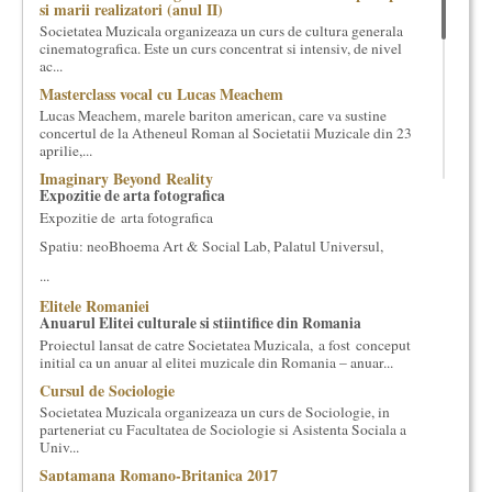
si marii realizatori (anul II)
cultural si consultanta. Organizam concursuri, concerte si
Societatea Muzicala organizeaza un curs de cultura generala
evenimente culturale, private sau publice, tinem cursuri de
cinematografica. Este un curs concentrat si intensiv, de nivel
cultura generala muzicala, teatrala, filosofica si de alte feluri.
ac...
Cuvinte in plus despre proiect, despre cei care il administreaza si
Masterclass vocal cu Lucas Meachem
cei care il finantateaza sunt in rubricile de mai jos.
Lucas Meachem, marele bariton american, care va sustine
concertul de la Atheneul Roman al Societatii Muzicale din 23
aprilie,...
Imaginary Beyond Reality
Expozitie de arta fotografica
Expozitie de arta fotografica
Spatiu: neoBhoema Art & Social Lab, Palatul Universul,
...
Elitele Romaniei
Anuarul Elitei culturale si stiintifice din Romania
Proiectul lansat de catre Societatea Muzicala, a fost conceput
initial ca un anuar al elitei muzicale din Romania – anuar...
Cursul de Sociologie
Societatea Muzicala organizeaza un curs de Sociologie, in
parteneriat cu Facultatea de Sociologie si Asistenta Sociala a
Univ...
Saptamana Romano-Britanica 2017