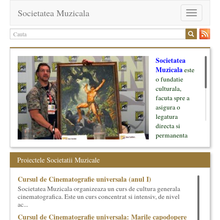
Societatea Muzicala
Toggle
navigation
Societatea
Muzicala
este
o fundatie
culturala,
facuta spre a
asigura o
legatura
directa si
permanenta
intre cultura si
oamenii ei, pe
Proiectele Societatii Muzicale
de o parte, si
lumea businessului si reprezentantii ei, de cealalta parte. Am
Cursul de Cinematografie universala (anul I)
inceput cu muzica clasica - si de aici numele -, insa acum
Societatea Muzicala organizeaza un curs de cultura generala
dezvoltam proiecte si in alte domenii ale culturii.
cinematografica. Este un curs concentrat si intensiv, de nivel
ac...
Facem management cultural, dezvoltam si administram proiecte
Cursul de Cinematografie universala: Marile capodopere
proprii sau preluate, modele si sisteme de finantare, marketing