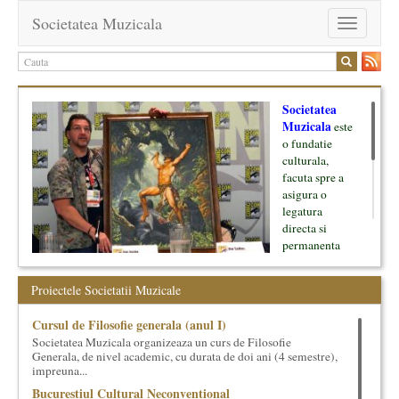
Societatea Muzicala
Toggle
navigation
Societatea
Muzicala
este
o fundatie
culturala,
facuta spre a
asigura o
legatura
directa si
permanenta
intre cultura si
oamenii ei, pe
Proiectele Societatii Muzicale
de o parte, si
lumea businessului si reprezentantii ei, de cealalta parte. Am
Cursul de Filosofie generala (anul I)
inceput cu muzica clasica - si de aici numele -, insa acum
Societatea Muzicala organizeaza un curs de Filosofie
dezvoltam proiecte si in alte domenii ale culturii.
Generala, de nivel academic, cu durata de doi ani (4 semestre),
impreuna...
Facem management cultural, dezvoltam si administram proiecte
Bucurestiul Cultural Neconventional
proprii sau preluate, modele si sisteme de finantare, marketing