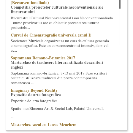
(Neconventionaliada)
cultural si consultanta. Organizam concursuri, concerte si
Competitia proiectelor culturale neconventionale ale
evenimente culturale, private sau publice, tinem cursuri de
Bucurestiului
cultura generala muzicala, teatrala, filosofica si de alte feluri.
Bucurestiul Cultural Neconventional (sau Neconventionaliada
Cuvinte in plus despre proiect, despre cei care il administreaza si
- nume provizoriu) are ca obiectiv prezentarea tuturor
proiectelo...
cei care il finantateaza sunt in rubricile de mai jos.
Cursul de Cinematografie universala (anul I)
Societatea Muzicala organizeaza un curs de cultura generala
cinematografica. Este un curs concentrat si intensiv, de nivel
ac...
Saptamana Romano-Britanica 2017
Masterclass de traducere literara stilizata de scriitori
englezi
Saptamana romano-britanica: 8-13 mai 2017 Sase scriitori
britanici stilizeaza traduceri din proza contemporana
romaneasca ...
Imaginary Beyond Reality
Expozitie de arta fotografica
Expozitie de arta fotografica
Spatiu: neoBhoema Art & Social Lab, Palatul Universul,
...
Masterclass vocal cu Lucas Meachem
Lucas Meachem, marele bariton american, care va sustine