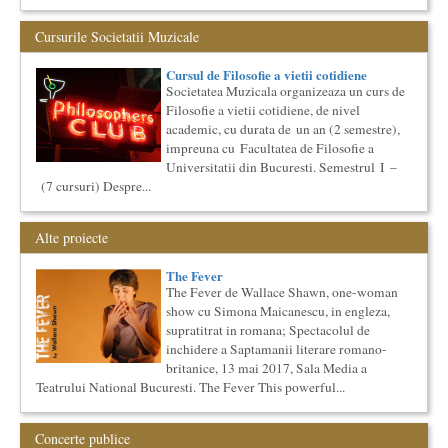
Lucas Meachem, marele bariton american, care va sustine
concertul de la Atheneul Roman al Societatii Muzicale din 23
Cursurile Societatii Muzicale
aprilie,...
Cursul de Literatura universala: Marile texte literare ale
Cursul de Filosofie a vietii cotidiene
umanitatii
Societatea Muzicala organizeaza un curs de
Societatea Muzicala organizeaza un curs de literatura
Filosofie a vietii cotidiene, de nivel
universala: „Marile texte si marile batalii culturale”. Este un
cu...
academic, cu durata de un an (2 semestre),
impreuna cu Facultatea de Filosofie a
Cursul de Cinematografie universala (anul I)
Universitatii din Bucuresti. Semestrul I –
Societatea Muzicala organizeaza un curs de cultura generala
(7 cursuri) Despre...
cinematografica. Este un curs concentrat si intensiv, de nivel
ac...
Cursul de Arta universala: Marile capodopere
Alte proiecte
Societatea Muzicala organizeaza un curs de arta universala:
"Marile capodopere ale umanitatii". Este un curs intensiv si
The Fever
con...
The Fever de Wallace Shawn, one-woman
Cursul de Filosofie a vietii cotidiene
show cu Simona Maicanescu, in engleza,
Societatea Muzicala organizeaza un curs de Filosofie a vietii
supratitrat in romana; Spectacolul de
cotidiene, de nivel academic, cu durata de un an (2
inchidere a Saptamanii literare romano-
semestre),...
britanice, 13 mai 2017, Sala Media a
Saptamana Romano-Britanica 2018
Teatrului National Bucuresti. The Fever This powerful...
Masterclass de traducere literara stilizata de scriitori
englezi
“Lidia Vianu’s Students Translate” Ediția a III-a / 16-21
Concerte publice