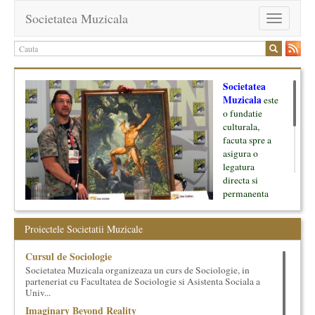
Societatea Muzicala
Toggle
navigation
Societatea
Muzicala
este
o fundatie
culturala,
facuta spre a
asigura o
legatura
directa si
permanenta
intre cultura si
oamenii ei, pe
Proiectele Societatii Muzicale
de o parte, si
lumea businessului si reprezentantii ei, de cealalta parte. Am
Cursul de Sociologie
inceput cu muzica clasica - si de aici numele -, insa acum
Societatea Muzicala organizeaza un curs de Sociologie, in
dezvoltam proiecte si in alte domenii ale culturii.
parteneriat cu Facultatea de Sociologie si Asistenta Sociala a
Univ...
Facem management cultural, dezvoltam si administram proiecte
Imaginary Beyond Reality
proprii sau preluate, modele si sisteme de finantare, marketing