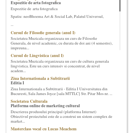
Expozitie de arta fotografica
cultural si consultanta. Organizam concursuri, concerte si
Expozitie de arta fotografica
evenimente culturale, private sau publice, tinem cursuri de
cultura generala muzicala, teatrala, filosofica si de alte feluri.
Spatiu: neoBhoema Art & Social Lab, Palatul Universul,
Cuvinte in plus despre proiect, despre cei care il administreaza si
...
cei care il finantateaza sunt in rubricile de mai jos.
Cursul de Filosofie generala (anul I)
Societatea Muzicala organizeaza un curs de Filosofie
Generala, de nivel academic, cu durata de doi ani (4 semestre),
impreuna...
Cursul de Lingvistica (anul I)
Societatea Muzicala organizeaza un curs de cultura generala
lingvistica. Este un curs intensiv si concentrat, de nivel
academ...
Ziua Internationala a Subtitrarii
Editia I
Ziua Internationala a Subtitrarii - Editia I Universitatea din
Bucuresti, Sala James Joyce [sala MTTLC] Str. Pitar Mos nr. ...
Societatea Culturala
Platforma online de marketing cultural
Descrierea produsului principal (platforma Internet)
Obiectivul proiectului este de a construi un sistem complex de
market...
Masterclass vocal cu Lucas Meachem