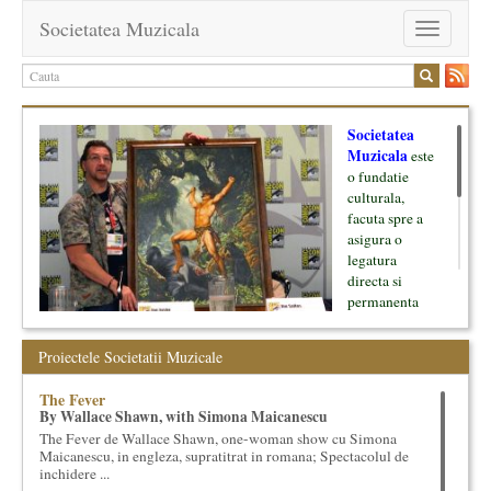
Societatea Muzicala
Toggle
navigation
Societatea
Muzicala
este
o fundatie
culturala,
facuta spre a
asigura o
legatura
directa si
permanenta
intre cultura si
oamenii ei, pe
Proiectele Societatii Muzicale
de o parte, si
lumea businessului si reprezentantii ei, de cealalta parte. Am
The Fever
inceput cu muzica clasica - si de aici numele -, insa acum
By Wallace Shawn, with Simona Maicanescu
dezvoltam proiecte si in alte domenii ale culturii.
The Fever de Wallace Shawn, one-woman show cu Simona
Maicanescu, in engleza, supratitrat in romana; Spectacolul de
Facem management cultural, dezvoltam si administram proiecte
inchidere ...
proprii sau preluate, modele si sisteme de finantare, marketing