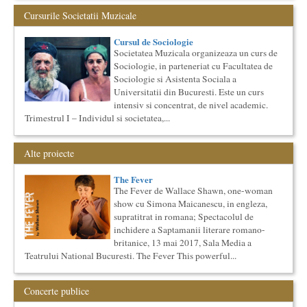
Proiectul lansat de catre Societatea Muzicala, a fost conceput
Cursurile Societatii Muzicale
initial ca un anuar al elitei muzicale din Romania – anuar...
Cursul de Filosofie a vietii cotidiene
Cursul de Sociologie
Societatea Muzicala organizeaza un curs de Filosofie a vietii
Societatea Muzicala organizeaza un curs de
cotidiene, de nivel academic, cu durata de un an (2
Sociologie, in parteneriat cu Facultatea de
semestre),...
Sociologie si Asistenta Sociala a
Saptamana Romano-Britanica 2017
Universitatii din Bucuresti. Este un curs
Masterclass de traducere literara stilizata de scriitori
intensiv si concentrat, de nivel academic.
englezi
Trimestrul I – Individul si societatea,...
Saptamana romano-britanica: 8-13 mai 2017 Sase scriitori
britanici stilizeaza traduceri din proza contemporana
romaneasca ...
Alte proiecte
Imaginary Beyond Reality
Expozitie de arta fotografica
The Fever
Expozitie de arta fotografica
The Fever de Wallace Shawn, one-woman
show cu Simona Maicanescu, in engleza,
Spatiu: neoBhoema Art & Social Lab, Palatul Universul,
supratitrat in romana; Spectacolul de
...
inchidere a Saptamanii literare romano-
britanice, 13 mai 2017, Sala Media a
Cursul de Muzica universala (anul I)
Teatrului National Bucuresti. The Fever This powerful...
Societatea Muzicala organizeaza un curs de cultura generala
muzicala de nivel academic, in parteneriat cu Universitatea
Natio...
Concerte publice
Cursul de Arta universala: Marile capodopere