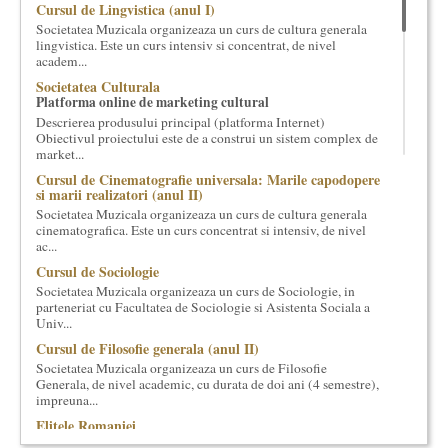
Cursul de Lingvistica (anul I)
cultural si consultanta. Organizam concursuri, concerte si
Societatea Muzicala organizeaza un curs de cultura generala
evenimente culturale, private sau publice, tinem cursuri de
lingvistica. Este un curs intensiv si concentrat, de nivel
cultura generala muzicala, teatrala, filosofica si de alte feluri.
academ...
Cuvinte in plus despre proiect, despre cei care il administreaza si
Societatea Culturala
cei care il finantateaza sunt in rubricile de mai jos.
Platforma online de marketing cultural
Descrierea produsului principal (platforma Internet)
Obiectivul proiectului este de a construi un sistem complex de
market...
Cursul de Cinematografie universala: Marile capodopere
si marii realizatori (anul II)
Societatea Muzicala organizeaza un curs de cultura generala
cinematografica. Este un curs concentrat si intensiv, de nivel
ac...
Cursul de Sociologie
Societatea Muzicala organizeaza un curs de Sociologie, in
parteneriat cu Facultatea de Sociologie si Asistenta Sociala a
Univ...
Cursul de Filosofie generala (anul II)
Societatea Muzicala organizeaza un curs de Filosofie
Generala, de nivel academic, cu durata de doi ani (4 semestre),
impreuna...
Elitele Romaniei
Anuarul Elitei culturale si stiintifice din Romania