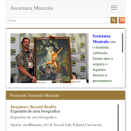
Societatea Muzicala
Toggle
navigation
Societatea
Muzicala
este
o fundatie
culturala,
facuta spre a
asigura o
legatura
directa si
permanenta
intre cultura si
oamenii ei, pe
Proiectele Societatii Muzicale
de o parte, si
lumea businessului si reprezentantii ei, de cealalta parte. Am
Imaginary Beyond Reality
inceput cu muzica clasica - si de aici numele -, insa acum
Expozitie de arta fotografica
dezvoltam proiecte si in alte domenii ale culturii.
Expozitie de arta fotografica
Spatiu: neoBhoema Art & Social Lab, Palatul Universul,
Facem management cultural, dezvoltam si administram proiecte
proprii sau preluate, modele si sisteme de finantare, marketing