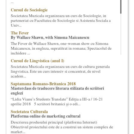
...
cultural si consultanta. Organizam concursuri, concerte si
Cursul de Sociologie
evenimente culturale, private sau publice, tinem cursuri de
Societatea Muzicala organizeaza un curs de Sociologie, in
cultura generala muzicala, teatrala, filosofica si de alte feluri.
parteneriat cu Facultatea de Sociologie si Asistenta Sociala a
Cuvinte in plus despre proiect, despre cei care il administreaza si
Univ...
cei care il finantateaza sunt in rubricile de mai jos.
The Fever
By Wallace Shawn, with Simona Maicanescu
The Fever de Wallace Shawn, one-woman show cu Simona
Maicanescu, in engleza, supratitrat in romana; Spectacolul de
inchidere ...
Cursul de Lingvistica (anul I)
Societatea Muzicala organizeaza un curs de cultura generala
lingvistica. Este un curs intensiv si concentrat, de nivel
academ...
Saptamana Romano-Britanica 2018
Masterclass de traducere literara stilizata de scriitori
englezi
“Lidia Vianu’s Students Translate” Ediția a III-a / 16-21
aprilie 2018 5 scriitori britanici şi o edi...
Societatea Culturala
Platforma online de marketing cultural
Descrierea produsului principal (platforma Internet)
Obiectivul proiectului este de a construi un sistem complex de
market...