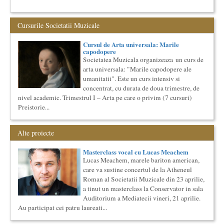
Precizari legate de formatul de predare a cursurilor de
Cultura universala
Cursurile Societatii Muzicale
Am primit multe intrebari legate de felul in care se desfasoara
aceste cursuri de Cultura Universala - multi si le imagineaza...
Cursul de Arta universala: Marile
Cursul de Teatru universal
capodopere
Societatea Muzicala organizeaza un curs de cultura generala
Societatea Muzicala organizeaza un curs de
teatrala, de nivel academic, in parteneriat cu Universitatea
arta universala: "Marile capodopere ale
Nati...
umanitatii". Este un curs intensiv si
O bucatarie ca-n filme
concentrat, cu durata de doua trimestre, de
Carte – Film – Mancare boiereasca Lansarea cartii O bucatarie
nivel academic. Trimestrul I – Arta pe care o privim (7 cursuri)
ca-n filme, Scenotopul bucatariei in Noul Cinema Romanes...
Preistorie...
Cursul de Cinematografie universala: Marile capodopere
si marii realizatori (anul II)
Alte proiecte
Societatea Muzicala organizeaza un curs de cultura generala
cinematografica. Este un curs concentrat si intensiv, de nivel
ac...
Masterclass vocal cu Lucas Meachem
Lucas Meachem, marele bariton american,
Cursul de Muzica universala (anul I)
care va sustine concertul de la Atheneul
Societatea Muzicala organizeaza un curs de cultura generala
Roman al Societatii Muzicale din 23 aprilie,
muzicala de nivel academic, in parteneriat cu Universitatea
Natio...
a tinut un masterclass la Conservator in sala
Auditorium a Mediatecii vineri, 21 aprilie.
Ziua Internationala a Subtitrarii
Editia I
Au participat cei patru laureati...
Ziua Internationala a Subtitrarii - Editia I Universitatea din