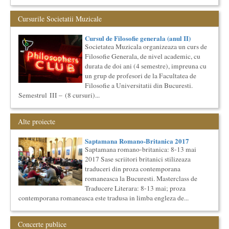
academ...
Cursurile Societatii Muzicale
Precizari legate de formatul de predare a cursurilor de
Cultura universala
Am primit multe intrebari legate de felul in care se desfasoara
Cursul de Filosofie generala (anul II)
aceste cursuri de Cultura Universala - multi si le imagineaza...
Societatea Muzicala organizeaza un curs de
Filosofie Generala, de nivel academic, cu
The Fever
By Wallace Shawn, with Simona Maicanescu
durata de doi ani (4 semestre), impreuna cu
un grup de profesori de la Facultatea de
The Fever de Wallace Shawn, one-woman show cu Simona
Maicanescu, in engleza, supratitrat in romana; Spectacolul de
Filosofie a Universitatii din Bucuresti.
inchidere ...
Semestrul III – (8 cursuri)...
Cursul de Sociologie
Societatea Muzicala organizeaza un curs de Sociologie, in
Alte proiecte
parteneriat cu Facultatea de Sociologie si Asistenta Sociala a
Univ...
Saptamana Romano-Britanica 2017
Societatea Culturala
Saptamana romano-britanica: 8-13 mai
Platforma online de marketing cultural
2017 Sase scriitori britanici stilizeaza
Descrierea produsului principal (platforma Internet)
traduceri din proza contemporana
Obiectivul proiectului este de a construi un sistem complex de
romaneasca la Bucuresti. Masterclass de
market...
Traducere Literara: 8-13 mai; proza
Cursul de Lingvistica (anul I)
contemporana romaneasca este tradusa in limba engleza de...
Societatea Muzicala organizeaza un curs de cultura generala
lingvistica. Este un curs intensiv si concentrat, de nivel
academ...
Concerte publice