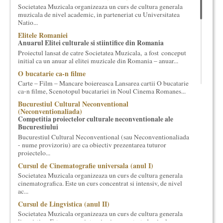
Societatea Muzicala organizeaza un curs de cultura generala
cultural si consultanta. Organizam concursuri, concerte si
muzicala de nivel academic, in parteneriat cu Universitatea
evenimente culturale, private sau publice, tinem cursuri de
Natio...
cultura generala muzicala, teatrala, filosofica si de alte feluri.
Elitele Romaniei
Cuvinte in plus despre proiect, despre cei care il administreaza si
Anuarul Elitei culturale si stiintifice din Romania
cei care il finantateaza sunt in rubricile de mai jos.
Proiectul lansat de catre Societatea Muzicala, a fost conceput
initial ca un anuar al elitei muzicale din Romania – anuar...
O bucatarie ca-n filme
Carte – Film – Mancare boiereasca Lansarea cartii O bucatarie
ca-n filme, Scenotopul bucatariei in Noul Cinema Romanes...
Bucurestiul Cultural Neconventional
(Neconventionaliada)
Competitia proiectelor culturale neconventionale ale
Bucurestiului
Bucurestiul Cultural Neconventional (sau Neconventionaliada
- nume provizoriu) are ca obiectiv prezentarea tuturor
proiectelo...
Cursul de Cinematografie universala (anul I)
Societatea Muzicala organizeaza un curs de cultura generala
cinematografica. Este un curs concentrat si intensiv, de nivel
ac...
Cursul de Lingvistica (anul II)
Societatea Muzicala organizeaza un curs de cultura generala
lingvistica. Este un curs intensiv si concentrat, de nivel