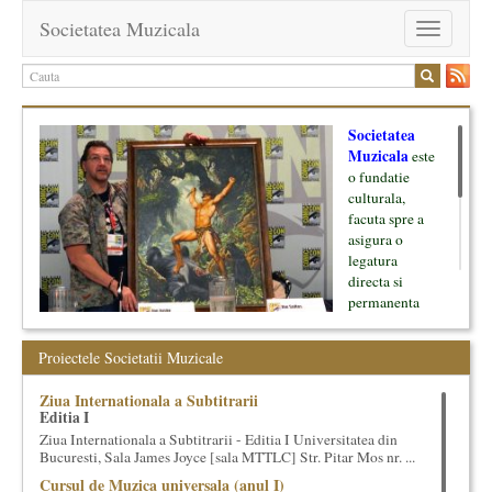
Societatea Muzicala
Toggle
navigation
Societatea
Muzicala
este
o fundatie
culturala,
facuta spre a
asigura o
legatura
directa si
permanenta
intre cultura si
oamenii ei, pe
Proiectele Societatii Muzicale
de o parte, si
lumea businessului si reprezentantii ei, de cealalta parte. Am
Ziua Internationala a Subtitrarii
inceput cu muzica clasica - si de aici numele -, insa acum
Editia I
dezvoltam proiecte si in alte domenii ale culturii.
Ziua Internationala a Subtitrarii - Editia I Universitatea din
Bucuresti, Sala James Joyce [sala MTTLC] Str. Pitar Mos nr. ...
Facem management cultural, dezvoltam si administram proiecte
Cursul de Muzica universala (anul I)
proprii sau preluate, modele si sisteme de finantare, marketing