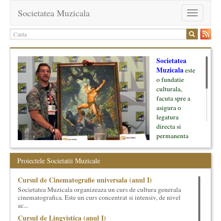
Societatea Muzicala
Toggle
navigation
Societatea
Muzicala
este
o fundatie
culturala,
facuta spre a
asigura o
legatura
directa si
permanenta
intre cultura si
oamenii ei, pe
Proiectele Societatii Muzicale
de o parte, si
lumea businessului si reprezentantii ei, de cealalta parte. Am
Cursul de Cinematografie universala (anul I)
inceput cu muzica clasica - si de aici numele -, insa acum
Societatea Muzicala organizeaza un curs de cultura generala
dezvoltam proiecte si in alte domenii ale culturii.
cinematografica. Este un curs concentrat si intensiv, de nivel
ac...
Facem management cultural, dezvoltam si administram proiecte
Cursul de Lingvistica (anul I)
proprii sau preluate, modele si sisteme de finantare, marketing