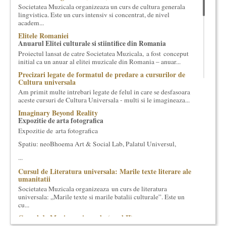
Societatea Muzicala organizeaza un curs de cultura generala
cultural si consultanta. Organizam concursuri, concerte si
lingvistica. Este un curs intensiv si concentrat, de nivel
evenimente culturale, private sau publice, tinem cursuri de
academ...
cultura generala muzicala, teatrala, filosofica si de alte feluri.
Elitele Romaniei
Cuvinte in plus despre proiect, despre cei care il administreaza si
Anuarul Elitei culturale si stiintifice din Romania
cei care il finantateaza sunt in rubricile de mai jos.
Proiectul lansat de catre Societatea Muzicala, a fost conceput
initial ca un anuar al elitei muzicale din Romania – anuar...
Precizari legate de formatul de predare a cursurilor de
Cultura universala
Am primit multe intrebari legate de felul in care se desfasoara
aceste cursuri de Cultura Universala - multi si le imagineaza...
Imaginary Beyond Reality
Expozitie de arta fotografica
Expozitie de arta fotografica
Spatiu: neoBhoema Art & Social Lab, Palatul Universul,
...
Cursul de Literatura universala: Marile texte literare ale
umanitatii
Societatea Muzicala organizeaza un curs de literatura
universala: „Marile texte si marile batalii culturale”. Este un
cu...
Cursul de Muzica universala (anul II)