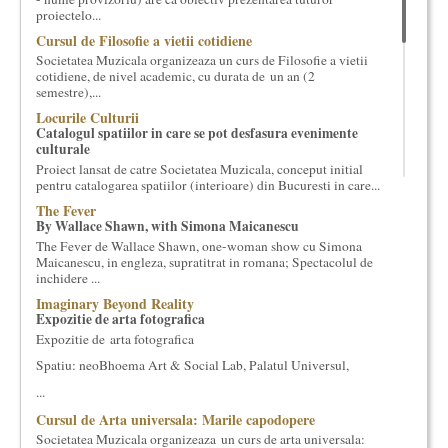
proiectelo...
cultural si consultanta. Organizam concursuri, concerte si
evenimente culturale, private sau publice, tinem cursuri de
Cursul de Filosofie a vietii cotidiene
cultura generala muzicala, teatrala, filosofica si de alte feluri.
Societatea Muzicala organizeaza un curs de Filosofie a vietii
Cuvinte in plus despre proiect, despre cei care il administreaza si
cotidiene, de nivel academic, cu durata de un an (2
semestre),...
cei care il finantateaza sunt in rubricile de mai jos.
Locurile Culturii
Catalogul spatiilor in care se pot desfasura evenimente
culturale
Proiect lansat de catre Societatea Muzicala, conceput initial
pentru catalogarea spatiilor (interioare) din Bucuresti in care...
The Fever
By Wallace Shawn, with Simona Maicanescu
The Fever de Wallace Shawn, one-woman show cu Simona
Maicanescu, in engleza, supratitrat in romana; Spectacolul de
inchidere ...
Imaginary Beyond Reality
Expozitie de arta fotografica
Expozitie de arta fotografica
Spatiu: neoBhoema Art & Social Lab, Palatul Universul,
...
Cursul de Arta universala: Marile capodopere
Societatea Muzicala organizeaza un curs de arta universala: