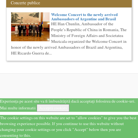
Societatea Muzicala organizeaza un curs de cultura generala
Concerte publice
muzicala, cu durata de doi ani, in parteneriat cu Universitatea
N...
Welcome Concert to the newly arrived
Cursul de Muzica universala (anul I)
Ambassadors of Argentine and Brasil
HE Han Chunlin, Ambassador of the
Societatea Muzicala organizeaza un curs de cultura generala
muzicala de nivel academic, in parteneriat cu Universitatea
People’s Republic of China in Romania, The
Natio...
Ministry of Foreign Affairs and Societatea
Muzicala organized the Welcome Concert in
Masterclass vocal cu Lucas Meachem
honor of the newly arrived Ambassadors of Brazil and Argentina,
Lucas Meachem, marele bariton american, care va sustine
HE Ricardo Guerra de...
concertul de la Atheneul Roman al Societatii Muzicale din 23
aprilie,...
Cursul de Teatru universal
Societatea Muzicala organizeaza un curs de cultura generala
teatrala, de nivel academic, in parteneriat cu Universitatea
Nati...
Ziua Internationala a Subtitrarii
Editia I
Ziua Internationala a Subtitrarii - Editia I Universitatea din
Experiența pe acest site va fi îmbunătățită dacă acceptați folosirea de cookie-uri.
Bucuresti, Sala James Joyce [sala MTTLC] Str. Pitar Mos nr. ...
Mai multe informatii
Acceptă cookies
Cursul de Sociologie
The cookie settings on this website are set to "allow cookies" to give you the best
Societatea Muzicala organizeaza un curs de Sociologie, in
browsing experience possible. If you continue to use this website without
parteneriat cu Facultatea de Sociologie si Asistenta Sociala a
changing your cookie settings or you click "Accept" below then you are
Univ...
consenting to this.
Cursul de Literatura universala: Marile texte literare ale