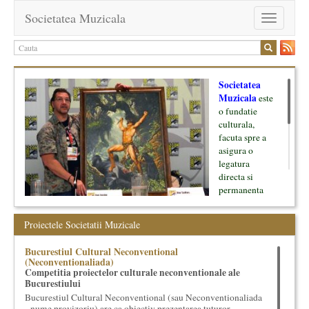
Societatea Muzicala
Toggle
navigation
Societatea
Muzicala
este
o fundatie
culturala,
facuta spre a
asigura o
legatura
directa si
permanenta
intre cultura si
oamenii ei, pe
Proiectele Societatii Muzicale
de o parte, si
lumea businessului si reprezentantii ei, de cealalta parte. Am
Bucurestiul Cultural Neconventional
inceput cu muzica clasica - si de aici numele -, insa acum
(Neconventionaliada)
dezvoltam proiecte si in alte domenii ale culturii.
Competitia proiectelor culturale neconventionale ale
Bucurestiului
Facem management cultural, dezvoltam si administram proiecte
Bucurestiul Cultural Neconventional (sau Neconventionaliada
proprii sau preluate, modele si sisteme de finantare, marketing
- nume provizoriu) are ca obiectiv prezentarea tuturor