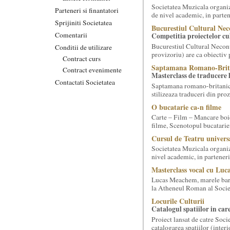
Societatea Muzicala organiz
Parteneri si finantatori
de nivel academic, in parten
Sprijiniti Societatea
Bucurestiul Cultural Nec
Comentarii
Competitia proiectelor cu
Bucurestiul Cultural Necon
Conditii de utilizare
provizoriu) are ca obiectiv 
Contract curs
Saptamana Romano-Brit
Contract evenimente
Masterclass de traducere li
Contactati Societatea
Saptamana romano-britanica:
stilizeaza traduceri din pr
O bucatarie ca-n filme
Carte – Film – Mancare boie
filme, Scenotopul bucatari
Cursul de Teatru univers
Societatea Muzicala organize
nivel academic, in parteneri
Masterclass vocal cu Lu
Lucas Meachem, marele bari
la Atheneul Roman al Societa
Locurile Culturii
Catalogul spatiilor in car
Proiect lansat de catre Soci
catalogarea spatiilor (interi