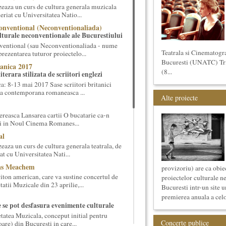
eaza un curs de cultura generala muzicala
eriat cu Universitatea Natio...
onventional (Neconventionaliada)
lturale neconventionale ale Bucurestiului
ventional (sau Neconventionaliada - nume
Teatrala si Cinematogr
prezentarea tuturor proiectelo...
Bucuresti (UNATC) Trime
anica 2017
(8...
terara stilizata de scriitori englezi
 8-13 mai 2017 Sase scriitori britanici
oza contemporana romaneasca ...
Alte proiecte
reasca Lansarea cartii O bucatarie ca-n
ei in Noul Cinema Romanes...
al
aza un curs de cultura generala teatrala, de
at cu Universitatea Nati...
cas Meachem
provizoriu) are ca obie
ton american, care va sustine concertul de
proiectelor culturale n
tii Muzicale din 23 aprilie,...
Bucuresti intr-un site u
premierea anuala a celor
e se pot desfasura evenimente culturale
etatea Muzicala, conceput initial pentru
Concerte publice
oare) din Bucuresti in care...