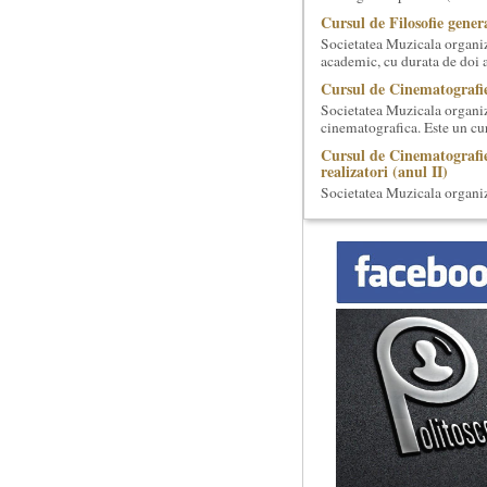
Cursul de Filosofie genera
Societatea Muzicala organiz
academic, cu durata de doi a
Cursul de Cinematografie
Societatea Muzicala organiz
cinematografica. Este un curs
Cursul de Cinematografie
realizatori (anul II)
Societatea Muzicala organiz
cinematografica. Este un curs
Cursul de Filosofie a viet
Societatea Muzicala organize
de nivel academic, cu durata
Cursul de Literatura univ
umanitatii
Societatea Muzicala organiz
„Marile texte si marile batali
Cursul de Lingvistica (an
Societatea Muzicala organiz
Este un curs intensiv si conc
Cursul de Muzica univers
Societatea Muzicala organiz