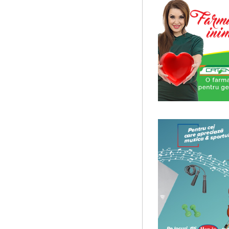
un anuar al elitei muzicale 
Cursul de Sociologie
Societatea Muzicala organiz
cu Facultatea de Sociologie 
Societatea Culturala
Platforma online de marke
Descrierea produsului princ
proiectului este de a constr
Precizari legate de forma
universala
Am primit multe intrebari le
cursuri de Cultura Universal
Imaginary Beyond Realit
Expozitie de arta fotograf
Expozitie de arta fotografic
Spatiu: neoBhoema Art & So
...
Masterclass vocal cu Luca
Lucas Meachem, marele bari
lua parte la editia a III-a a
Cursul de Arta universal
Societatea Muzicala organiz