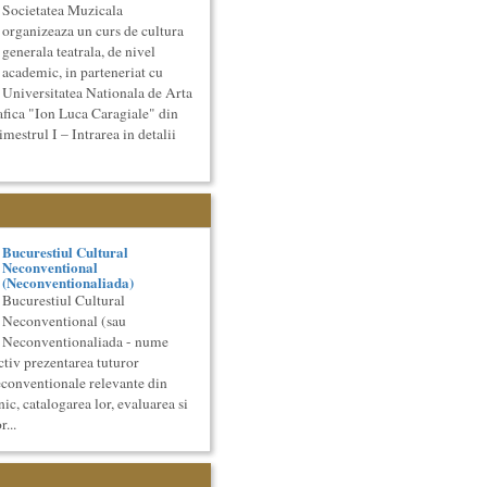
Societatea Muzicala
organizeaza un curs de cultura
generala teatrala, de nivel
academic, in parteneriat cu
Universitatea Nationala de Arta
afica "Ion Luca Caragiale" din
strul I – Intrarea in detalii
Bucurestiul Cultural
Neconventional
(Neconventionaliada)
Bucurestiul Cultural
Neconventional (sau
Neconventionaliada - nume
ctiv prezentarea tuturor
econventionale relevante din
nic, catalogarea lor, evaluarea si
...