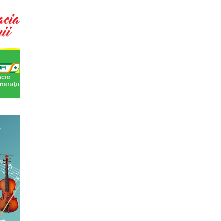
din Romania – anuar...
eaza un curs de Sociologie, in parteneriat
si Asistenta Sociala a Univ...
ting cultural
ipal (platforma Internet) Obiectivul
ui un sistem complex de market...
tul de predare a cursurilor de Cultura
gate de felul in care se desfasoara aceste
a - multi si le imagineaza...
y
ica
a
cial Lab, Palatul Universul,
s Meachem, editia a II-a (2018)
ton american, revenit in Romania pentru a
 concertului The Metropolita...
a: Marile capodopere
eaza un curs de arta universala: "Marile