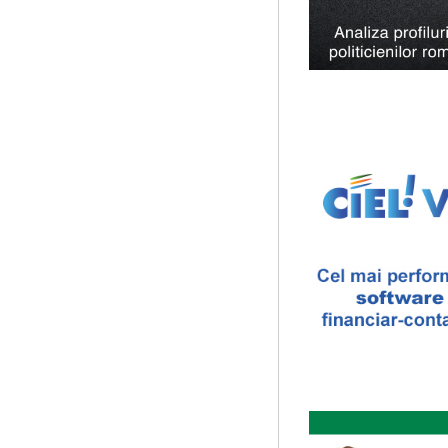
cu durata de doi ani, in part
Cursul de Lingvistica (an
Societatea Muzicala organiz
Este un curs intensiv si conc
Ziua Internationala a Sub
Editia I
Ziua Internationala a Subtitr
Sala James Joyce [sala MTTLC
The Fever
By Wallace Shawn, with 
The Fever de Wallace Sha
Maicanescu, in engleza, sup
...
Saptamana Romano-Brit
Masterclass de traducere li
“Lidia Vianu’s Students Tra
scriitori britanici şi o edi...
Cursul de Filosofie genera
Societatea Muzicala organiz
academic, cu durata de doi a
Elitele Romaniei
Anuarul Elitei culturale s
Proiectul lansat de catre So