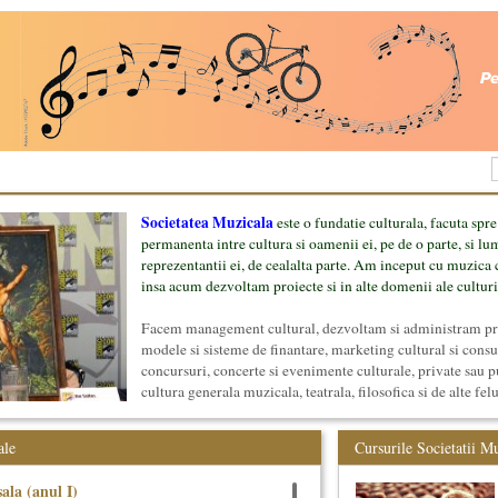
Societatea Muzicala
este o fundatie culturala, facuta spre
permanenta intre cultura si oamenii ei, pe de o parte, si lu
reprezentantii ei, de cealalta parte. Am inceput cu muzica c
insa acum dezvoltam proiecte si in alte domenii ale culturi
Facem management cultural, dezvoltam si administram proi
modele si sisteme de finantare, marketing cultural si cons
concursuri, concerte si evenimente culturale, private sau p
cultura generala muzicala, teatrala, filosofica si de alte fel
proiect, despre cei care il administreaza si cei care il finan
mai jos.
ale
Cursurile Societatii M
ala (anul I)