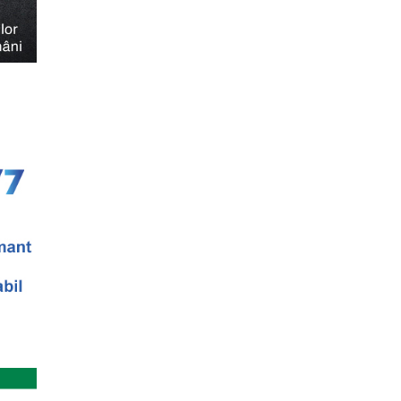
eneriat cu Universitatea N...
ul II)
eaza un curs de cultura generala lingvistica.
entrat, de nivel academ...
titrarii
arii - Editia I Universitatea din Bucuresti,
] Str. Pitar Mos nr. ...
Simona Maicanescu
wn, one-woman show cu Simona
ratitrat in romana; Spectacolul de inchidere
anica 2018
terara stilizata de scriitori englezi
nslate” Ediția a III-a / 16-21 aprilie 2018 5
la (anul I)
eaza un curs de Filosofie Generala, de nivel
ni (4 semestre), impreuna...
i stiintifice din Romania
cietatea Muzicala, a fost conceput initial ca