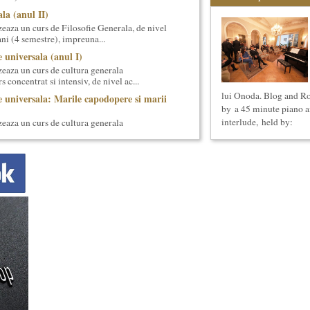
la (anul II)
eaza un curs de Filosofie Generala, de nivel
ni (4 semestre), impreuna...
 universala (anul I)
eaza un curs de cultura generala
 concentrat si intensiv, de nivel ac...
lui Onoda. Blog and Ro
 universala: Marile capodopere si marii
by a 45 minute piano a
interlude, held by:
eaza un curs de cultura generala
 concentrat si intensiv, de nivel ac...
ii cotidiene
aza un curs de Filosofie a vietii cotidiene,
 de un an (2 semestre),...
ersala: Marile texte literare ale
eaza un curs de literatura universala:
i culturale”. Este un cu...
ul I)
eaza un curs de cultura generala lingvistica.
entrat, de nivel academ...
ala (anul II)
eaza un curs de cultura generala muzicala,