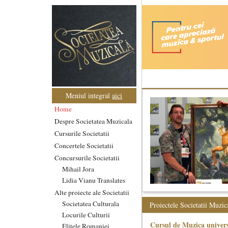
Meniul integral
aici
Home
Despre Societatea Muzicala
Cursurile Societatii
Concertele Societatii
Concursurile Societatii
Mihail Jora
Lidia Vianu Translates
Alte proiecte ale Societatii
Societatea Culturala
Proiectele Societatii Muzic
Locurile Culturii
Cursul de Muzica univers
Elitele Romaniei