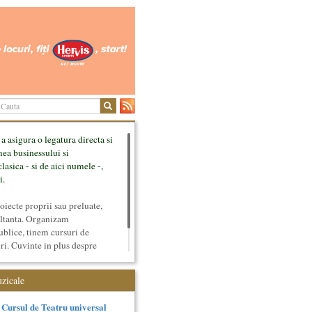
 a asigura o legatura directa si
mea businessului si
lasica - si de aici numele -,
i.
ecte proprii sau preluate,
ultanta. Organizam
ublice, tinem cursuri de
uri. Cuvinte in plus despre
tateaza sunt in rubricile de
uzicale
Cursul de Teatru universal