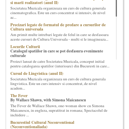
si marii realizatori (anul II)
cultural si consultanta. Organizam concursuri, concerte si
Societatea Muzicala organizeaza un curs de cultura generala
evenimente culturale, private sau publice, tinem cursuri de
cinematografica. Este un curs concentrat si intensiv, de nivel
cultura generala muzicala, teatrala, filosofica si de alte feluri.
ac...
Cuvinte in plus despre proiect, despre cei care il administreaza si
Precizari legate de formatul de predare a cursurilor de
cei care il finantateaza sunt in rubricile de mai jos.
Cultura universala
Am primit multe intrebari legate de felul in care se desfasoara
aceste cursuri de Cultura Universala - multi si le imagineaza...
Locurile Culturii
Catalogul spatiilor in care se pot desfasura evenimente
culturale
Proiect lansat de catre Societatea Muzicala, conceput initial
pentru catalogarea spatiilor (interioare) din Bucuresti in care...
Cursul de Lingvistica (anul II)
Societatea Muzicala organizeaza un curs de cultura generala
lingvistica. Este un curs intensiv si concentrat, de nivel
academ...
The Fever
By Wallace Shawn, with Simona Maicanescu
The Fever de Wallace Shawn, one-woman show cu Simona
Maicanescu, in engleza, supratitrat in romana; Spectacolul de
inchidere ...
Bucurestiul Cultural Neconventional
(Neconventionaliada)