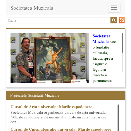
Societatea Muzicala
Toggle
navigation
Societatea
Muzicala
este
o fundatie
culturala,
facuta spre a
asigura o
legatura
directa si
permanenta
intre cultura si
oamenii ei, pe
Proiectele Societatii Muzicale
de o parte, si
lumea businessului si reprezentantii ei, de cealalta parte. Am
Cursul de Arta universala: Marile capodopere
inceput cu muzica clasica - si de aici numele -, insa acum
Societatea Muzicala organizeaza un curs de arta universala:
dezvoltam proiecte si in alte domenii ale culturii.
"Marile capodopere ale umanitatii". Este un curs intensiv si
con...
Facem management cultural, dezvoltam si administram proiecte
Cursul de Cinematografie universala: Marile capodopere
proprii sau preluate, modele si sisteme de finantare, marketing