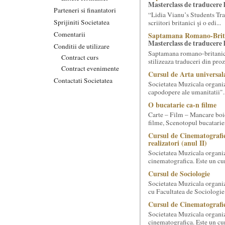
Masterclass de traducere li
Parteneri si finantatori
“Lidia Vianu’s Students Tra
Sprijiniti Societatea
scriitori britanici şi o edi...
Comentarii
Saptamana Romano-Brit
Masterclass de traducere li
Conditii de utilizare
Saptamana romano-britanica:
Contract curs
stilizeaza traduceri din pr
Contract evenimente
Cursul de Arta universal
Contactati Societatea
Societatea Muzicala organiz
capodopere ale umanitatii". E
O bucatarie ca-n filme
Carte – Film – Mancare boie
filme, Scenotopul bucatari
Cursul de Cinematografie
realizatori (anul II)
Societatea Muzicala organiz
cinematografica. Este un curs
Cursul de Sociologie
Societatea Muzicala organiz
cu Facultatea de Sociologie 
Cursul de Cinematografie
Societatea Muzicala organiz
cinematografica. Este un curs