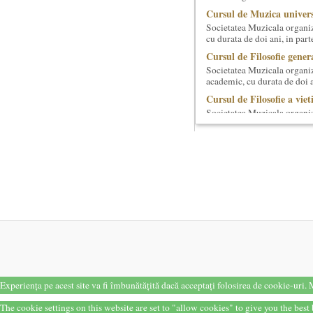
Cursul de Muzica univers
Societatea Muzicala organiz
cu durata de doi ani, in part
Cursul de Filosofie genera
Societatea Muzicala organiz
academic, cu durata de doi a
Cursul de Filosofie a viet
Societatea Muzicala organize
de nivel academic, cu durata
Cursul de Muzica univers
Societatea Muzicala organiz
de nivel academic, in parten
Cursul de Lingvistica (an
Societatea Muzicala organiz
Este un curs intensiv si conc
Bucurestiul Cultural Nec
Competitia proiectelor cu
Bucurestiul Cultural Necon
provizoriu) are ca obiectiv 
The Fever
Experiența pe acest site va fi îmbunătățită dacă acceptați folosirea de cookie-uri.
M
By Wallace Shawn, with 
The Fever de Wallace Sha
The cookie settings on this website are set to "allow cookies" to give you the bes