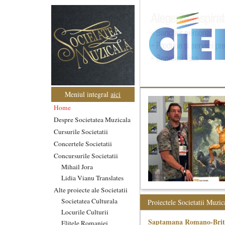
Meniul integral
aici
Home
Despre Societatea Muzicala
Cursurile Societatii
Concertele Societatii
Concursurile Societatii
Mihail Jora
Lidia Vianu Translates
Alte proiecte ale Societatii
Societatea Culturala
Proiectele Societatii Muzic
Locurile Culturii
Saptamana Romano-Brit
Elitele Romaniei