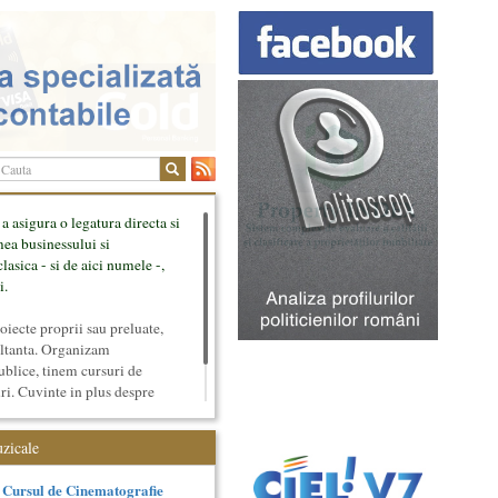
 a asigura o legatura directa si
mea businessului si
lasica - si de aici numele -,
i.
ecte proprii sau preluate,
ultanta. Organizam
ublice, tinem cursuri de
uri. Cuvinte in plus despre
tateaza sunt in rubricile de
uzicale
Cursul de Cinematografie