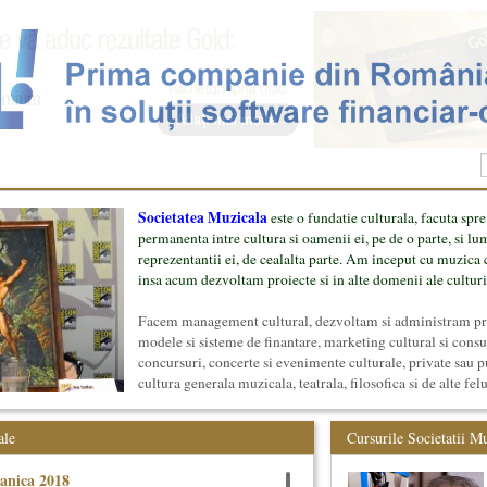
Societatea Muzicala
este o fundatie culturala, facuta spre
permanenta intre cultura si oamenii ei, pe de o parte, si lu
reprezentantii ei, de cealalta parte. Am inceput cu muzica c
insa acum dezvoltam proiecte si in alte domenii ale culturi
Facem management cultural, dezvoltam si administram proi
modele si sisteme de finantare, marketing cultural si cons
concursuri, concerte si evenimente culturale, private sau p
cultura generala muzicala, teatrala, filosofica si de alte fel
proiect, despre cei care il administreaza si cei care il finan
mai jos.
ale
Cursurile Societatii M
anica 2018