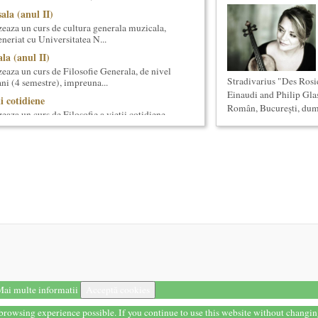
ala (anul II)
eaza un curs de cultura generala muzicala,
eneriat cu Universitatea N...
la (anul II)
eaza un curs de Filosofie Generala, de nivel
Stradivarius "Des Ros
ni (4 semestre), impreuna...
Einaudi and Philip Gla
ii cotidiene
Român, București, dumi
aza un curs de Filosofie a vietii cotidiene,
 de un an (2 semestre),...
ala (anul I)
eaza un curs de cultura generala muzicala
eriat cu Universitatea Natio...
ul I)
eaza un curs de cultura generala lingvistica.
entrat, de nivel academ...
onventional (Neconventionaliada)
lturale neconventionale ale Bucurestiului
ventional (sau Neconventionaliada - nume
prezentarea tuturor proiectelo...
ai multe informatii
Acceptă cookies
Simona Maicanescu
wn, one-woman show cu Simona
t browsing experience possible. If you continue to use this website without changi