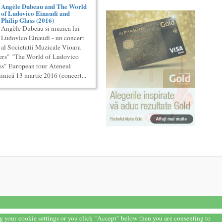
Angèle Dubeau and The World
of Ludovico Einaudi and
Philip Glass (2016)
Angèle Dubeau si muzica lui
Ludovico Einaudi - un concert
al Societatii Muzicale Vioara
iers" "The World of Ludovico
ss" European tour Ateneul
nică 13 martie 2016 (concert...
ng your cookie settings or you click "Accept" below then you are consenting to