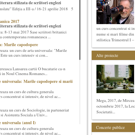
terara stilizata de scriitori englezi
nslate” Ediția a III-a / 16-21 aprilie 2018 5
anica 2017
terara stilizata de scriitori englezi
un curs concentrat si i
 8-13 mai 2017 Sase scriitori britanici
nume si mari filme din 
oza contemporana romaneasca ...
stilistica Trimestrul I –
a: Marile capodopere
eaza un curs de arta universala: "Marile
ste un curs intensiv si con...
Alte proiecte
reasca Lansarea cartii O bucatarie ca-n
ei in Noul Cinema Romanes...
 universala: Marile capodopere si marii
eaza un curs de cultura generala
 concentrat si intensiv, de nivel ac...
Mega, 2017, de Mircea
octombrie 2017, la Loca
eaza un curs de Sociologie, in parteneriat
Societatii...
si Asistenta Sociala a Univ...
 universala (anul I)
Concerte publice
eaza un curs de cultura generala
 concentrat si intensiv, de nivel ac...