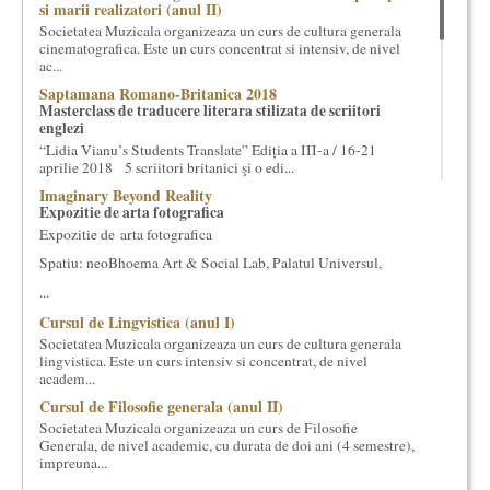
si marii realizatori (anul II)
cultural si consultanta. Organizam concursuri, concerte si
Societatea Muzicala organizeaza un curs de cultura generala
evenimente culturale, private sau publice, tinem cursuri de
cinematografica. Este un curs concentrat si intensiv, de nivel
cultura generala muzicala, teatrala, filosofica si de alte feluri.
ac...
Cuvinte in plus despre proiect, despre cei care il administreaza si
Saptamana Romano-Britanica 2018
cei care il finantateaza sunt in rubricile de mai jos.
Masterclass de traducere literara stilizata de scriitori
englezi
“Lidia Vianu’s Students Translate” Ediția a III-a / 16-21
aprilie 2018 5 scriitori britanici şi o edi...
Imaginary Beyond Reality
Expozitie de arta fotografica
Expozitie de arta fotografica
Spatiu: neoBhoema Art & Social Lab, Palatul Universul,
...
Cursul de Lingvistica (anul I)
Societatea Muzicala organizeaza un curs de cultura generala
lingvistica. Este un curs intensiv si concentrat, de nivel
academ...
Cursul de Filosofie generala (anul II)
Societatea Muzicala organizeaza un curs de Filosofie
Generala, de nivel academic, cu durata de doi ani (4 semestre),
impreuna...