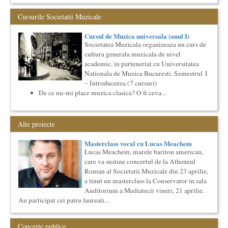
Societatea Culturala
Platforma online de marketing cultural
Cursurile Societatii Muzicale
Descrierea produsului principal (platforma Internet)
Obiectivul proiectului este de a construi un sistem complex de
market...
Cursul de Muzica universala (anul I)
Societatea Muzicala organizeaza un curs de
Ziua Internationala a Subtitrarii
cultura generala muzicala de nivel
Editia I
academic, in parteneriat cu Universitatea
Ziua Internationala a Subtitrarii - Editia I Universitatea din
Nationala de Muzica Bucuresti. Semestrul I
Bucuresti, Sala James Joyce [sala MTTLC] Str. Pitar Mos nr. ...
– Introducerea (7 cursuri)
Cursul de Teatru universal
De ce nu-mi place muzica clasica? O fi ceva...
Societatea Muzicala organizeaza un curs de cultura generala
teatrala, de nivel academic, in parteneriat cu Universitatea
Nati...
Alte proiecte
Cursul de Arta universala: Marile capodopere
Societatea Muzicala organizeaza un curs de arta universala:
Masterclass vocal cu Lucas Meachem
"Marile capodopere ale umanitatii". Este un curs intensiv si
Lucas Meachem, marele bariton american,
con...
care va sustine concertul de la Atheneul
Cursul de Literatura universala: Marile texte literare ale
Roman al Societatii Muzicale din 23 aprilie,
umanitatii
a tinut un masterclass la Conservator in sala
Societatea Muzicala organizeaza un curs de literatura
Auditorium a Mediatecii vineri, 21 aprilie.
universala: „Marile texte si marile batalii culturale”. Este un
cu...
Au participat cei patru laureati...
Locurile Culturii
Catalogul spatiilor in care se pot desfasura evenimente
Concerte publice