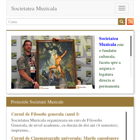
Societatea Muzicala
Toggle
navigation
Societatea
Muzicala
este
o fundatie
culturala,
facuta spre a
asigura o
legatura
directa si
permanenta
intre cultura si
oamenii ei, pe
Proiectele Societatii Muzicale
de o parte, si
lumea businessului si reprezentantii ei, de cealalta parte. Am
Cursul de Filosofie generala (anul I)
inceput cu muzica clasica - si de aici numele -, insa acum
Societatea Muzicala organizeaza un curs de Filosofie
dezvoltam proiecte si in alte domenii ale culturii.
Generala, de nivel academic, cu durata de doi ani (4 semestre),
impreuna...
Facem management cultural, dezvoltam si administram proiecte
Cursul de Cinematografie universala: Marile capodopere
proprii sau preluate, modele si sisteme de finantare, marketing