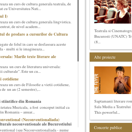
aza un curs de cultura generala teatrala, de
at cu Universitatea Nati...
ul I)
eaza un curs de cultura generala lingvistica.
entrat, de nivel academ...
Teatrala si Cinematogr
tul de predare a cursurilor de Cultura
Bucuresti (UNATC) Trime
(8...
gate de felul in care se desfasoara aceste
a - multi si le imagineaza...
ersala: Marile texte literare ale
Alte proiecte
eaza un curs de literatura universala:
i culturale”. Este un cu...
ii cotidiene
aza un curs de Filosofie a vietii cotidiene,
 de un an (2 semestre),...
i stiintifice din Romania
Saptamanii literare ro
Sala Media a Teatrului
cietatea Muzicala, a fost conceput initial ca
din Romania – anuar...
This powerful...
onventional (Neconventionaliada)
lturale neconventionale ale Bucurestiului
Concerte publice
ventional (sau Neconventionaliada - nume