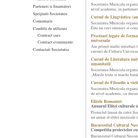
Societatea Muzicala organize
Parteneri si finantatori
nivel academic, in parteneri
Sprijiniti Societatea
Cursul de Lingvistica (an
Comentarii
Societatea Muzicala organiz
Este un curs intensiv si conc
Conditii de utilizare
Contract curs
Precizari legate de forma
universala
Contract evenimente
Am primit multe intrebari le
Contactati Societatea
cursuri de Cultura Universal
Cursul de Literatura univ
umanitatii
Societatea Muzicala organiz
„Marile texte si marile batali
Cursul de Filosofie a viet
Societatea Muzicala organize
de nivel academic, cu durata
Elitele Romaniei
Anuarul Elitei culturale s
Proiectul lansat de catre So
un anuar al elitei muzicale 
Bucurestiul Cultural Nec
Competitia proiectelor cu
Bucurestiul Cultural Necon