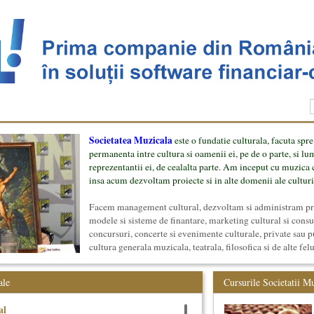
Societatea Muzicala
este o fundatie culturala, facuta spre
permanenta intre cultura si oamenii ei, pe de o parte, si lu
reprezentantii ei, de cealalta parte. Am inceput cu muzica c
insa acum dezvoltam proiecte si in alte domenii ale culturi
Facem management cultural, dezvoltam si administram proi
modele si sisteme de finantare, marketing cultural si cons
concursuri, concerte si evenimente culturale, private sau p
cultura generala muzicala, teatrala, filosofica si de alte fel
proiect, despre cei care il administreaza si cei care il finan
mai jos.
ale
Cursurile Societatii M
al