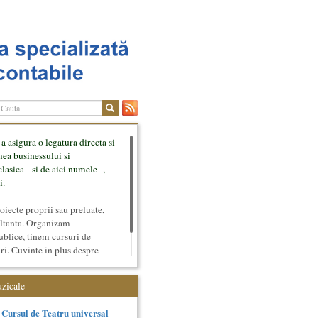
 a asigura o legatura directa si
mea businessului si
lasica - si de aici numele -,
i.
ecte proprii sau preluate,
ultanta. Organizam
ublice, tinem cursuri de
uri. Cuvinte in plus despre
tateaza sunt in rubricile de
uzicale
Cursul de Teatru universal