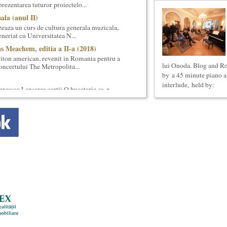
prezentarea tuturor proiectelo...
ala (anul II)
eaza un curs de cultura generala muzicala,
eneriat cu Universitatea N...
s Meachem, editia a II-a (2018)
ton american, revenit in Romania pentru a
lui Onoda. Blog and Ro
 concertului The Metropolita...
by a 45 minute piano a
interlude, held by:
reasca Lansarea cartii O bucatarie ca-n
ei in Noul Cinema Romanes...
e se pot desfasura evenimente culturale
etatea Muzicala, conceput initial pentru
oare) din Bucuresti in care...
la (anul II)
eaza un curs de Filosofie Generala, de nivel
ni (4 semestre), impreuna...
ul II)
eaza un curs de cultura generala lingvistica.
entrat, de nivel academ...
y
ica