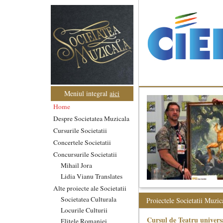
Meniul integral
aici
Home
Despre Societatea Muzicala
Cursurile Societatii
Concertele Societatii
Concursurile Societatii
Mihail Jora
Lidia Vianu Translates
Alte proiecte ale Societatii
Societatea Culturala
Proiectele Societatii Muzic
Locurile Culturii
Cursul de Teatru univers
Elitele Romaniei