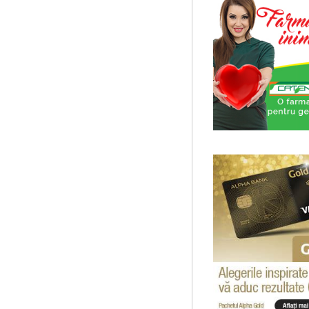
Societatea Muzicala organiz
cu Facultatea de Sociologie 
Ziua Internationala a Sub
Editia I
Ziua Internationala a Subtitr
Sala James Joyce [sala MTTLC
Masterclass vocal cu Lu
Lucas Meachem, marele bari
la Atheneul Roman al Societa
The Fever
By Wallace Shawn, with 
The Fever de Wallace Sha
Maicanescu, in engleza, sup
...
Cursul de Arta universal
Societatea Muzicala organiz
capodopere ale umanitatii". E
Cursul de Filosofie genera
Societatea Muzicala organiz
academic, cu durata de doi a
Societatea Culturala
Platforma online de marke
Descrierea produsului princ