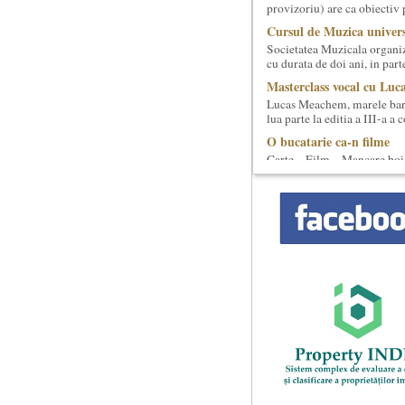
provizoriu) are ca obiectiv 
Cursul de Muzica univers
Societatea Muzicala organiz
cu durata de doi ani, in part
Masterclass vocal cu Luca
Lucas Meachem, marele bari
lua parte la editia a III-a a
O bucatarie ca-n filme
Carte – Film – Mancare boie
filme, Scenotopul bucatari
Locurile Culturii
Catalogul spatiilor in car
Proiect lansat de catre Soci
catalogarea spatiilor (interi
Cursul de Filosofie genera
Societatea Muzicala organiz
academic, cu durata de doi a
Cursul de Lingvistica (an
Societatea Muzicala organiz
Este un curs intensiv si conc
Imaginary Beyond Realit
Expozitie de arta fotograf