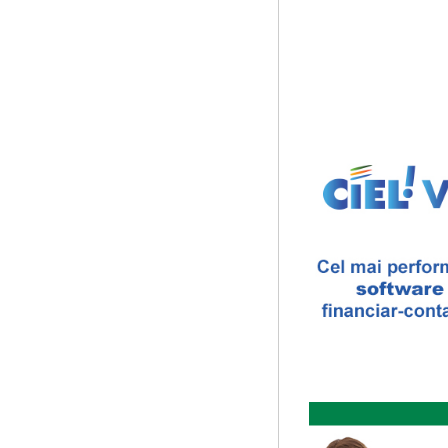
Expozitie de arta fotografic
Spatiu: neoBhoema Art & So
...
Cursul de Cinematografie
Societatea Muzicala organiz
cinematografica. Este un curs
Cursul de Muzica univers
Societatea Muzicala organiz
de nivel academic, in parten
Cursul de Cinematografie
realizatori (anul II)
Societatea Muzicala organiz
cinematografica. Este un curs
Saptamana Romano-Brit
Masterclass de traducere li
“Lidia Vianu’s Students Tra
scriitori britanici şi o edi...
Saptamana Romano-Brit
Masterclass de traducere li
Saptamana romano-britanica:
stilizeaza traduceri din pr
Cursul de Sociologie