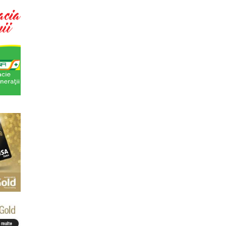
eaza un curs de Sociologie, in parteneriat
si Asistenta Sociala a Univ...
titrarii
arii - Editia I Universitatea din Bucuresti,
] Str. Pitar Mos nr. ...
cas Meachem
ton american, care va sustine concertul de
tii Muzicale din 23 aprilie,...
Simona Maicanescu
wn, one-woman show cu Simona
ratitrat in romana; Spectacolul de inchidere
a: Marile capodopere
eaza un curs de arta universala: "Marile
ste un curs intensiv si con...
la (anul I)
eaza un curs de Filosofie Generala, de nivel
ni (4 semestre), impreuna...
ting cultural
ipal (platforma Internet) Obiectivul