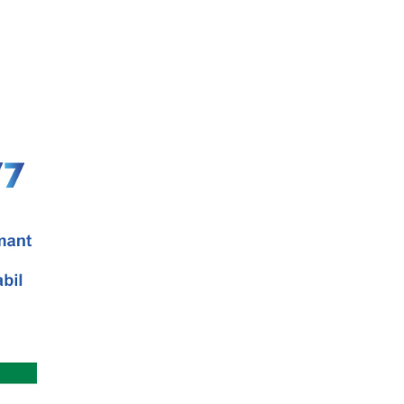
a
cial Lab, Palatul Universul,
 universala (anul I)
eaza un curs de cultura generala
 concentrat si intensiv, de nivel ac...
ala (anul I)
eaza un curs de cultura generala muzicala
eriat cu Universitatea Natio...
 universala: Marile capodopere si marii
eaza un curs de cultura generala
 concentrat si intensiv, de nivel ac...
anica 2018
terara stilizata de scriitori englezi
nslate” Ediția a III-a / 16-21 aprilie 2018 5
anica 2017
terara stilizata de scriitori englezi
 8-13 mai 2017 Sase scriitori britanici
oza contemporana romaneasca ...