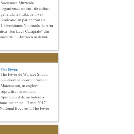
Societatea Muzicala
organizeaza un curs de cultura
generala teatrala, de nivel
academic, in parteneriat cu
Universitatea Nationala de Arta
afica "Ion Luca Caragiale" din
strul I – Intrarea in detalii
The Fever
The Fever de Wallace Shawn,
one-woman show cu Simona
Maicanescu, in engleza,
supratitrat in romana;
Spectacolul de inchidere a
mano-britanice, 13 mai 2017,
 National Bucuresti. The Fever