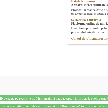
Elitele Romaniei
Anuarul Elitei culturale s
Proiectul lansat de catre So
un anuar al elitei muzicale 
Societatea Culturala
Platforma online de marke
Descrierea produsului princ
proiectului este de a constr
Cursul de Cinematografie
realizatori (anul II)
Societatea Muzicala organiz
cinematografica. Este un curs
Cursul de Muzica univers
Societatea Muzicala organiz
de nivel academic, in parten
Cursul de Cinematografie
Societatea Muzicala organiz
cinematografica. Este un curs
Cursul de Muzica univers
Societatea Muzicala organiz
cu durata de doi ani, in part
Experiența pe acest site va fi îmbunătățită dacă acceptați folosirea de cookie-uri.
M
Cursul de Filosofie genera
Societatea Muzicala organiz
The cookie settings on this website are set to "allow cookies" to give you the bes