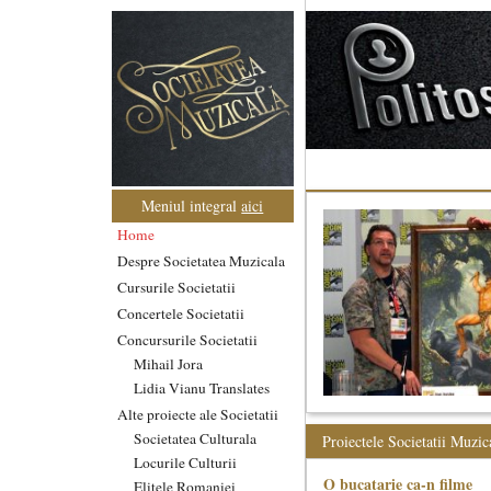
Meniul integral
aici
Home
Despre Societatea Muzicala
Cursurile Societatii
Concertele Societatii
Concursurile Societatii
Mihail Jora
Lidia Vianu Translates
Alte proiecte ale Societatii
Societatea Culturala
Proiectele Societatii Muzic
Locurile Culturii
O bucatarie ca-n filme
Elitele Romaniei