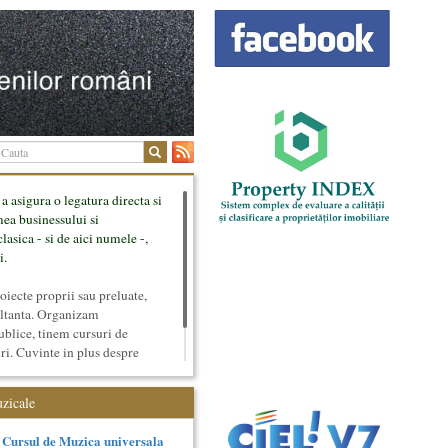
 a asigura o legatura directa si
mea businessului si
lasica - si de aici numele -,
i.
ecte proprii sau preluate,
ultanta. Organizam
ublice, tinem cursuri de
uri. Cuvinte in plus despre
tateaza sunt in rubricile de
uzicale
Cursul de Muzica universala