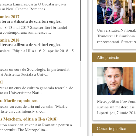
reasca Lansarea cartii O bucatarie ca-n
ei in Noul Cinema Romanes...
anica 2017
terara stilizata de scriitori englezi
 8-13 mai 2017 Sase scriitori britanici
Universitatea National
oza contemporana romaneasca ...
Trimestrul I: Simfonia 
anica 2018
reprezentanti. Structura
terara stilizata de scriitori englezi
nslate” Ediția a III-a / 16-21 aprilie 2018 5
Alte proiecte
eaza un curs de Sociologie, in parteneriat
si Asistenta Sociala a Univ...
al
aza un curs de cultura generala teatrala, de
at cu Universitatea Nati...
a: Marile capodopere
Metropolitan Pre-Sum
eaza un curs de arta universala: "Marile
sustine un masterclass 
ste un curs intensiv si con...
Lipatti, joi, 7 iunie 2018
s Meachem, editia a II-a (2018)
ton american, revenit in Romania pentru a
Concerte publice
 concertului The Metropolita...