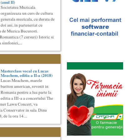
(anul II)
Societatea Muzicala
organizeaza un curs de cultura
generala muzicala, cu durata de
doi ani, in parteneriat cu
a de Muzica Bucuresti.
Romantica (7 cursuri) Istoric si
 simfoniei,...
Masterclass vocal cu Lucas
Meachem, editia a II-a (2018)
Lucas Meachem, marele
bariton american, revenit in
Romania pentru a lua parte la
editia a III-a a concertului The
mer Lawn Concert, va
la Conservator in sala Dinu
, de la ora 14....