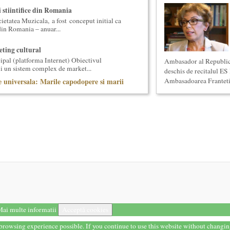
i stiintifice din Romania
cietatea Muzicala, a fost conceput initial ca
din Romania – anuar...
ting cultural
ipal (platforma Internet) Obiectivul
Ambasador al Republic
ui un sistem complex de market...
deschis de recitalul 
 universala: Marile capodopere si marii
Ambasadoarea Franteti
eaza un curs de cultura generala
 concentrat si intensiv, de nivel ac...
ala (anul I)
eaza un curs de cultura generala muzicala
eriat cu Universitatea Natio...
 universala (anul I)
eaza un curs de cultura generala
 concentrat si intensiv, de nivel ac...
ala (anul II)
eaza un curs de cultura generala muzicala,
eneriat cu Universitatea N...
ai multe informatii
Acceptă cookies
la (anul II)
eaza un curs de Filosofie Generala, de nivel
t browsing experience possible. If you continue to use this website without changi