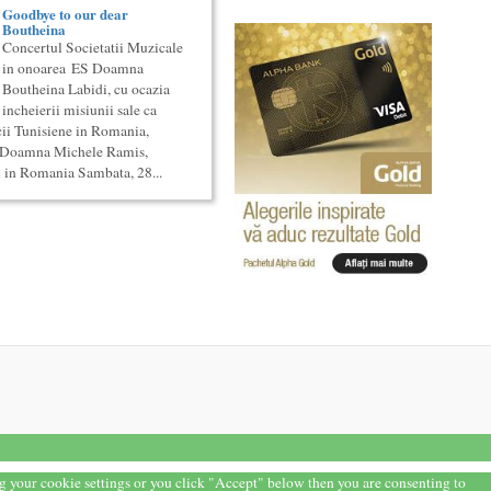
Goodbye to our dear
Boutheina
Concertul Societatii Muzicale
in onoarea ES Doamna
Boutheina Labidi, cu ocazia
incheierii misiunii sale ca
ii Tunisiene in Romania,
ES Doamna Michele Ramis,
 in Romania Sambata, 28...
ng your cookie settings or you click "Accept" below then you are consenting to