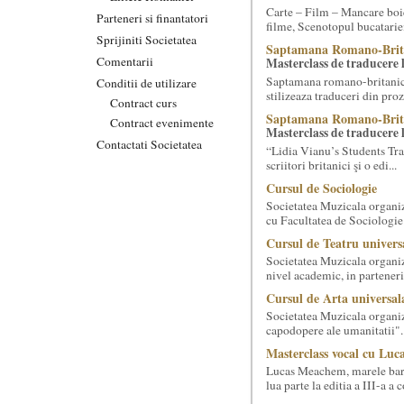
Carte – Film – Mancare boie
Parteneri si finantatori
filme, Scenotopul bucatari
Sprijiniti Societatea
Saptamana Romano-Brit
Comentarii
Masterclass de traducere li
Saptamana romano-britanica:
Conditii de utilizare
stilizeaza traduceri din pr
Contract curs
Saptamana Romano-Brit
Contract evenimente
Masterclass de traducere li
Contactati Societatea
“Lidia Vianu’s Students Tra
scriitori britanici şi o edi...
Cursul de Sociologie
Societatea Muzicala organiz
cu Facultatea de Sociologie 
Cursul de Teatru univers
Societatea Muzicala organize
nivel academic, in parteneri
Cursul de Arta universal
Societatea Muzicala organiz
capodopere ale umanitatii". E
Masterclass vocal cu Luca
Lucas Meachem, marele bari
lua parte la editia a III-a a