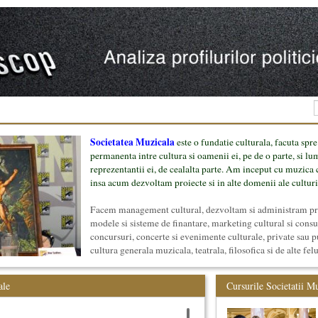
Societatea Muzicala
este o fundatie culturala, facuta spre
permanenta intre cultura si oamenii ei, pe de o parte, si lu
reprezentantii ei, de cealalta parte. Am inceput cu muzica c
insa acum dezvoltam proiecte si in alte domenii ale culturi
Facem management cultural, dezvoltam si administram proi
modele si sisteme de finantare, marketing cultural si cons
concursuri, concerte si evenimente culturale, private sau p
cultura generala muzicala, teatrala, filosofica si de alte fel
proiect, despre cei care il administreaza si cei care il finan
mai jos.
ale
Cursurile Societatii M