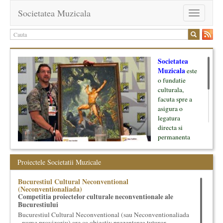
Societatea Muzicala
Toggle
navigation
Societatea
Muzicala
este
o fundatie
culturala,
facuta spre a
asigura o
legatura
directa si
permanenta
intre cultura si
oamenii ei, pe
Proiectele Societatii Muzicale
de o parte, si
lumea businessului si reprezentantii ei, de cealalta parte. Am
Bucurestiul Cultural Neconventional
inceput cu muzica clasica - si de aici numele -, insa acum
(Neconventionaliada)
dezvoltam proiecte si in alte domenii ale culturii.
Competitia proiectelor culturale neconventionale ale
Bucurestiului
Facem management cultural, dezvoltam si administram proiecte
Bucurestiul Cultural Neconventional (sau Neconventionaliada
proprii sau preluate, modele si sisteme de finantare, marketing
- nume provizoriu) are ca obiectiv prezentarea tuturor