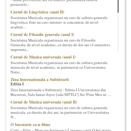
proiectelo...
cultural si consultanta. Organizam concursuri, concerte si
evenimente culturale, private sau publice, tinem cursuri de
Cursul de Lingvistica (anul II)
cultura generala muzicala, teatrala, filosofica si de alte feluri.
Societatea Muzicala organizeaza un curs de cultura generala
Cuvinte in plus despre proiect, despre cei care il administreaza si
lingvistica. Este un curs intensiv si concentrat, de nivel
academ...
cei care il finantateaza sunt in rubricile de mai jos.
Cursul de Filosofie generala (anul I)
Societatea Muzicala organizeaza un curs de Filosofie
Generala, de nivel academic, cu durata de doi ani (4 semestre),
impreuna...
Cursul de Muzica universala (anul I)
Societatea Muzicala organizeaza un curs de cultura generala
muzicala de nivel academic, in parteneriat cu Universitatea
Natio...
Ziua Internationala a Subtitrarii
Editia I
Ziua Internationala a Subtitrarii - Editia I Universitatea din
Bucuresti, Sala James Joyce [sala MTTLC] Str. Pitar Mos nr. ...
Cursul de Muzica universala (anul II)
Societatea Muzicala organizeaza un curs de cultura generala
muzicala, cu durata de doi ani, in parteneriat cu Universitatea
N...
O bucatarie ca-n filme
Carte – Film – Mancare boiereasca Lansarea cartii O bucatarie