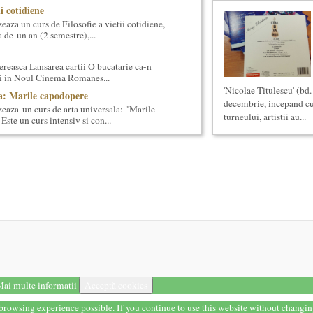
ii cotidiene
aza un curs de Filosofie a vietii cotidiene,
 de un an (2 semestre),...
reasca Lansarea cartii O bucatarie ca-n
ei in Noul Cinema Romanes...
'Nicolae Titulescu' (bd.
a: Marile capodopere
decembrie, incepand cu 
eaza un curs de arta universala: "Marile
turneului, artistii au...
ste un curs intensiv si con...
cas Meachem
ton american, care va sustine concertul de
tii Muzicale din 23 aprilie,...
la (anul II)
eaza un curs de Filosofie Generala, de nivel
ni (4 semestre), impreuna...
i stiintifice din Romania
cietatea Muzicala, a fost conceput initial ca
din Romania – anuar...
 universala: Marile capodopere si marii
ai multe informatii
Acceptă cookies
eaza un curs de cultura generala
t browsing experience possible. If you continue to use this website without changi
 concentrat si intensiv, de nivel ac...