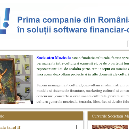
Societatea Muzicala
este o fundatie culturala, facuta spre
permanenta intre cultura si oamenii ei, pe de o parte, si lu
reprezentantii ei, de cealalta parte. Am inceput cu muzica c
insa acum dezvoltam proiecte si in alte domenii ale culturi
Facem management cultural, dezvoltam si administram proi
modele si sisteme de finantare, marketing cultural si cons
concursuri, concerte si evenimente culturale, private sau p
cultura generala muzicala, teatrala, filosofica si de alte fel
proiect, despre cei care il administreaza si cei care il finan
mai jos.
ale
Cursurile Societatii M
ala (anul II)