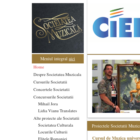
Meniul integral
aici
Home
Despre Societatea Muzicala
Cursurile Societatii
Concertele Societatii
Concursurile Societatii
Mihail Jora
Lidia Vianu Translates
Alte proiecte ale Societatii
Societatea Culturala
Proiectele Societatii Muzic
Locurile Culturii
Cursul de Muzica univers
Elitele Romaniei