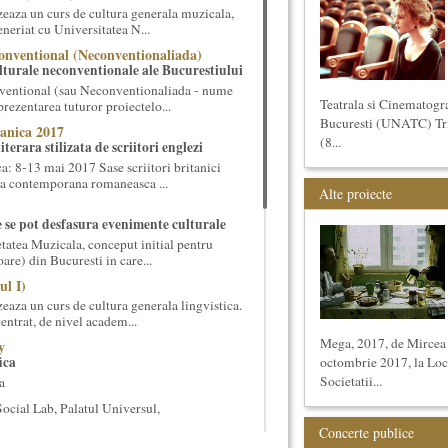
eaza un curs de cultura generala muzicala,
eneriat cu Universitatea N...
onventional (Neconventionaliada)
lturale neconventionale ale Bucurestiului
ventional (sau Neconventionaliada - nume
Teatrala si Cinematogr
prezentarea tuturor proiectelo...
Bucuresti (UNATC) Trime
anica 2017
(8...
terara stilizata de scriitori englezi
 8-13 mai 2017 Sase scriitori britanici
oza contemporana romaneasca ...
Alte proiecte
e se pot desfasura evenimente culturale
etatea Muzicala, conceput initial pentru
oare) din Bucuresti in care...
ul I)
eaza un curs de cultura generala lingvistica.
entrat, de nivel academ...
Mega, 2017, de Mircea
y
ica
octombrie 2017, la Loca
Societatii...
a
cial Lab, Palatul Universul,
Concerte publice