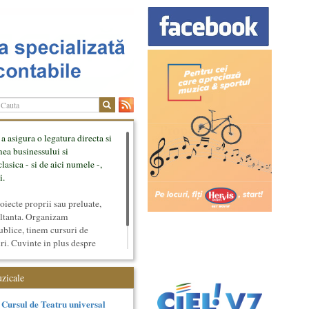
 a asigura o legatura directa si
mea businessului si
lasica - si de aici numele -,
i.
ecte proprii sau preluate,
ultanta. Organizam
ublice, tinem cursuri de
uri. Cuvinte in plus despre
tateaza sunt in rubricile de
uzicale
Cursul de Teatru universal