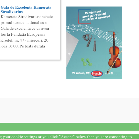
Gala de Excelenta Kamerata
Stradivarius
Kamerata Stradivarius incheie
primul turneu national cu o
Gala de excelenta ce va avea
loc la Fundatia Europeana
 Kiseleff nr. 47) miercuri, 20
ora 16.00. Pe toata durata
ng your cookie settings or you click "Accept" below then you are consenting to