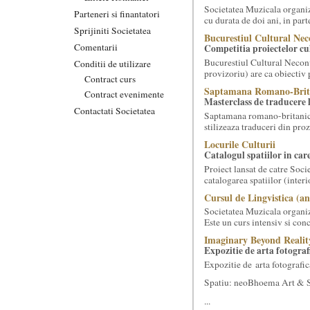
Societatea Muzicala organiz
Parteneri si finantatori
cu durata de doi ani, in part
Sprijiniti Societatea
Bucurestiul Cultural Nec
Comentarii
Competitia proiectelor cu
Bucurestiul Cultural Necon
Conditii de utilizare
provizoriu) are ca obiectiv 
Contract curs
Saptamana Romano-Brit
Contract evenimente
Masterclass de traducere li
Contactati Societatea
Saptamana romano-britanica:
stilizeaza traduceri din pr
Locurile Culturii
Catalogul spatiilor in car
Proiect lansat de catre Soci
catalogarea spatiilor (interi
Cursul de Lingvistica (an
Societatea Muzicala organiz
Este un curs intensiv si conc
Imaginary Beyond Realit
Expozitie de arta fotograf
Expozitie de arta fotografic
Spatiu: neoBhoema Art & So
...