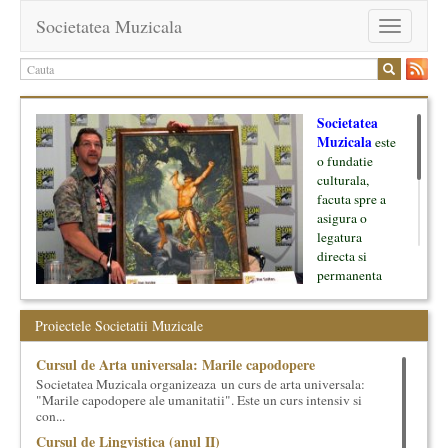
Societatea Muzicala
Toggle
navigation
Societatea
Muzicala
este
o fundatie
culturala,
facuta spre a
asigura o
legatura
directa si
permanenta
intre cultura si
oamenii ei, pe
Proiectele Societatii Muzicale
de o parte, si
lumea businessului si reprezentantii ei, de cealalta parte. Am
Cursul de Arta universala: Marile capodopere
inceput cu muzica clasica - si de aici numele -, insa acum
Societatea Muzicala organizeaza un curs de arta universala:
dezvoltam proiecte si in alte domenii ale culturii.
"Marile capodopere ale umanitatii". Este un curs intensiv si
con...
Facem management cultural, dezvoltam si administram proiecte
Cursul de Lingvistica (anul II)
proprii sau preluate, modele si sisteme de finantare, marketing