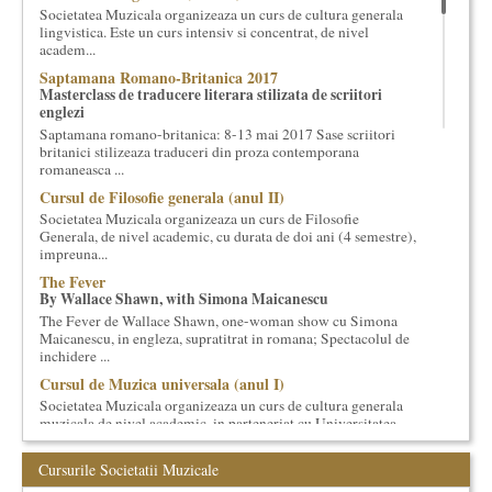
Societatea Muzicala organizeaza un curs de cultura generala
cultural si consultanta. Organizam concursuri, concerte si
lingvistica. Este un curs intensiv si concentrat, de nivel
evenimente culturale, private sau publice, tinem cursuri de
academ...
cultura generala muzicala, teatrala, filosofica si de alte feluri.
Saptamana Romano-Britanica 2017
Cuvinte in plus despre proiect, despre cei care il administreaza si
Masterclass de traducere literara stilizata de scriitori
cei care il finantateaza sunt in rubricile de mai jos.
englezi
Saptamana romano-britanica: 8-13 mai 2017 Sase scriitori
britanici stilizeaza traduceri din proza contemporana
romaneasca ...
Cursul de Filosofie generala (anul II)
Societatea Muzicala organizeaza un curs de Filosofie
Generala, de nivel academic, cu durata de doi ani (4 semestre),
impreuna...
The Fever
By Wallace Shawn, with Simona Maicanescu
The Fever de Wallace Shawn, one-woman show cu Simona
Maicanescu, in engleza, supratitrat in romana; Spectacolul de
inchidere ...
Cursul de Muzica universala (anul I)
Societatea Muzicala organizeaza un curs de cultura generala
muzicala de nivel academic, in parteneriat cu Universitatea
Natio...
Bucurestiul Cultural Neconventional
Cursurile Societatii Muzicale
(Neconventionaliada)