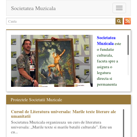
Societatea Muzicala
Toggle
navigation
Societatea
Muzicala
este
o fundatie
culturala,
facuta spre a
asigura o
legatura
directa si
permanenta
intre cultura si
oamenii ei, pe
Proiectele Societatii Muzicale
de o parte, si
lumea businessului si reprezentantii ei, de cealalta parte. Am
Cursul de Literatura universala: Marile texte literare ale
inceput cu muzica clasica - si de aici numele -, insa acum
umanitatii
dezvoltam proiecte si in alte domenii ale culturii.
Societatea Muzicala organizeaza un curs de literatura
universala: „Marile texte si marile batalii culturale”. Este un
Facem management cultural, dezvoltam si administram proiecte
cu...
proprii sau preluate, modele si sisteme de finantare, marketing