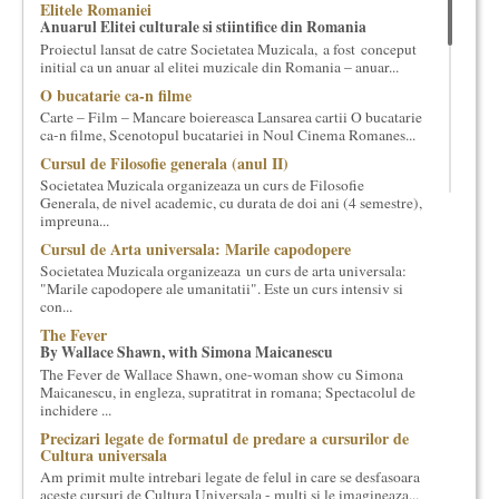
Elitele Romaniei
cultural si consultanta. Organizam concursuri, concerte si
Anuarul Elitei culturale si stiintifice din Romania
evenimente culturale, private sau publice, tinem cursuri de
Proiectul lansat de catre Societatea Muzicala, a fost conceput
cultura generala muzicala, teatrala, filosofica si de alte feluri.
initial ca un anuar al elitei muzicale din Romania – anuar...
Cuvinte in plus despre proiect, despre cei care il administreaza si
O bucatarie ca-n filme
cei care il finantateaza sunt in rubricile de mai jos.
Carte – Film – Mancare boiereasca Lansarea cartii O bucatarie
ca-n filme, Scenotopul bucatariei in Noul Cinema Romanes...
Cursul de Filosofie generala (anul II)
Societatea Muzicala organizeaza un curs de Filosofie
Generala, de nivel academic, cu durata de doi ani (4 semestre),
impreuna...
Cursul de Arta universala: Marile capodopere
Societatea Muzicala organizeaza un curs de arta universala:
"Marile capodopere ale umanitatii". Este un curs intensiv si
con...
The Fever
By Wallace Shawn, with Simona Maicanescu
The Fever de Wallace Shawn, one-woman show cu Simona
Maicanescu, in engleza, supratitrat in romana; Spectacolul de
inchidere ...
Precizari legate de formatul de predare a cursurilor de
Cultura universala
Am primit multe intrebari legate de felul in care se desfasoara
aceste cursuri de Cultura Universala - multi si le imagineaza...