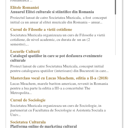
romaneasca ...
cultural si consultanta. Organizam concursuri, concerte si
Elitele Romaniei
evenimente culturale, private sau publice, tinem cursuri de
Anuarul Elitei culturale si stiintifice din Romania
cultura generala muzicala, teatrala, filosofica si de alte feluri.
Proiectul lansat de catre Societatea Muzicala, a fost conceput
Cuvinte in plus despre proiect, despre cei care il administreaza si
initial ca un anuar al elitei muzicale din Romania – anuar...
cei care il finantateaza sunt in rubricile de mai jos.
Cursul de Filosofie a vietii cotidiene
Societatea Muzicala organizeaza un curs de Filosofie a vietii
cotidiene, de nivel academic, cu durata de un an (2
semestre),...
Locurile Culturii
Catalogul spatiilor in care se pot desfasura evenimente
culturale
Proiect lansat de catre Societatea Muzicala, conceput initial
pentru catalogarea spatiilor (interioare) din Bucuresti in care...
Masterclass vocal cu Lucas Meachem, editia a II-a (2018)
Lucas Meachem, marele bariton american, revenit in Romania
pentru a lua parte la editia a III-a a concertului The
Metropolita...
Cursul de Sociologie
Societatea Muzicala organizeaza un curs de Sociologie, in
parteneriat cu Facultatea de Sociologie si Asistenta Sociala a
Univ...
Societatea Culturala
Platforma online de marketing cultural