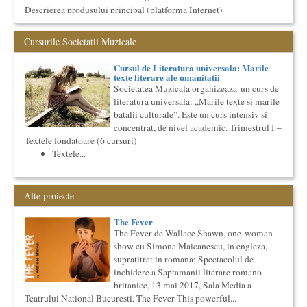
Descrierea produsului principal (platforma Internet)
Obiectivul proiectului este de a construi un sistem complex de
market...
Cursurile Societatii Muzicale
Imaginary Beyond Reality
Expozitie de arta fotografica
Cursul de Literatura universala: Marile
Expozitie de arta fotografica
texte literare ale umanitatii
Societatea Muzicala organizeaza un curs de
Spatiu: neoBhoema Art & Social Lab, Palatul Universul,
literatura universala: „Marile texte si marile
...
batalii culturale”. Este un curs intensiv si
Precizari legate de formatul de predare a cursurilor de
concentrat, de nivel academic. Trimestrul I –
Cultura universala
Textele fondatoare (6 cursuri)
Am primit multe intrebari legate de felul in care se desfasoara
Textele...
aceste cursuri de Cultura Universala - multi si le imagineaza...
Cursul de Teatru universal
Societatea Muzicala organizeaza un curs de cultura generala
Alte proiecte
teatrala, de nivel academic, in parteneriat cu Universitatea
Nati...
The Fever
Saptamana Romano-Britanica 2018
The Fever de Wallace Shawn, one-woman
Masterclass de traducere literara stilizata de scriitori
show cu Simona Maicanescu, in engleza,
englezi
supratitrat in romana; Spectacolul de
“Lidia Vianu’s Students Translate” Ediția a III-a / 16-21
inchidere a Saptamanii literare romano-
aprilie 2018 5 scriitori britanici şi o edi...
britanice, 13 mai 2017, Sala Media a
Cursul de Lingvistica (anul I)
Teatrului National Bucuresti. The Fever This powerful...