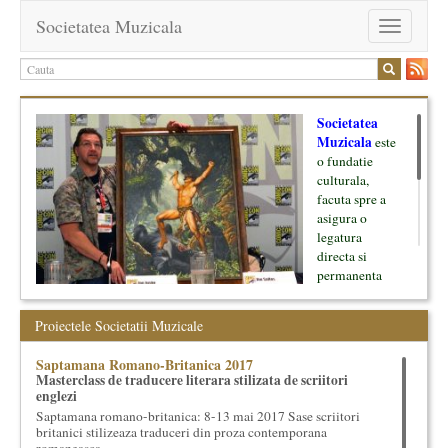
Societatea Muzicala
Toggle
navigation
Societatea
Muzicala
este
o fundatie
culturala,
facuta spre a
asigura o
legatura
directa si
permanenta
intre cultura si
oamenii ei, pe
Proiectele Societatii Muzicale
de o parte, si
lumea businessului si reprezentantii ei, de cealalta parte. Am
Saptamana Romano-Britanica 2017
inceput cu muzica clasica - si de aici numele -, insa acum
Masterclass de traducere literara stilizata de scriitori
dezvoltam proiecte si in alte domenii ale culturii.
englezi
Saptamana romano-britanica: 8-13 mai 2017 Sase scriitori
Facem management cultural, dezvoltam si administram proiecte
britanici stilizeaza traduceri din proza contemporana
proprii sau preluate, modele si sisteme de finantare, marketing