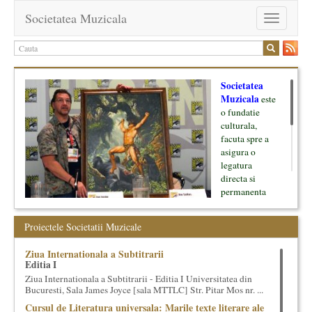
Societatea Muzicala
Toggle
navigation
Societatea
Muzicala
este
o fundatie
culturala,
facuta spre a
asigura o
legatura
directa si
permanenta
intre cultura si
oamenii ei, pe
Proiectele Societatii Muzicale
de o parte, si
lumea businessului si reprezentantii ei, de cealalta parte. Am
Ziua Internationala a Subtitrarii
inceput cu muzica clasica - si de aici numele -, insa acum
Editia I
dezvoltam proiecte si in alte domenii ale culturii.
Ziua Internationala a Subtitrarii - Editia I Universitatea din
Bucuresti, Sala James Joyce [sala MTTLC] Str. Pitar Mos nr. ...
Facem management cultural, dezvoltam si administram proiecte
Cursul de Literatura universala: Marile texte literare ale
proprii sau preluate, modele si sisteme de finantare, marketing