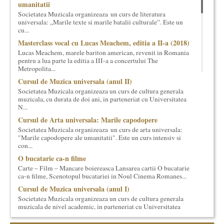
umanitatii
cultural si consultanta. Organizam concursuri, concerte si
Societatea Muzicala organizeaza un curs de literatura
evenimente culturale, private sau publice, tinem cursuri de
universala: „Marile texte si marile batalii culturale”. Este un
cultura generala muzicala, teatrala, filosofica si de alte feluri.
cu...
Cuvinte in plus despre proiect, despre cei care il administreaza si
Masterclass vocal cu Lucas Meachem, editia a II-a (2018)
cei care il finantateaza sunt in rubricile de mai jos.
Lucas Meachem, marele bariton american, revenit in Romania
pentru a lua parte la editia a III-a a concertului The
Metropolita...
Cursul de Muzica universala (anul II)
Societatea Muzicala organizeaza un curs de cultura generala
muzicala, cu durata de doi ani, in parteneriat cu Universitatea
N...
Cursul de Arta universala: Marile capodopere
Societatea Muzicala organizeaza un curs de arta universala:
"Marile capodopere ale umanitatii". Este un curs intensiv si
con...
O bucatarie ca-n filme
Carte – Film – Mancare boiereasca Lansarea cartii O bucatarie
ca-n filme, Scenotopul bucatariei in Noul Cinema Romanes...
Cursul de Muzica universala (anul I)
Societatea Muzicala organizeaza un curs de cultura generala
muzicala de nivel academic, in parteneriat cu Universitatea
Natio...