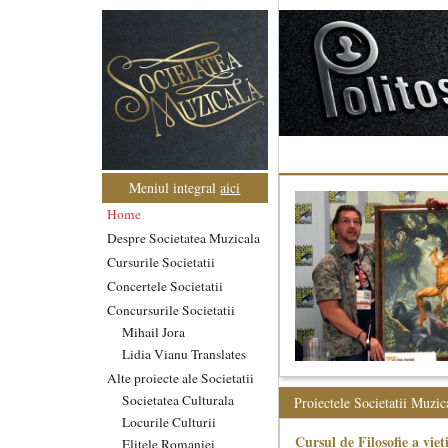
Meniul integral
aici
Home
Despre Societatea Muzicala
Cursurile Societatii
Concertele Societatii
Concursurile Societatii
Mihail Jora
Lidia Vianu Translates
Alte proiecte ale Societatii
Societatea Culturala
Proiectele Societatii Muzic
Locurile Culturii
Cursul de Filosofie a viet
Elitele Romaniei