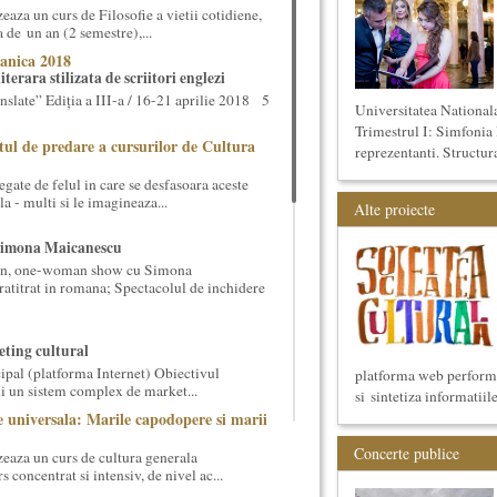
aza un curs de Filosofie a vietii cotidiene,
 de un an (2 semestre),...
anica 2018
terara stilizata de scriitori englezi
nslate” Ediția a III-a / 16-21 aprilie 2018 5
Universitatea National
Trimestrul I: Simfonia 
tul de predare a cursurilor de Cultura
reprezentanti. Structura
gate de felul in care se desfasoara aceste
a - multi si le imagineaza...
Alte proiecte
Simona Maicanescu
wn, one-woman show cu Simona
ratitrat in romana; Spectacolul de inchidere
ting cultural
ipal (platforma Internet) Obiectivul
platforma web performan
ui un sistem complex de market...
si sintetiza informatiil
 universala: Marile capodopere si marii
Concerte publice
eaza un curs de cultura generala
 concentrat si intensiv, de nivel ac...