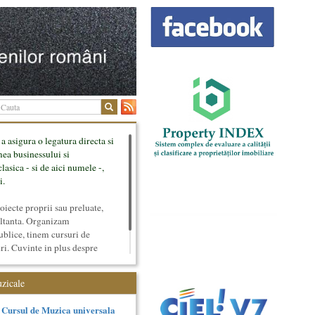
 a asigura o legatura directa si
mea businessului si
lasica - si de aici numele -,
i.
ecte proprii sau preluate,
ultanta. Organizam
ublice, tinem cursuri de
uri. Cuvinte in plus despre
tateaza sunt in rubricile de
uzicale
Cursul de Muzica universala