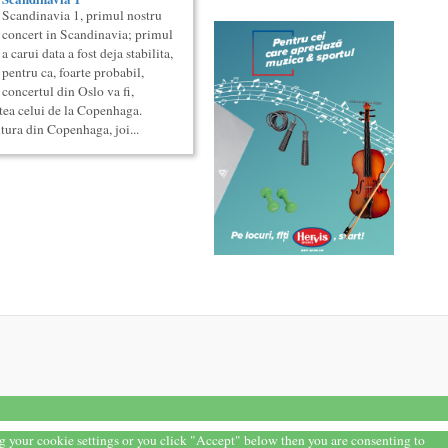
Scandinavia 1, primul nostru
concert in Scandinavia; primul
a carui data a fost deja stabilita,
pentru ca, foarte probabil,
concertul din Oslo va fi,
ntea celui de la Copenhaga.
ltura din Copenhaga, joi...
ng your cookie settings or you click "Accept" below then you are consenting to