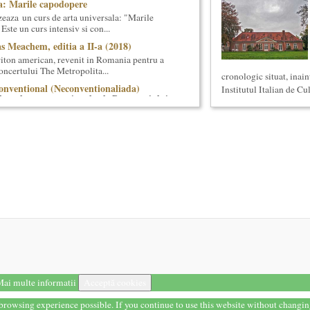
a: Marile capodopere
eaza un curs de arta universala: "Marile
ste un curs intensiv si con...
s Meachem, editia a II-a (2018)
ton american, revenit in Romania pentru a
 concertului The Metropolita...
cronologic situat, inai
onventional (Neconventionaliada)
Institutul Italian de Cu
lturale neconventionale ale Bucurestiului
ventional (sau Neconventionaliada - nume
prezentarea tuturor proiectelo...
 universala (anul I)
eaza un curs de cultura generala
 concentrat si intensiv, de nivel ac...
titrarii
arii - Editia I Universitatea din Bucuresti,
] Str. Pitar Mos nr. ...
ala (anul II)
eaza un curs de cultura generala muzicala,
eneriat cu Universitatea N...
ai multe informatii
Acceptă cookies
reasca Lansarea cartii O bucatarie ca-n
ei in Noul Cinema Romanes...
t browsing experience possible. If you continue to use this website without changi