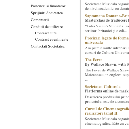
Societatea Muzicala organize
Parteneri si finantatori
de nivel academic, cu durata
Sprijiniti Societatea
Saptamana Romano-Brit
Comentarii
Masterclass de traducere li
“Lidia Vianu’s Students Tra
Conditii de utilizare
scriitori britanici şi o edi...
Contract curs
Precizari legate de forma
Contract evenimente
universala
Contactati Societatea
Am primit multe intrebari le
cursuri de Cultura Universal
The Fever
By Wallace Shawn, with 
The Fever de Wallace Sha
Maicanescu, in engleza, sup
...
Societatea Culturala
Platforma online de marke
Descrierea produsului princ
proiectului este de a constr
Cursul de Cinematografie
realizatori (anul II)
Societatea Muzicala organiz
cinematografica. Este un curs