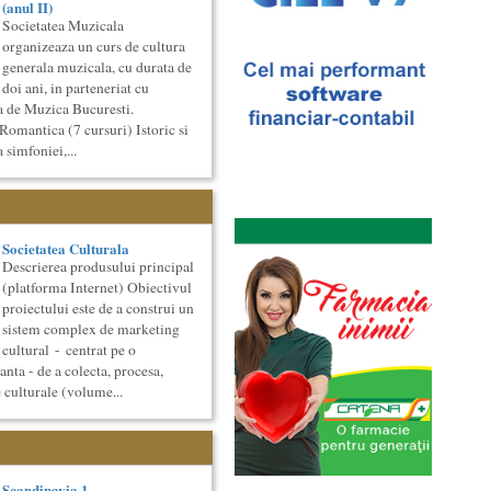
(anul II)
Societatea Muzicala
organizeaza un curs de cultura
generala muzicala, cu durata de
doi ani, in parteneriat cu
a de Muzica Bucuresti.
Romantica (7 cursuri) Istoric si
 simfoniei,...
Societatea Culturala
Descrierea produsului principal
(platforma Internet) Obiectivul
proiectului este de a construi un
sistem complex de marketing
cultural - centrat pe o
ta - de a colecta, procesa,
e culturale (volume...
Scandinavia 1