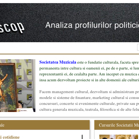
Societatea Muzicala
este o fundatie culturala, facuta spre
permanenta intre cultura si oamenii ei, pe de o parte, si lu
reprezentantii ei, de cealalta parte. Am inceput cu muzica c
insa acum dezvoltam proiecte si in alte domenii ale culturi
Facem management cultural, dezvoltam si administram proi
modele si sisteme de finantare, marketing cultural si cons
concursuri, concerte si evenimente culturale, private sau p
cultura generala muzicala, teatrala, filosofica si de alte fel
proiect, despre cei care il administreaza si cei care il finan
mai jos.
ale
Cursurile Societatii M
ii cotidiene