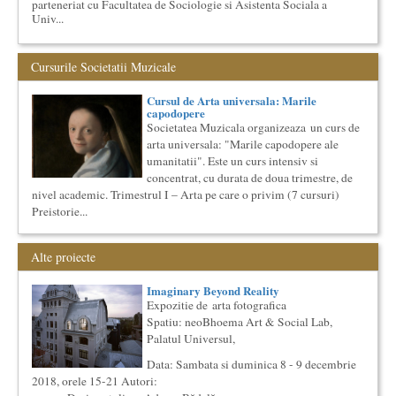
parteneriat cu Facultatea de Sociologie si Asistenta Sociala a
Univ...
Elitele Romaniei
Anuarul Elitei culturale si stiintifice din Romania
Cursurile Societatii Muzicale
Proiectul lansat de catre Societatea Muzicala, a fost conceput
initial ca un anuar al elitei muzicale din Romania – anuar...
Cursul de Arta universala: Marile
Cursul de Cinematografie universala: Marile capodopere
capodopere
si marii realizatori (anul II)
Societatea Muzicala organizeaza un curs de
Societatea Muzicala organizeaza un curs de cultura generala
arta universala: "Marile capodopere ale
cinematografica. Este un curs concentrat si intensiv, de nivel
umanitatii". Este un curs intensiv si
ac...
concentrat, cu durata de doua trimestre, de
Societatea Culturala
nivel academic. Trimestrul I – Arta pe care o privim (7 cursuri)
Platforma online de marketing cultural
Preistorie...
Descrierea produsului principal (platforma Internet)
Obiectivul proiectului este de a construi un sistem complex de
market...
Alte proiecte
Cursul de Muzica universala (anul II)
Societatea Muzicala organizeaza un curs de cultura generala
Imaginary Beyond Reality
muzicala, cu durata de doi ani, in parteneriat cu Universitatea
Expozitie de arta fotografica
N...
Spatiu: neoBhoema Art & Social Lab,
Palatul Universul,
Cursul de Literatura universala: Marile texte literare ale
umanitatii
Data: Sambata si duminica 8 - 9 decembrie
Societatea Muzicala organizeaza un curs de literatura
2018, orele 15-21 Autori:
universala: „Marile texte si marile batalii culturale”. Este un