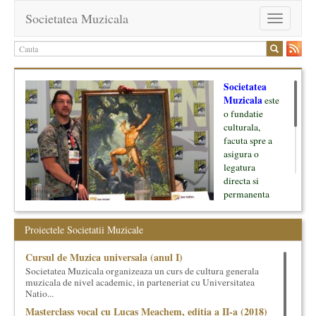
Societatea Muzicala
Toggle
navigation
Societatea
Muzicala
este
o fundatie
culturala,
facuta spre a
asigura o
legatura
directa si
permanenta
intre cultura si
oamenii ei, pe
Proiectele Societatii Muzicale
de o parte, si
lumea businessului si reprezentantii ei, de cealalta parte. Am
Cursul de Muzica universala (anul I)
inceput cu muzica clasica - si de aici numele -, insa acum
Societatea Muzicala organizeaza un curs de cultura generala
dezvoltam proiecte si in alte domenii ale culturii.
muzicala de nivel academic, in parteneriat cu Universitatea
Natio...
Facem management cultural, dezvoltam si administram proiecte
Masterclass vocal cu Lucas Meachem, editia a II-a (2018)
proprii sau preluate, modele si sisteme de finantare, marketing