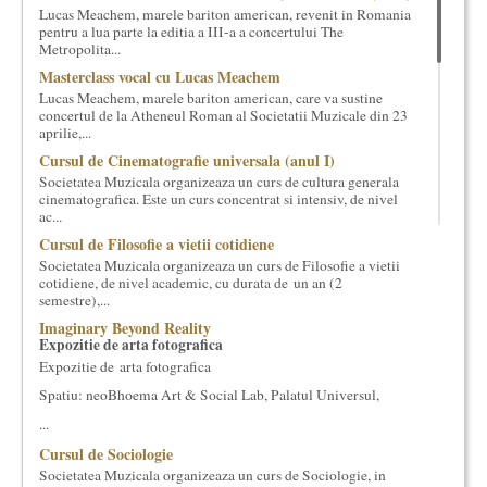
Lucas Meachem, marele bariton american, revenit in Romania
cultural si consultanta. Organizam concursuri, concerte si
pentru a lua parte la editia a III-a a concertului The
evenimente culturale, private sau publice, tinem cursuri de
Metropolita...
cultura generala muzicala, teatrala, filosofica si de alte feluri.
Masterclass vocal cu Lucas Meachem
Cuvinte in plus despre proiect, despre cei care il administreaza si
Lucas Meachem, marele bariton american, care va sustine
cei care il finantateaza sunt in rubricile de mai jos.
concertul de la Atheneul Roman al Societatii Muzicale din 23
aprilie,...
Cursul de Cinematografie universala (anul I)
Societatea Muzicala organizeaza un curs de cultura generala
cinematografica. Este un curs concentrat si intensiv, de nivel
ac...
Cursul de Filosofie a vietii cotidiene
Societatea Muzicala organizeaza un curs de Filosofie a vietii
cotidiene, de nivel academic, cu durata de un an (2
semestre),...
Imaginary Beyond Reality
Expozitie de arta fotografica
Expozitie de arta fotografica
Spatiu: neoBhoema Art & Social Lab, Palatul Universul,
...
Cursul de Sociologie
Societatea Muzicala organizeaza un curs de Sociologie, in