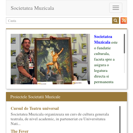
Societatea Muzicala
Toggle
navigation
Societatea
Muzicala
este
o fundatie
culturala,
facuta spre a
asigura o
legatura
directa si
permanenta
intre cultura si
oamenii ei, pe
Proiectele Societatii Muzicale
de o parte, si
lumea businessului si reprezentantii ei, de cealalta parte. Am
Cursul de Teatru universal
inceput cu muzica clasica - si de aici numele -, insa acum
Societatea Muzicala organizeaza un curs de cultura generala
dezvoltam proiecte si in alte domenii ale culturii.
teatrala, de nivel academic, in parteneriat cu Universitatea
Nati...
Facem management cultural, dezvoltam si administram proiecte
The Fever
proprii sau preluate, modele si sisteme de finantare, marketing