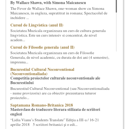
By Wallace Shawn, with Simona Maicanescu
cultural si consultanta. Organizam concursuri, concerte si
The Fever de Wallace Shawn, one-woman show cu Simona
evenimente culturale, private sau publice, tinem cursuri de
Maicanescu, in engleza, supratitrat in romana; Spectacolul de
cultura generala muzicala, teatrala, filosofica si de alte feluri.
inchidere ...
Cuvinte in plus despre proiect, despre cei care il administreaza si
Cursul de Lingvistica (anul II)
cei care il finantateaza sunt in rubricile de mai jos.
Societatea Muzicala organizeaza un curs de cultura generala
lingvistica. Este un curs intensiv si concentrat, de nivel
academ...
Cursul de Filosofie generala (anul II)
Societatea Muzicala organizeaza un curs de Filosofie
Generala, de nivel academic, cu durata de doi ani (4 semestre),
impreuna...
Bucurestiul Cultural Neconventional
(Neconventionaliada)
Competitia proiectelor culturale neconventionale ale
Bucurestiului
Bucurestiul Cultural Neconventional (sau Neconventionaliada
- nume provizoriu) are ca obiectiv prezentarea tuturor
proiectelo...
Saptamana Romano-Britanica 2018
Masterclass de traducere literara stilizata de scriitori
englezi
“Lidia Vianu’s Students Translate” Ediția a III-a / 16-21
aprilie 2018 5 scriitori britanici şi o edi...