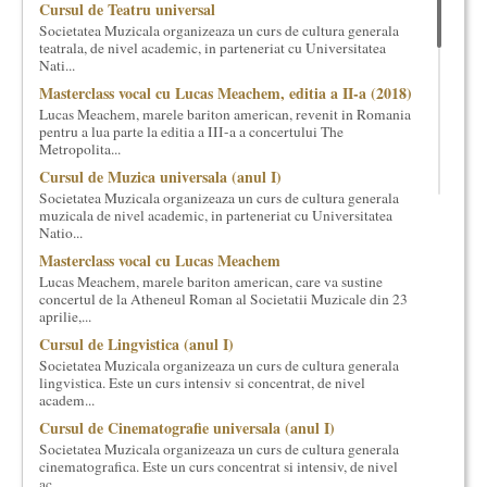
Cursul de Teatru universal
cultural si consultanta. Organizam concursuri, concerte si
Societatea Muzicala organizeaza un curs de cultura generala
evenimente culturale, private sau publice, tinem cursuri de
teatrala, de nivel academic, in parteneriat cu Universitatea
cultura generala muzicala, teatrala, filosofica si de alte feluri.
Nati...
Cuvinte in plus despre proiect, despre cei care il administreaza si
Masterclass vocal cu Lucas Meachem, editia a II-a (2018)
cei care il finantateaza sunt in rubricile de mai jos.
Lucas Meachem, marele bariton american, revenit in Romania
pentru a lua parte la editia a III-a a concertului The
Metropolita...
Cursul de Muzica universala (anul I)
Societatea Muzicala organizeaza un curs de cultura generala
muzicala de nivel academic, in parteneriat cu Universitatea
Natio...
Masterclass vocal cu Lucas Meachem
Lucas Meachem, marele bariton american, care va sustine
concertul de la Atheneul Roman al Societatii Muzicale din 23
aprilie,...
Cursul de Lingvistica (anul I)
Societatea Muzicala organizeaza un curs de cultura generala
lingvistica. Este un curs intensiv si concentrat, de nivel
academ...
Cursul de Cinematografie universala (anul I)
Societatea Muzicala organizeaza un curs de cultura generala
cinematografica. Este un curs concentrat si intensiv, de nivel
ac...