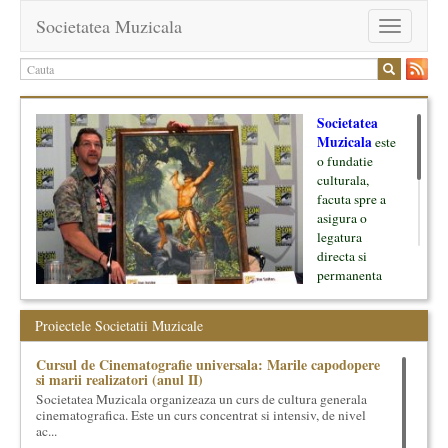
Societatea Muzicala
Toggle
navigation
Societatea
Muzicala
este
o fundatie
culturala,
facuta spre a
asigura o
legatura
directa si
permanenta
intre cultura si
oamenii ei, pe
Proiectele Societatii Muzicale
de o parte, si
lumea businessului si reprezentantii ei, de cealalta parte. Am
Cursul de Cinematografie universala: Marile capodopere
inceput cu muzica clasica - si de aici numele -, insa acum
si marii realizatori (anul II)
dezvoltam proiecte si in alte domenii ale culturii.
Societatea Muzicala organizeaza un curs de cultura generala
cinematografica. Este un curs concentrat si intensiv, de nivel
Facem management cultural, dezvoltam si administram proiecte
ac...
proprii sau preluate, modele si sisteme de finantare, marketing