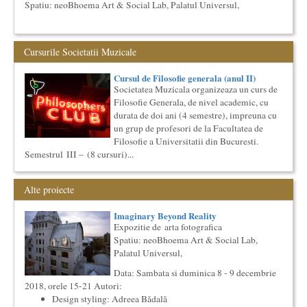
Spatiu: neoBhoema Art & Social Lab, Palatul Universul,
...
Cursul de Sociologie
Cursurile Societatii Muzicale
Societatea Muzicala organizeaza un curs de Sociologie, in
parteneriat cu Facultatea de Sociologie si Asistenta Sociala a
Univ...
Cursul de Filosofie generala (anul II)
Societatea Muzicala organizeaza un curs de
Ziua Internationala a Subtitrarii
Filosofie Generala, de nivel academic, cu
Editia I
durata de doi ani (4 semestre), impreuna cu
Ziua Internationala a Subtitrarii - Editia I Universitatea din
un grup de profesori de la Facultatea de
Bucuresti, Sala James Joyce [sala MTTLC] Str. Pitar Mos nr. ...
Filosofie a Universitatii din Bucuresti.
Cursul de Arta universala: Marile capodopere
Semestrul III – (8 cursuri)...
Societatea Muzicala organizeaza un curs de arta universala:
"Marile capodopere ale umanitatii". Este un curs intensiv si
con...
Alte proiecte
Cursul de Cinematografie universala (anul I)
Societatea Muzicala organizeaza un curs de cultura generala
Imaginary Beyond Reality
cinematografica. Este un curs concentrat si intensiv, de nivel
Expozitie de arta fotografica
ac...
Spatiu: neoBhoema Art & Social Lab,
Cursul de Literatura universala: Marile texte literare ale
Palatul Universul,
umanitatii
Data: Sambata si duminica 8 - 9 decembrie
Societatea Muzicala organizeaza un curs de literatura
2018, orele 15-21 Autori:
universala: „Marile texte si marile batalii culturale”. Este un
cu...
Design styling: Adreea Bădală