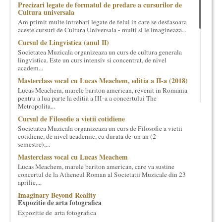
Precizari legate de formatul de predare a cursurilor de
cultural si consultanta. Organizam concursuri, concerte si
Cultura universala
evenimente culturale, private sau publice, tinem cursuri de
Am primit multe intrebari legate de felul in care se desfasoara
cultura generala muzicala, teatrala, filosofica si de alte feluri.
aceste cursuri de Cultura Universala - multi si le imagineaza...
Cuvinte in plus despre proiect, despre cei care il administreaza si
Cursul de Lingvistica (anul II)
cei care il finantateaza sunt in rubricile de mai jos.
Societatea Muzicala organizeaza un curs de cultura generala
lingvistica. Este un curs intensiv si concentrat, de nivel
academ...
Masterclass vocal cu Lucas Meachem, editia a II-a (2018)
Lucas Meachem, marele bariton american, revenit in Romania
pentru a lua parte la editia a III-a a concertului The
Metropolita...
Cursul de Filosofie a vietii cotidiene
Societatea Muzicala organizeaza un curs de Filosofie a vietii
cotidiene, de nivel academic, cu durata de un an (2
semestre),...
Masterclass vocal cu Lucas Meachem
Lucas Meachem, marele bariton american, care va sustine
concertul de la Atheneul Roman al Societatii Muzicale din 23
aprilie,...
Imaginary Beyond Reality
Expozitie de arta fotografica
Expozitie de arta fotografica