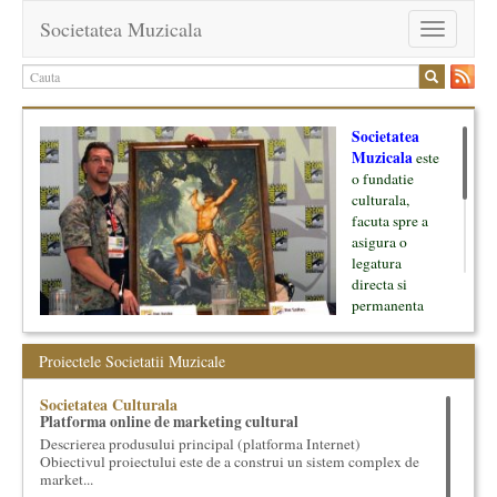
Societatea Muzicala
Toggle
navigation
Societatea
Muzicala
este
o fundatie
culturala,
facuta spre a
asigura o
legatura
directa si
permanenta
intre cultura si
oamenii ei, pe
Proiectele Societatii Muzicale
de o parte, si
lumea businessului si reprezentantii ei, de cealalta parte. Am
Societatea Culturala
inceput cu muzica clasica - si de aici numele -, insa acum
Platforma online de marketing cultural
dezvoltam proiecte si in alte domenii ale culturii.
Descrierea produsului principal (platforma Internet)
Obiectivul proiectului este de a construi un sistem complex de
Facem management cultural, dezvoltam si administram proiecte
market...
proprii sau preluate, modele si sisteme de finantare, marketing