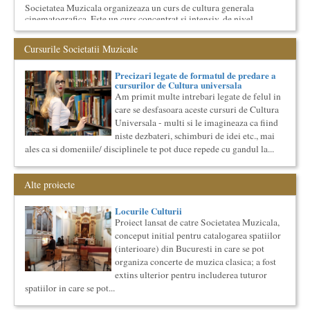
Societatea Muzicala organizeaza un curs de cultura generala
cinematografica. Este un curs concentrat si intensiv, de nivel
ac...
Cursul de Literatura universala: Marile texte literare ale
Cursurile Societatii Muzicale
umanitatii
Societatea Muzicala organizeaza un curs de literatura
Precizari legate de formatul de predare a
universala: „Marile texte si marile batalii culturale”. Este un
cursurilor de Cultura universala
cu...
Am primit multe intrebari legate de felul in
care se desfasoara aceste cursuri de Cultura
Imaginary Beyond Reality
Expozitie de arta fotografica
Universala - multi si le imagineaza ca fiind
Expozitie de arta fotografica
niste dezbateri, schimburi de idei etc., mai
ales ca si domeniile/ disciplinele te pot duce repede cu gandul la...
Spatiu: neoBhoema Art & Social Lab, Palatul Universul,
...
Alte proiecte
Cursul de Filosofie generala (anul I)
Societatea Muzicala organizeaza un curs de Filosofie
Locurile Culturii
Generala, de nivel academic, cu durata de doi ani (4 semestre),
Proiect lansat de catre Societatea Muzicala,
impreuna...
conceput initial pentru catalogarea spatiilor
Cursul de Teatru universal
(interioare) din Bucuresti in care se pot
Societatea Muzicala organizeaza un curs de cultura generala
organiza concerte de muzica clasica; a fost
teatrala, de nivel academic, in parteneriat cu Universitatea
extins ulterior pentru includerea tuturor
Nati...
spatiilor in care se pot...
Cursul de Cinematografie universala: Marile capodopere
si marii realizatori (anul II)