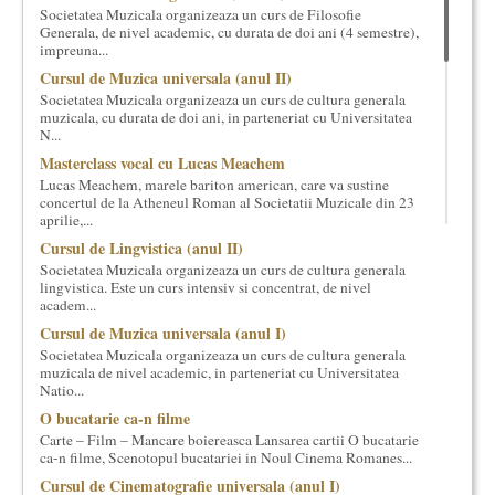
Societatea Muzicala organizeaza un curs de Filosofie
cultural si consultanta. Organizam concursuri, concerte si
Generala, de nivel academic, cu durata de doi ani (4 semestre),
evenimente culturale, private sau publice, tinem cursuri de
impreuna...
cultura generala muzicala, teatrala, filosofica si de alte feluri.
Cursul de Muzica universala (anul II)
Cuvinte in plus despre proiect, despre cei care il administreaza si
Societatea Muzicala organizeaza un curs de cultura generala
cei care il finantateaza sunt in rubricile de mai jos.
muzicala, cu durata de doi ani, in parteneriat cu Universitatea
N...
Masterclass vocal cu Lucas Meachem
Lucas Meachem, marele bariton american, care va sustine
concertul de la Atheneul Roman al Societatii Muzicale din 23
aprilie,...
Cursul de Lingvistica (anul II)
Societatea Muzicala organizeaza un curs de cultura generala
lingvistica. Este un curs intensiv si concentrat, de nivel
academ...
Cursul de Muzica universala (anul I)
Societatea Muzicala organizeaza un curs de cultura generala
muzicala de nivel academic, in parteneriat cu Universitatea
Natio...
O bucatarie ca-n filme
Carte – Film – Mancare boiereasca Lansarea cartii O bucatarie
ca-n filme, Scenotopul bucatariei in Noul Cinema Romanes...
Cursul de Cinematografie universala (anul I)