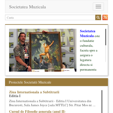
Societatea Muzicala
Toggle
navigation
Societatea
Muzicala
este
o fundatie
culturala,
facuta spre a
asigura o
legatura
directa si
permanenta
intre cultura si
oamenii ei, pe
Proiectele Societatii Muzicale
de o parte, si
lumea businessului si reprezentantii ei, de cealalta parte. Am
Ziua Internationala a Subtitrarii
inceput cu muzica clasica - si de aici numele -, insa acum
Editia I
dezvoltam proiecte si in alte domenii ale culturii.
Ziua Internationala a Subtitrarii - Editia I Universitatea din
Bucuresti, Sala James Joyce [sala MTTLC] Str. Pitar Mos nr. ...
Facem management cultural, dezvoltam si administram proiecte
Cursul de Filosofie generala (anul II)
proprii sau preluate, modele si sisteme de finantare, marketing