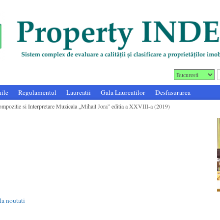
ile
Regulamentul
Laureatii
Gala Laureatilor
Desfasurarea
mpozitie si Interpretare Muzicala „Mihail Jora” editia a XXVIII-a (2019)
a noutati