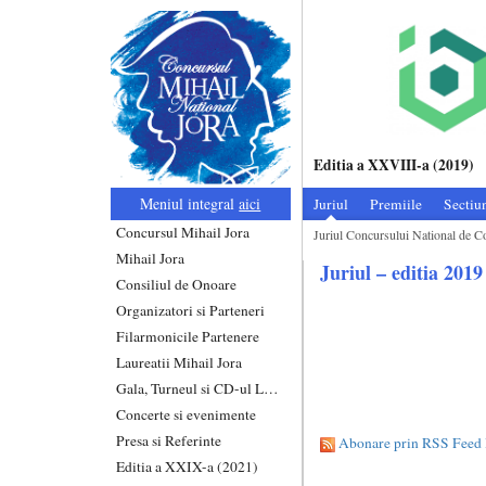
Editia a XXVIII-a (2019)
Meniul integral
aici
Juriul
Premiile
Sectiun
Concursul Mihail Jora
Juriul Concursului National de Co
Mihail Jora
Juriul – editia 2019
Consiliul de Onoare
Organizatori si Parteneri
Filarmonicile Partenere
Laureatii Mihail Jora
Gala, Turneul si CD-ul Laureatilor
Concerte si evenimente
Presa si Referinte
Abonare prin RSS Feed l
Editia a XXIX-a (2021)