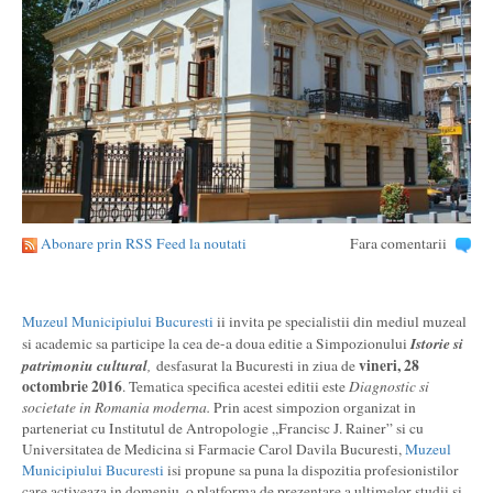
Abonare prin RSS Feed la noutati
Fara comentarii
Muzeul Municipiului Bucuresti
ii invita pe specialistii din mediul muzeal
Istorie si
si academic sa participe la cea de-a doua editie a Simpozionului
patrimoniu cultural
vineri, 28
,
desfasurat la Bucuresti in ziua de
octombrie 2016
. Tematica specifica acestei editii este
Diagnostic si
societate in Romania moderna.
Prin acest simpozion organizat in
parteneriat cu Institutul de Antropologie „Francisc J. Rainer” si cu
Universitatea de Medicina si Farmacie Carol Davila Bucuresti,
Muzeul
Municipiului Bucuresti
isi propune sa puna la dispozitia profesionistilor
care activeaza in domeniu, o platforma de prezentare a ultimelor studii si