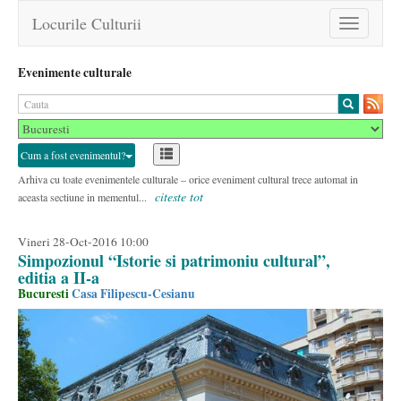
Locurile Culturii
Toggle
navigation
Evenimente culturale
Cum a fost evenimentul?
Arhiva cu toate evenimentele culturale – orice eveniment cultural trece automat in
citeste tot
aceasta sectiune in mementul...
Vineri 28-Oct-2016 10:00
Simpozionul “Istorie si patrimoniu cultural”,
editia a II-a
Bucuresti
Casa Filipescu-Cesianu