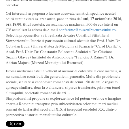
cercetari.
Cei interesati sa propuna o lucrare adecvata tematicii specifice acestei
luni, 17 octombrie 2016,
editii sunt invitati sa transmita, pana in ziua de
ora 18.00
, titlul acesteia, un rezumat de maximum 500 de cuvinte si un
CV actualizat la adresa de e-mail
conferinte@muzeulbucurestiului.ro
.
Selectia propunerilor va fi realizata de catre Consiliul Stiintific al
Simpozionului Istorie si patrimoniu cultural alcatuit din: Prof. Univ. Dr.
Octavian Buda, (Universitatea de Medicina si Farmacie “Carol Davila”),
Acad. Prof. Univ. Dr. Constantin Balaceanu Stolnici si Dr. Cristiana
Suzana Glavce (Institutul de Antropologie “Francisc J. Rainer”), Dr.
Adrian Majuru (Muzeul Municipiului Bucuresti).
Istoria medicinei este un vehicul al memoriei colective la care medicii, si
nu numai, au contribuit din generatie in generatie. Multe din problemele
sociale, sanitare si economice romanesti de acum 150 de ani le regasim
aproape similare, doar la o alta scara, si parca transferate, printr-un tunel
al timpului, societatii romanesti de azi…
Simpozionul isi propune sa exploreze in ce fel putem vorbi de o imagine
aparte a Romaniei transpusa prin subiectivitatea celor mai mari medici
romani de la sfarsitul secolului XIX si inceputul secolului XX, dintr-o
perspectiva a istoriei mentalitatilor culturale.