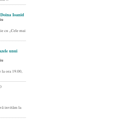
 Doina Ioanid
iu
zie cu „Cele mai
azele unui
iu
 la ora 19.00,
0
vă invităm la