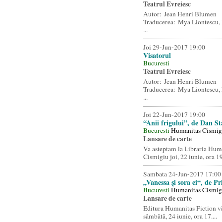
Teatrul Evreiesc
Autor: Jean Henri Blumen
Traducerea: Mya Liontescu, 
...
Joi 29-Jun-2017 19:00
Visatorul
Bucuresti
Teatrul Evreiesc
Autor: Jean Henri Blumen
Traducerea: Mya Liontescu, 
...
Joi 22-Jun-2017 19:00
“Anii frigului”, de Dan S
Bucuresti
Humanitas Cismig
Lansare de carte
Va asteptam la Libraria Huma
Cismigiu joi, 22 iunie, ora 19
Sambata 24-Jun-2017 17:00
„Vanessa și sora ei“, de P
Bucuresti
Humanitas Cismig
Lansare de carte
Editura Humanitas Fiction vă
sâmbătă, 24 iunie, ora 17....