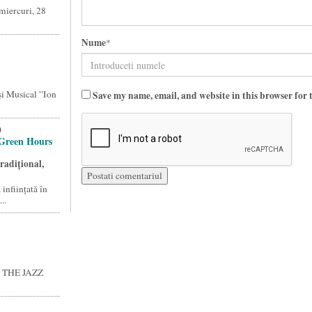
miercuri, 28
Nume
*
și Musical ”Ion
Save my name, email, and website in this browser for 
0
 Green Hours
radițional,
nființată în
..
E THE JAZZ