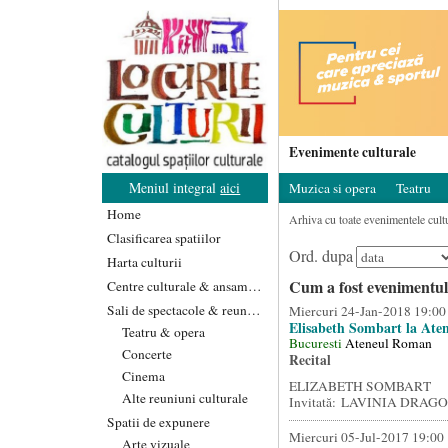
Evenimente culturale
Meniul integral
aici
Muzica si opera
Teatru
Home
Arhiva cu toate evenimentele cultu
Clasificarea spatiilor
Ord. dupa
Harta culturii
Cum a fost evenimentul
Centre culturale & ansambluri
Sali de spectacole & reuniuni
Miercuri 24-Jan-2018 19:00
Elisabeth Sombart la At
Teatru & opera
Bucuresti
Ateneul Roman
Concerte
Recital
Cinema
ELIZABETH SOMBART
Alte reuniuni culturale
Invitată: LAVINIA DRAGOŞ
Spatii de expunere
Miercuri 05-Jul-2017 19:00
Arte vizuale