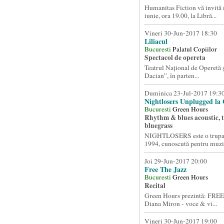
Humanitas Fiction vă invită 
iunie, ora 19.00, la Libră...
Vineri 30-Jun-2017 18:30
Liliacul
Bucuresti
Palatul Copiilor
Spectacol de opereta
Teatrul Național de Operetă 
Dacian”, în parten...
Duminica 23-Jul-2017 19:3
Nightlosers Unplugged la
Bucuresti
Green Hours
Rhythm & blues acoustic, t
bluegrass
NIGHTLOSERS este o trupa i
1994, cunoscută pentru muzi.
Joi 29-Jun-2017 20:00
Free The Jazz
Bucuresti
Green Hours
Recital
Green Hours prezintă: FRE
Diana Miron - voce & vi...
Vineri 30-Jun-2017 19:00