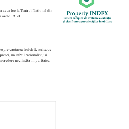
a avea loc la Teatrul National din
u orele 19.30.
pre cautarea fericirii, scrisa de
esei, un subtil rationalist, isi
 incredere neclintita in puritatea