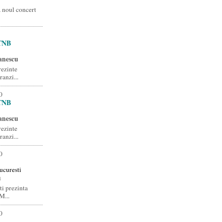
a noul concert
 TNB
anescu
rezinte
anzi...
0
 TNB
anescu
rezinte
anzi...
0
ucuresti
u
ti prezinta
M...
0