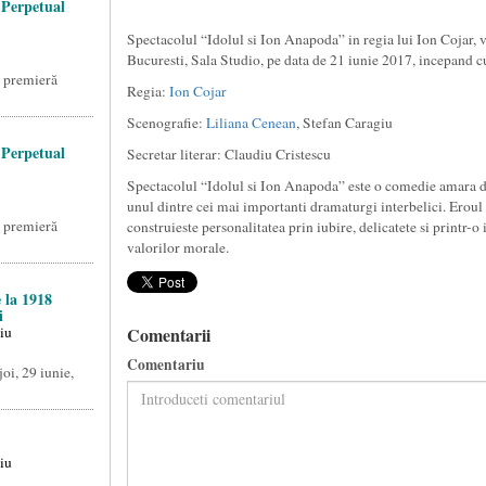
 Perpetual
Spectacolul “Idolul si Ion Anapoda” in regia lui Ion Cojar, v
Bucuresti, Sala Studio, pe data de 21 iunie 2017, incepand c
n premieră
Regia:
Ion Cojar
Scenografie:
Liliana Cenean
, Stefan Caragiu
 Perpetual
Secretar literar: Claudiu Cristescu
Spectacolul “Idolul si Ion Anapoda” este o comedie amara des
unul dintre cei mai importanti dramaturgi interbelici. Eroul pi
n premieră
construieste personalitatea prin iubire, delicatete si printr-o
valorilor morale.
 la 1918
i
iu
Comentarii
Comentariu
oi, 29 iunie,
iu