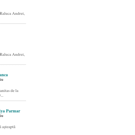
Raluca Andrei,
Raluca Andrei,
tanca
iu
nitas de la
...
riya Parmar
iu
 așteaptă