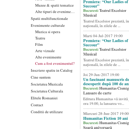
Premiera: “Our Ladies of
Muzee & spatii tematice
Succour”
Bucuresti
Teatrul Excelsior
Alte tipuri de evenimente
Musical
Spatii multifunctionale
Teatrul Excelsior prezintă, î
Evenimente culturale
națională, în zilele de ...
Muzica si opera
Marti 04-Jul-2017 19:00
Teatru
Premiera: “Our Ladies of
Film
Succour”
Bucuresti
Teatrul Excelsior
Arte vizuale
Musical
Alte evenimente
Teatrul Excelsior prezintă, î
Cum a fost evenimentul?
națională, în zilele de ...
Inscriere spatiu in Catalog
Joi 29-Jun-2017 19:00
Cine suntem
Un fascinant manuscris de
descoperit după 100 de an
Societatea Muzicala
Bucuresti
Humanitas Cismig
Societatea Culturala
Lansare de carte
Elitele Romaniei
Editura Humanitas vă invită j
ora 19.00, la lansarea vo...
Contact
Conditii de utilizare
Miercuri 28-Jun-2017 19:00
Humanitas Fiction 10 ani
Bucuresti
Humanitas Cismig
Seară aniversară