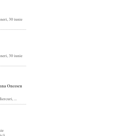
neri, 30 iunie
neri, 30 iunie
Inna Oncescu
ercuri, ...
nie
că ...