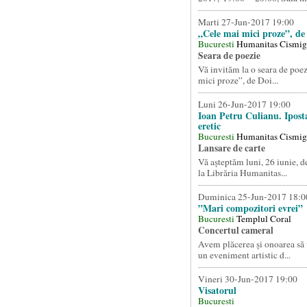
Marti 27-Jun-2017 19:00
„Cele mai mici proze”, de
Bucuresti
Humanitas Cismig
Seara de poezie
Vă invităm la o seara de poe
mici proze”, de Doi...
Luni 26-Jun-2017 19:00
Ioan Petru Culianu. Ipost
eretic
Bucuresti
Humanitas Cismig
Lansare de carte
Vă așteptăm luni, 26 iunie, de
la Librăria Humanitas...
Duminica 25-Jun-2017 18:0
”Mari compozitori evrei”
Bucuresti
Templul Coral
Concertul cameral
Avem plăcerea și onoarea să 
un eveniment artistic d...
Vineri 30-Jun-2017 19:00
Visatorul
Bucuresti