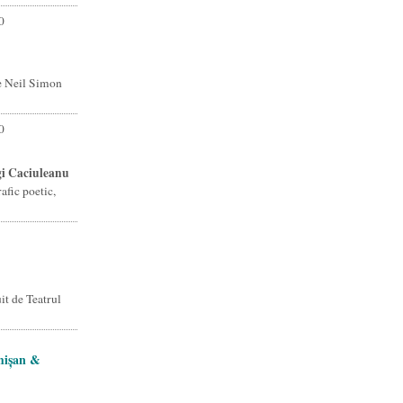
0
de Neil Simon
0
gi Caciuleanu
afic poetic,
t de Teatrul
mișan &