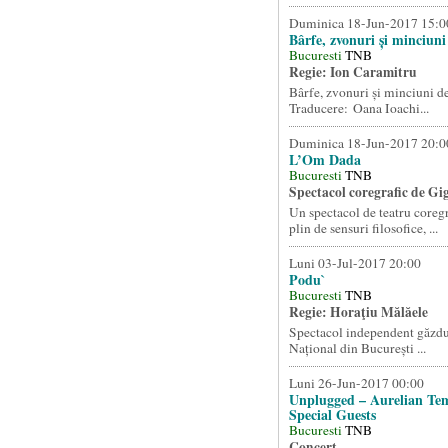
Duminica 18-Jun-2017 15:0
Bârfe, zvonuri și minciuni
Bucuresti
TNB
Regie: Ion Caramitru
Bârfe, zvonuri și minciuni 
Traducere: Oana Ioachi...
Duminica 18-Jun-2017 20:0
L’Om Dada
Bucuresti
TNB
Spectacol coregrafic de Gi
Un spectacol de teatru coregr
plin de sensuri filosofice, ...
Luni 03-Jul-2017 20:00
Podu`
Bucuresti
TNB
Regie: Horaţiu Mălăele
Spectacol independent găzdui
Național din București ...
Luni 26-Jun-2017 00:00
Unplugged – Aurelian Te
Special Guests
Bucuresti
TNB
Concert