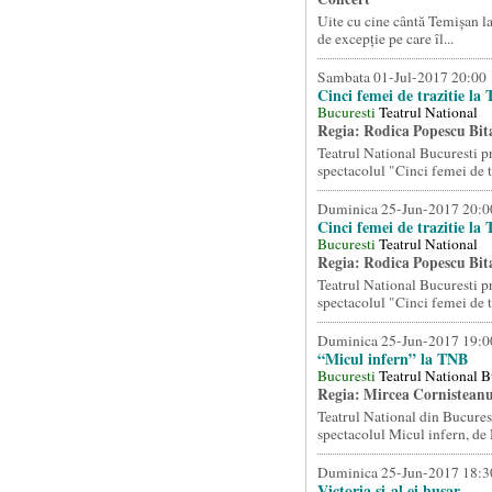
Uite cu cine cântă Temișan l
de excepție pe care îl...
Sambata 01-Jul-2017 20:00
Cinci femei de trazitie la
Bucuresti
Teatrul National
Regia: Rodica Popescu Bit
Teatrul National Bucuresti p
spectacolul "Cinci femei de tr
Duminica 25-Jun-2017 20:0
Cinci femei de trazitie la
Bucuresti
Teatrul National
Regia: Rodica Popescu Bit
Teatrul National Bucuresti p
spectacolul "Cinci femei de tr
Duminica 25-Jun-2017 19:0
“Micul infern” la TNB
Bucuresti
Teatrul National B
Regia: Mircea Cornistean
Teatrul National din Bucures
spectacolul Micul infern, de 
Duminica 25-Jun-2017 18:3
Victoria și-al ei husar