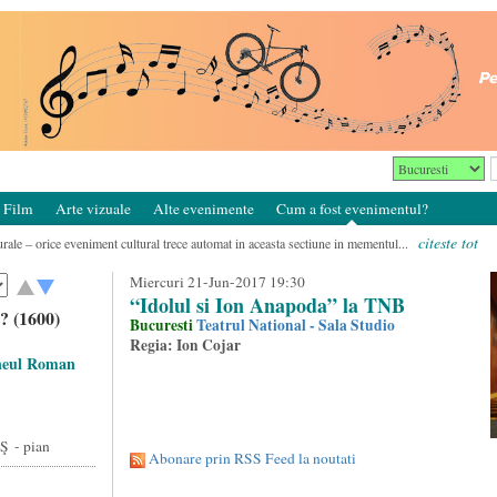
Film
Arte vizuale
Alte evenimente
Cum a fost evenimentul?
citeste tot
rale – orice eveniment cultural trece automat in aceasta sectiune in mementul...
Miercuri 21-Jun-2017 19:30
“Idolul si Ion Anapoda” la TNB
? (1600)
Bucuresti
Teatrul National - Sala Studio
Regia: Ion Cojar
eneul Roman
 - pian
Abonare prin RSS Feed la noutati