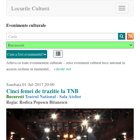
Locurile Culturii
Toggle
navigation
Evenimente culturale
Cum a fost evenimentul?
Arhiva cu toate evenimentele culturale – orice eveniment cultural trece automat in
citeste tot
aceasta sectiune in mementul...
Sambata 01-Jul-2017 20:00
Cinci femei de trazitie la TNB
Bucuresti
Teatrul National - Sala Atelier
Regia: Rodica Popescu Bitanescu