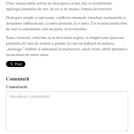
Cinci remarcabile actrite ne descopera cu har, haz si sensibilitate,
tipologia feminina de ieri, de azi si de maine: femeia de tranzitie.
Dialoguri simple si adevarate, conflicte omenesti, intrebari existentiale si
destainuri tulburatoare, ca intre prietene, la o sueta. Un evantai multicolor
de stari si sentimente, intr-un party al revelatiilor.
Taine, frustrari, suferinte ni se dezvaluie treptat, in timpul unei petreceri
prilejuita de ziua de nastere a gazdei, la care un paharel de palinca
„dezleaga” limbile si indeamna la marturisiri, unele triste, altele purtand o
incarcatura de umor amar.
Comentarii
Comentariu