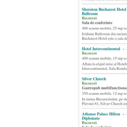
Sheraton Bucharest Hote
Ballroom
Bucuresti
Sala de conferinte
400 scaune mobile, 25 mp sc
Iridium Ballroom din incint
Bucharest Hotel este o sala de
Hotel Intercontinental -
Bucuresti
400 scaune mobile, 15 mp sc
Aflata la etajul intai al Hotel
Intercontinental, Sala Ronda e
Silver Church
Bucuresti
Gastropub multifunctiona
350 scaune mobile, 12 mp sc
In inima Bucurestiului, pe st
Plevnei 61, Silver Church est
Athenee Palace Hilton - 
Diplomate
Bucuresti