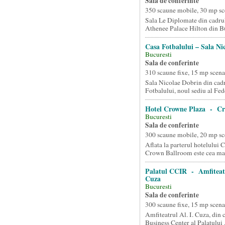
Sala de conferinte
350 scaune mobile, 30 mp sc
Sala Le Diplomate din cadrul
Athenee Palace Hilton din Bu
Casa Fotbalului – Sala Ni
Bucuresti
Sala de conferinte
310 scaune fixe, 15 mp scena
Sala Nicolae Dobrin din cad
Fotbalului, noul sediu al Fede
Hotel Crowne Plaza - C
Bucuresti
Sala de conferinte
300 scaune mobile, 20 mp sc
Aflata la parterul hotelului 
Crown Ballroom este cea mai
Palatul CCIR - Amfiteatr
Cuza
Bucuresti
Sala de conferinte
300 scaune fixe, 15 mp scena
Amfiteatrul Al. I. Cuza, din
Business Center al Palatului .