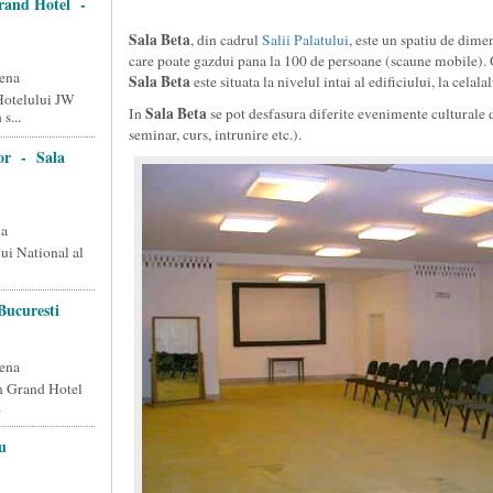
rand Hotel -
Sala Beta
, din cadrul
Salii Palatului
, este un spatiu de dime
care poate gazdui pana la 100 de persoane (scaune mobile). 
ena
Sala Beta
este situata la nivelul intai al edificiului, la celala
Hotelului JW
Sala Beta
In
se pot desfasura diferite evenimente culturale d
s...
seminar, curs, intrunire etc.).
lor - Sala
na
ui National al
Bucuresti
ena
in Grand Hotel
.
u