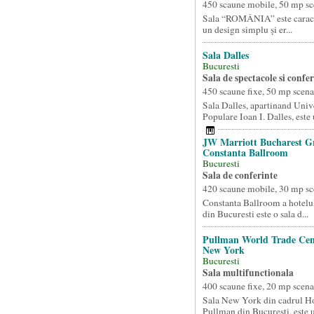
450 scaune mobile, 50 mp sc
Sala “ROMÂNIA” este caracte
un design simplu și er...
Sala Dalles
Bucuresti
Sala de spectacole si confer
450 scaune fixe, 50 mp scena
Sala Dalles, apartinand Unive
Populare Ioan I. Dalles, este 
JW Marriott Bucharest G
Constanta Ballroom
Bucuresti
Sala de conferinte
420 scaune mobile, 30 mp sc
Constanta Ballroom a hotelu
din Bucuresti este o sala d...
Pullman World Trade Cen
New York
Bucuresti
Sala multifunctionala
400 scaune fixe, 20 mp scena
Sala New York din cadrul Ho
Pullman din Bucuresti, este u