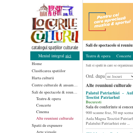
Sali de spectacole si reuniu
Meniul integral
aici
Teatru & opera
Concerte
Home
Sali si spatii in care se organizea
Clasificarea spatiilor
Ord. dupa
Harta culturii
Alte reuniuni culturale 
Centre culturale & ansambluri
Sali de spectacole & reuniuni
Palatul Patriarhiei - Au
Teoctist Patriarhul
Teatru & opera
Bucuresti
Concerte
Sala de conferinte si conce
Cinema
900 scaune fixe, 50 mp scena
Alte reuniuni culturale
Aula Magna Teoctist Patriarh
Palatului Patriarhiei este ...
Spatii de expunere
Arte vizuale