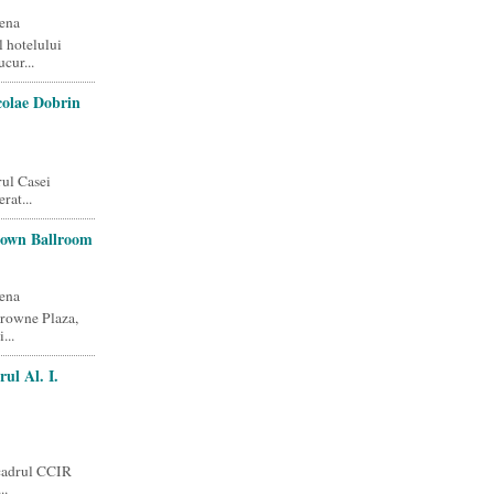
ena
 hotelului
cur...
colae Dobrin
rul Casei
rat...
rown Ballroom
ena
Crowne Plaza,
...
ul Al. I.
 cadrul CCIR
..