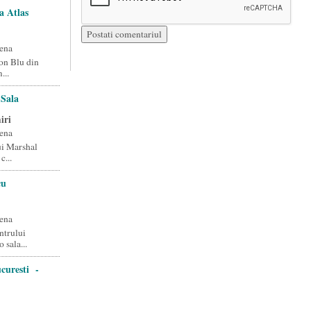
a Atlas
ena
son Blu din
...
Sala
iri
ena
lui Marshal
c...
cu
ena
ntrului
 sala...
ucuresti -