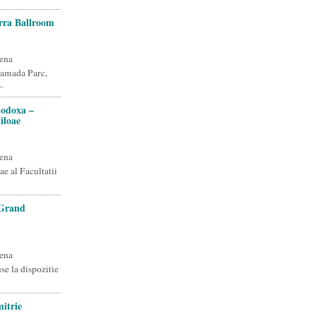
rra Ballroom
ena
 Ramada Parc,
.
todoxa –
iloae
ena
e al Facultatii
 Grand
ena
se la dispozitie
itrie