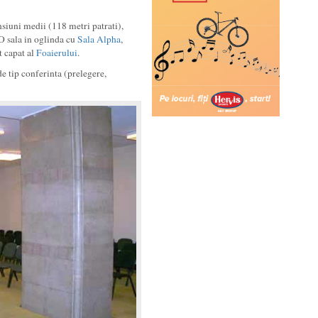
nsiuni medii (118 metri patrati),
O sala in oglinda cu
Sala Alpha
,
lt capat al
Foaierului
.
e tip conferinta (prelegere,