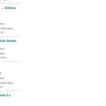
l - Iridium
ena
a Sheraton
 d...
 Sala Ronda
ena
ului
ste ...
l
ena
rada Calea
e...
Sala Le