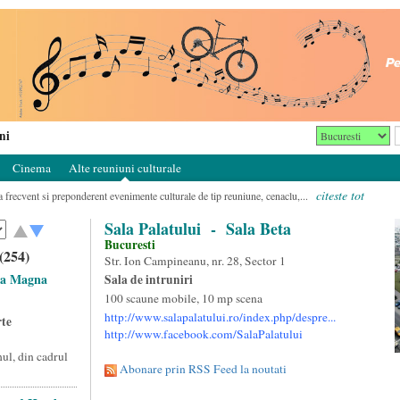
ni
Cinema
Alte reuniuni culturale
citeste tot
za frecvent si preponderent evenimente culturale de tip reuniune, cenaclu,...
Sala Palatului
- Sala Beta
Bucuresti
(254)
Str. Ion Campineanu, nr. 28, Sector 1
la Magna
Sala de intruniri
100 scaune mobile, 10 mp scena
http://www.salapalatului.ro/index.php/despre...
rte
http://www.facebook.com/SalaPalatului
ul, din cadrul
Abonare prin RSS Feed la noutati