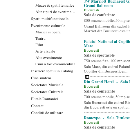
JW Marriott Bucharest G
Grand Ballroom
Muzee & spatii tematice
Bucuresti
Alte tipuri de evenimente
Sala de conferinte
Spatii multifunctionale
800 scaune mobile, 50 mp sc
Evenimente culturale
Grand Ballroom din cadrul 
Marriot din Bucuresti este un 
Muzica si opera
Teatru
Palatul National al Copii
Film
Mare
Bucuresti
Arte vizuale
Sala de spectacole
Alte evenimente
750 scaune fixe, 100 mp sce
Cum a fost evenimentul?
Sala Mare, din cadrul Palatul
Inscriere spatiu in Catalog
Copiilor din Bucuresti, es...
Cine suntem
Rin Grand Hotel - Sala 
Societatea Muzicala
Bucuresti
Sala de conferinte
Societatea Culturala
700 scaune mobile, 50 mp sc
Elitele Romaniei
Sala Bucuresti din cadrul R
Contact
din Bucuresti este un spatiu..
Conditii de utilizare
Romexpo - Sala Titulesc
Bucuresti
Sala de conferinte