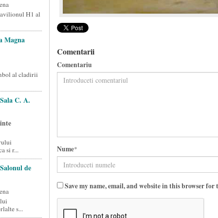
ena
Pavilionul H1 al
la Magna
Comentarii
Comentariu
ol al cladirii
Sala C. A.
inte
rului
Nume
*
 si r...
Salonul de
Save my name, email, and website in this browser for 
ena
lui
lalte s...