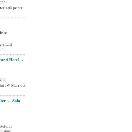
ena
rizată printr-
inte
rsitatii
un...
rand Hotel -
ena
lui JW Marriott
ter - Sala
telului
n spat...