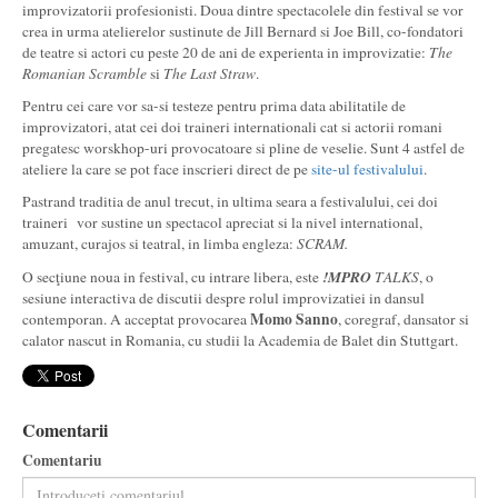
improvizatorii profesionisti. Doua dintre spectacolele din festival se vor
crea in urma atelierelor sustinute de Jill Bernard si Joe Bill, co-fondatori
de teatre si actori cu peste 20 de ani de experienta in improvizatie:
The
Romanian Scramble
si
The Last Straw
.
Pentru cei care vor sa-si testeze pentru prima data abilitatile de
improvizatori, atat cei doi traineri internationali cat si actorii romani
pregatesc worskhop-uri provocatoare si pline de veselie. Sunt 4 astfel de
ateliere la care se pot face inscrieri direct de pe
site-ul festivalului
.
Pastrand traditia de anul trecut, in ultima seara a festivalului, cei doi
traineri vor sustine un spectacol apreciat si la nivel international,
amuzant, curajos si teatral, in limba engleza:
SCRAM.
!MPRO
O secţiune noua in festival, cu intrare libera, este
TALKS
, o
sesiune interactiva de discutii despre rolul improvizatiei in dansul
Momo Sanno
contemporan. A acceptat provocarea
, coregraf, dansator si
calator nascut in Romania, cu studii la Academia de Balet din Stuttgart.
Comentarii
Comentariu