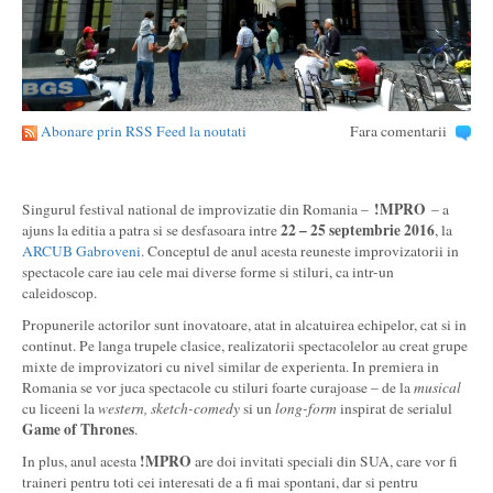
Abonare prin RSS Feed la noutati
Fara comentarii
!MPRO
Singurul festival national de improvizatie din Romania –
– a
22 – 25 septembrie 2016
ajuns la editia a patra si se desfasoara intre
, la
ARCUB Gabroveni
. Conceptul de anul acesta reuneste improvizatorii in
spectacole care iau cele mai diverse forme si stiluri, ca intr-un
caleidoscop.
Propunerile actorilor sunt inovatoare, atat in alcatuirea echipelor, cat si in
continut. Pe langa trupele clasice, realizatorii spectacolelor au creat grupe
mixte de improvizatori cu nivel similar de experienta. In premiera in
Romania se vor juca spectacole cu stiluri foarte curajoase – de la
musical
cu liceeni la
western,
sketch-comedy
si un
long-form
inspirat de serialul
Game of Thrones
.
!MPRO
In plus, anul acesta
are doi invitati speciali din SUA, care vor fi
traineri pentru toti cei interesati de a fi mai spontani, dar si pentru