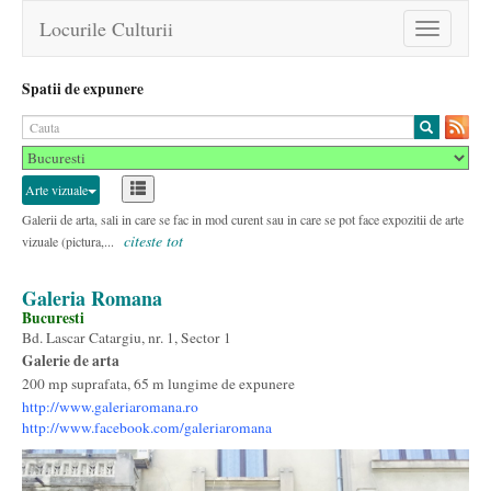
Locurile Culturii
Toggle
navigation
Spatii de expunere
Arte vizuale
Galerii de arta, sali in care se fac in mod curent sau in care se pot face expozitii de arte
citeste tot
vizuale (pictura,...
Galeria Romana
Bucuresti
Bd. Lascar Catargiu, nr. 1, Sector 1
Galerie de arta
200 mp suprafata, 65 m lungime de expunere
http://www.galeriaromana.ro
http://www.facebook.com/galeriaromana