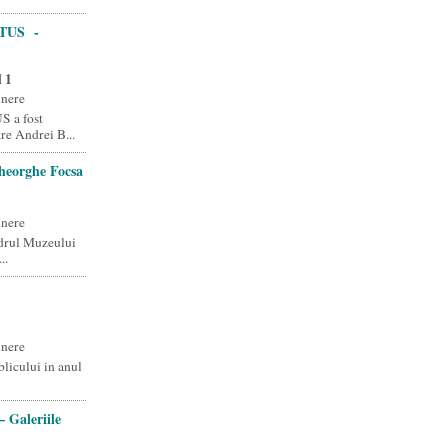
TUS -
l 1
unere
a fost
tre Andrei B...
heorghe Focsa
unere
drul Muzeului
..
unere
licului in anul
 Galeriile