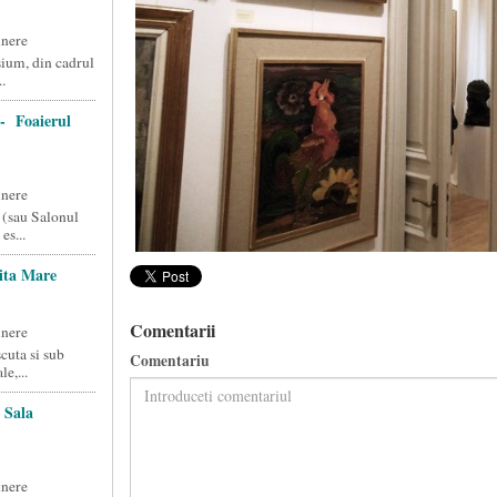
unere
ium, din cadrul
.
- Foaierul
unere
 (sau Salonul
s...
ita Mare
Comentarii
unere
cuta si sub
Comentariu
e,...
 Sala
unere