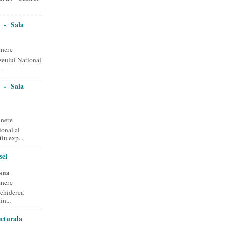
 - Sala
unere
zeului National
.
 - Sala
unere
onal al
iu exp...
sel
ana
unere
schiderea
in...
cturala