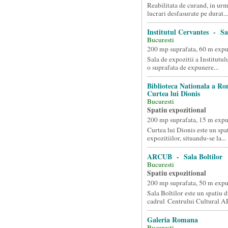
Reabilitata de curand, in ur
lucrari desfasurate pe durat...
Institutul Cervantes - Sal
Bucuresti
200 mp suprafata, 60 m exp
Sala de expozitii a Institutul
o suprafata de expunere...
Biblioteca Nationala a R
Curtea lui Dionis
Bucuresti
Spatiu expozitional
200 mp suprafata, 15 m exp
Curtea lui Dionis este un spa
expozitiilor, situandu-se la...
ARCUB - Sala Boltilor
Bucuresti
Spatiu expozitional
200 mp suprafata, 50 m exp
Sala Boltilor este un spatiu d
cadrul Centrului Cultural A
Galeria Romana
Bucuresti