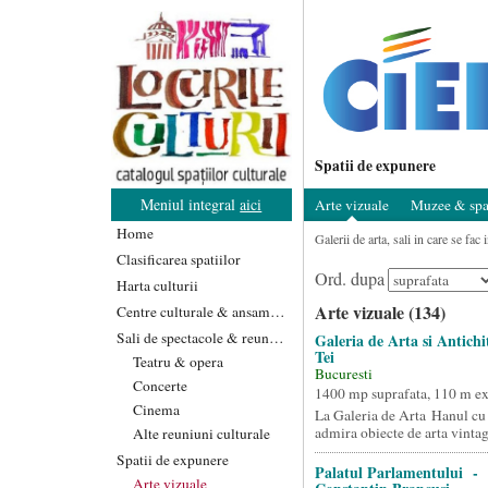
Spatii de expunere
Meniul integral
aici
Arte vizuale
Muzee & spat
Home
Galerii de arta, sali in care se fac
Clasificarea spatiilor
Ord. dupa
Harta culturii
Arte vizuale (134)
Centre culturale & ansambluri
Sali de spectacole & reuniuni
Galeria de Arta si Antich
Tei
Teatru & opera
Bucuresti
Concerte
1400 mp suprafata, 110 m e
Cinema
La Galeria de Arta Hanul cu
admira obiecte de arta vintage
Alte reuniuni culturale
Spatii de expunere
Palatul Parlamentului - 
Arte vizuale