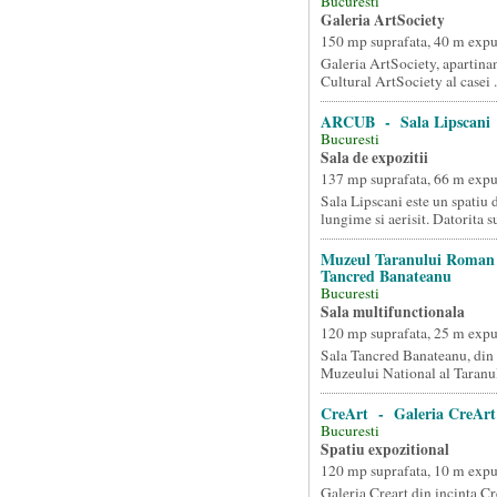
Bucuresti
Galeria ArtSociety
150 mp suprafata, 40 m exp
Galeria ArtSociety, apartina
Cultural ArtSociety al casei .
ARCUB - Sala Lipscani
Bucuresti
Sala de expozitii
137 mp suprafata, 66 m exp
Sala Lipscani este un spatiu 
lungime si aerisit. Datorita su
Muzeul Taranului Roman
Tancred Banateanu
Bucuresti
Sala multifunctionala
120 mp suprafata, 25 m exp
Sala Tancred Banateanu, din
Muzeului National al Taranu
CreArt - Galeria CreArt
Bucuresti
Spatiu expozitional
120 mp suprafata, 10 m exp
Galeria Creart din incinta Cr