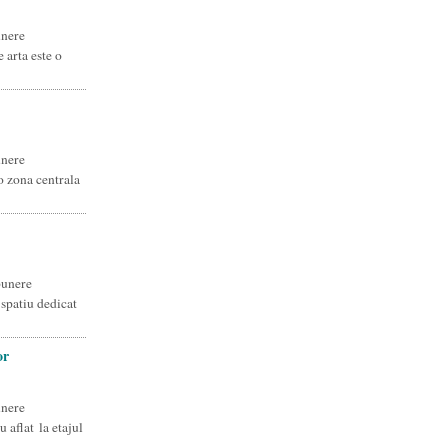
unere
 arta este o
unere
o zona centrala
punere
spatiu dedicat
or
unere
 aflat la etajul