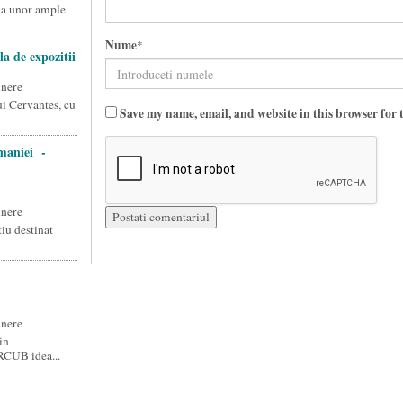
ma unor ample
Nume
*
a de expozitii
unere
ui Cervantes, cu
Save my name, email, and website in this browser for 
omaniei -
unere
tiu destinat
unere
in
RCUB idea...