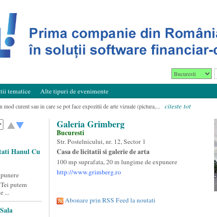
ii tematice
Alte tipuri de evenimente
citeste tot
 in mod curent sau in care se pot face expozitii de arte vizuale (pictura,...
Galeria Grimberg
Bucuresti
Str. Postelnicului, nr. 12, Sector 1
itati Hanul Cu
Casa de licitatii si galerie de arta
100 mp suprafata, 20 m lungime de expunere
http://www.grimberg.ro
xpunere
 Tei putem
 ...
Abonare prin RSS Feed la noutati
Sala