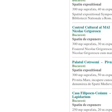
Bucuresti
Spatiu expozitional
300 mp suprafata, 40 m exp
Spatiul expozitional Sympos
Bibliotecii Nationale a Rom..
Centrul Cultural al MAI 
Nicolae Grigorescu
Bucuresti
Spatiu de expunere
300 mp suprafata, 30 m exp
Foaierul Nicolae Grigorescu
Nicolae Grigorescu cum mai e
Palatul Cotroceni - Pivn
Bucuresti
Spatiu expozitional
300 mp suprafata, 50 m exp
Pivnita Mare, incapere cunos
denumirea de Spatii Medieval
Casa Filipescu-Cesianu -
Lapidarium
Bucuresti
Spatiu de expunere
250 mp suprafata, 20 m exp