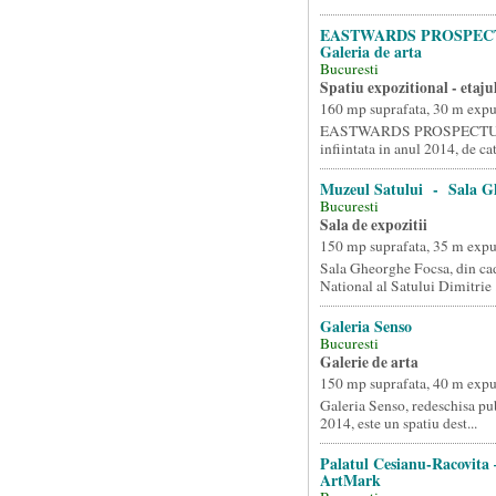
EASTWARDS PROSPEC
Galeria de arta
Bucuresti
Spatiu expozitional - etaju
160 mp suprafata, 30 m exp
EASTWARDS PROSPECTUS 
infiintata in anul 2014, de ca
Muzeul Satului - Sala G
Bucuresti
Sala de expozitii
150 mp suprafata, 35 m exp
Sala Gheorghe Focsa, din ca
National al Satului Dimitrie .
Galeria Senso
Bucuresti
Galerie de arta
150 mp suprafata, 40 m exp
Galeria Senso, redeschisa pub
2014, este un spatiu dest...
Palatul Cesianu-Racovita –
ArtMark