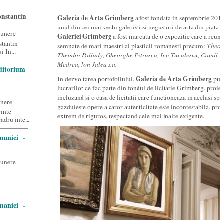
onstantin
Galeria de Arta Grimberg
a fost fondata in septembrie 2
unul din cei mai vechi galeristi si negustori de arta din pia
punere
Galeriei Grimberg
a fost marcata de o expozitie care a reun
stantin
semnate de mari maestri ai plasticii romanesti precum:
Theo
 In...
Theodor Pallady, Gheorghe Petrascu, Ion Tuculescu, Camil 
Medrea, Ion Jalea s.a.
ditorium
Galeria de Arta Grimberg
In dezvoltarea portofoliului,
pun
lucrarilor ce fac parte din fondul de licitatie Grimberg, pro
incluzand si o casa de licitatii care functioneaza in acelasi s
unere
gazduieste opere a caror autenticitate este incontestabila, pro
inte
extrem de riguros, respectand cele mai inalte exigente.
dru inte...
omaniei -
punere
omaniei -