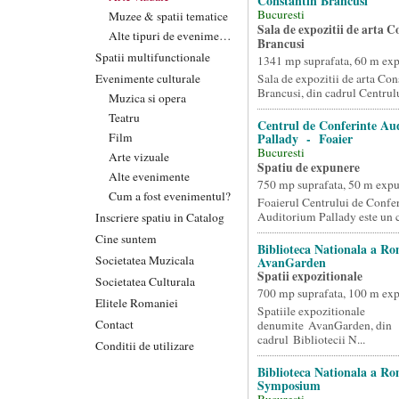
Constantin Brancusi
Bucuresti
Muzee & spatii tematice
Sala de expozitii de arta C
Alte tipuri de evenimente
Brancusi
Spatii multifunctionale
1341 mp suprafata, 60 m ex
Evenimente culturale
Sala de expozitii de arta Con
Brancusi, din cadrul Centrului
Muzica si opera
Teatru
Centrul de Conferinte Au
Film
Pallady - Foaier
Bucuresti
Arte vizuale
Spatiu de expunere
Alte evenimente
750 mp suprafata, 50 m exp
Cum a fost evenimentul?
Foaierul Centrului de Confer
Auditorium Pallady este un ca
Inscriere spatiu in Catalog
Cine suntem
Biblioteca Nationala a R
Societatea Muzicala
AvanGarden
Spatii expozitionale
Societatea Culturala
700 mp suprafata, 100 m ex
Elitele Romaniei
Spatiile expozitionale
Contact
denumite AvanGarden, din
cadrul Bibliotecii N...
Conditii de utilizare
Biblioteca Nationala a R
Symposium