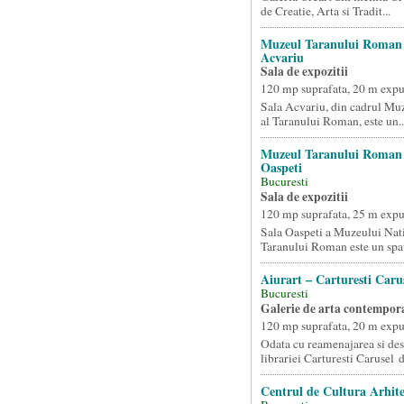
de Creatie, Arta si Tradit...
Muzeul Taranului Roman
Acvariu
Sala de expozitii
120 mp suprafata, 20 m exp
Sala Acvariu, din cadrul Mu
al Taranului Roman, este un..
Muzeul Taranului Roman
Oaspeti
Bucuresti
Sala de expozitii
120 mp suprafata, 25 m exp
Sala Oaspeti a Muzeului Nati
Taranului Roman este un spat
Aiurart – Carturesti Caru
Bucuresti
Galerie de arta contempor
120 mp suprafata, 20 m exp
Odata cu reamenajarea si de
librariei Carturesti Carusel d
Centrul de Cultura Arhite