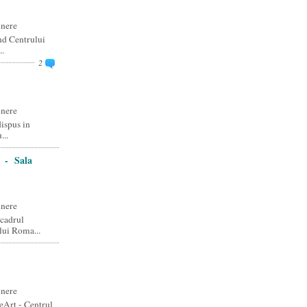
unere
nd Centrului
..
2
unere
dispus in
...
 - Sala
unere
 cadrul
lui Roma...
unere
eArt - Centrul