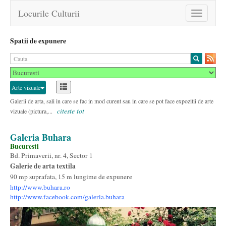
Locurile Culturii
Toggle
navigation
Spatii de expunere
Arte vizuale
Galerii de arta, sali in care se fac in mod curent sau in care se pot face expozitii de arte
citeste tot
vizuale (pictura,...
Galeria Buhara
Bucuresti
Bd. Primaverii, nr. 4, Sector 1
Galerie de arta textila
90 mp suprafata, 15 m lungime de expunere
http://www.buhara.ro
http://www.facebook.com/galeria.buhara