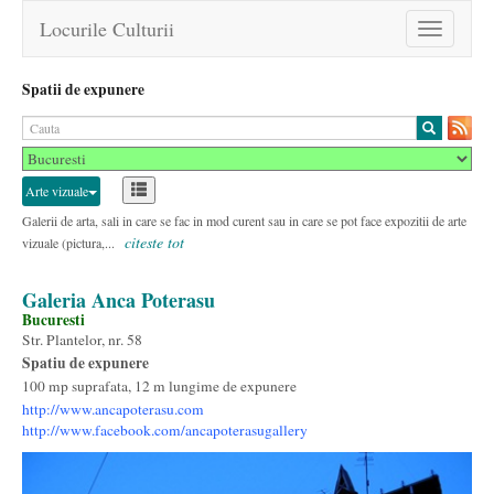
Locurile Culturii
Toggle
navigation
Spatii de expunere
Arte vizuale
Galerii de arta, sali in care se fac in mod curent sau in care se pot face expozitii de arte
citeste tot
vizuale (pictura,...
Galeria Anca Poterasu
Bucuresti
Str. Plantelor, nr. 58
Spatiu de expunere
100 mp suprafata, 12 m lungime de expunere
http://www.ancapoterasu.com
http://www.facebook.com/ancapoterasugallery