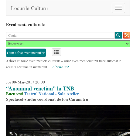
Locurile Culturii
Toggle
navigation
Evenimente culturale
Cum a fost evenimentul?
Arhiva cu toate evenimentele culturale – orice eveniment cultural trece automat in
citeste tot
aceasta sectiune in mementul...
Joi 09-Mar-2017 20:00
“Anonimul venetian” la TNB
Bucuresti
Teatrul National - Sala Atelier
Spectacol-studiu coordonat de Ion Caramitru