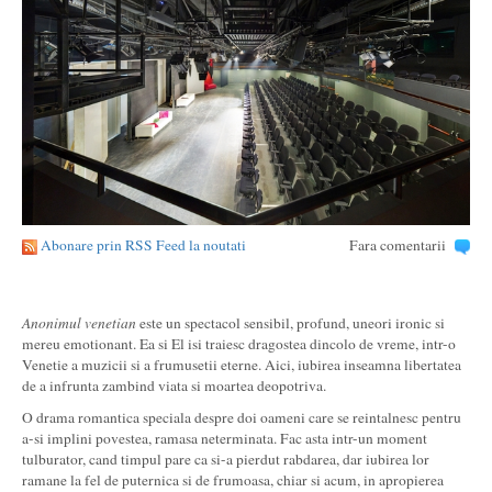
Abonare prin RSS Feed la noutati
Fara comentarii
Anonimul venetian
este un spectacol sensibil, profund, uneori ironic si
mereu emotionant. Ea si El isi traiesc dragostea dincolo de vreme, intr-o
Venetie a muzicii si a frumusetii eterne. Aici, iubirea inseamna libertatea
de a infrunta zambind viata si moartea deopotriva.
O drama romantica speciala despre doi oameni care se reintalnesc pentru
a-si implini povestea, ramasa neterminata. Fac asta intr-un moment
tulburator, cand timpul pare ca si-a pierdut rabdarea, dar iubirea lor
ramane la fel de puternica si de frumoasa, chiar si acum, in apropierea